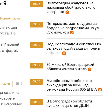
» 9
Волгоградцы жалуются на
10:05
массовый сбой мобильного
интернета
Комментарии
Пятерых волжан осудили за
09:37
ричек для
бордель с подростками на ул.
Оломоуцкой
густа. По
,
Под Волгоградом собственник
ктябрьской
09:29
сельхозугодий закатал поле в
 платформы
асфальт
70 жителей Волгоградской
09:09
а
области искали в июле
Минобороны сообщило о
09:06
нтарии
0
ликвидации за ночь над
регионами России 605 БПЛА
а сдали на
 которые
В Волгоградской области
08:39
у и ненужные
лучших педагогов ДШИ