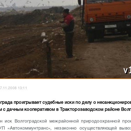
7.11.2008 13:11
града проигрывает судебные иски по делу о несанкциониро
м с дачным кооперативом в Тракторозаводском районе Волг
ен иск Волгоградской межрайонной природоохранной про
УП «Автокоммунтранс», незаконно осуществляющей выво