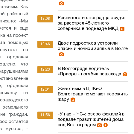
тельным. Как
кой районный
Ревнивого волгоградца осудят
13:08
аписано: «Мы
за расстрел 45-летнего
уется и еще
соперника в подъезде МКД
лка на проект
За помощью
Двое подростков устроили
12:46
опасный ночной заплыв в Волге
епутата по
и городская
овлено, что
В Волгограде водитель
12:23
арушениями
«Приоры» погубил пешехода
становление
, городская
Животным в ЦПКиО
12:01
нникову на
Волгограда помогают пережить
жару
розаводского
 земельного
«У нас – ЧС»: озеро фекалий в
оне граждан.
11:56
подвале травит жителей дома
прос остается
под Волгоградом
в мусора, -