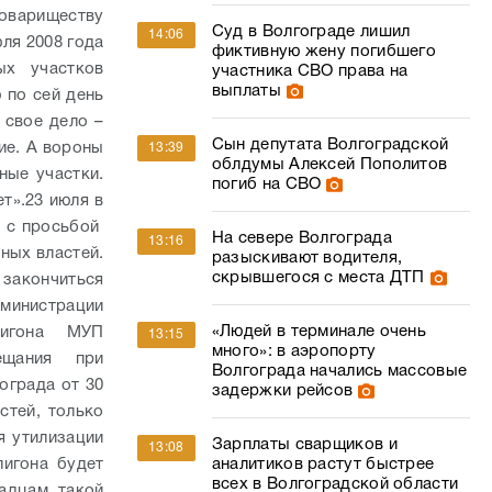
овариществу
Суд в Волгограде лишил
14:06
ля 2008 года
фиктивную жену погибшего
ых участков
участника СВО права на
выплаты
 по сей день
 свое дело –
Сын депутата Волгоградской
ие. А вороны
13:39
облдумы Алексей Пополитов
ные участки.
погиб на СВО
т».
23 июля в
о с просьбой
На севере Волгограда
13:16
ных властей.
разыскивают водителя,
скрывшегося с места ДТП
 закончиться
министрации
«Людей в терминале очень
лигона МУП
13:15
много»: в аэропорту
ещания при
Волгограда начались массовые
ограда от 30
задержки рейсов
стей, только
я утилизации
Зарплаты сварщиков и
13:08
аналитиков растут быстрее
игона будет
всех в Волгоградской области
адцам такой