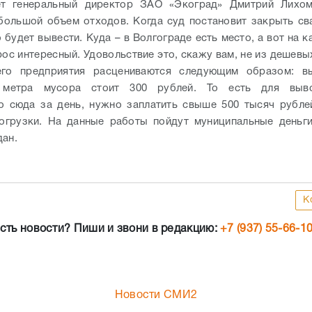
ет генеральный директор ЗАО «Экоград» Дмитрий Лихом
большой объем отходов. Когда суд постановит закрыть сва
будет вывести. Куда – в Волгограде есть место, а вот на к
ос интересный. Удовольствие это, скажу вам, не из дешевы
его предприятия расцениваются следующим образом: в
 метра мусора стоит 300 рублей. То есть для выв
о сюда за день, нужно заплатить свыше 500 тысяч рубле
огрузки. На данные работы пойдут муниципальные деньги
дан.
К
сть новости? Пиши и звони в редакцию:
+7 (937) 55-66-1
Новости СМИ2