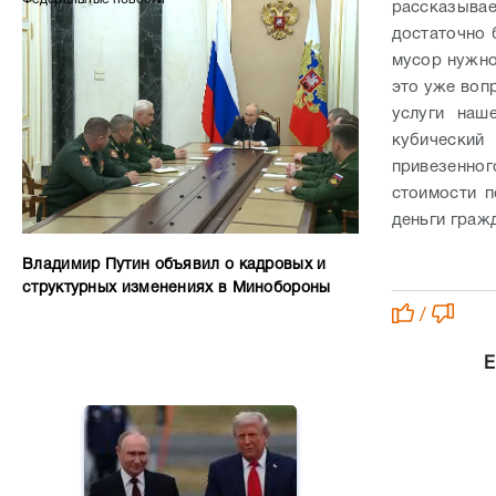
рассказыва
достаточно 
мусор нужно 
это уже вопр
услуги наш
кубический
привезенног
стоимости п
деньги граж
Владимир Путин объявил о кадровых и
структурных изменениях в Минобороны
/
Е