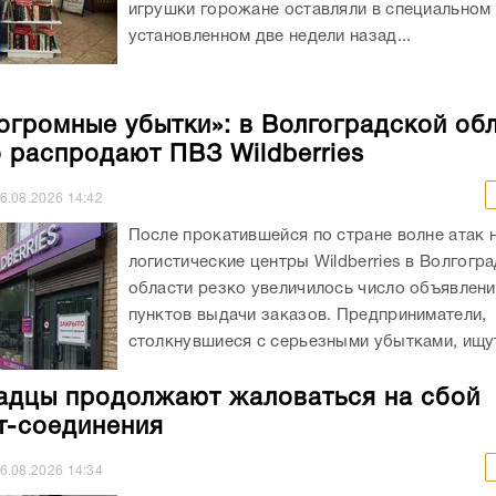
игрушки горожане оставляли в специальном 
установленном две недели назад...
огромные убытки»: в Волгоградской об
 распродают ПВЗ Wildberries
6.08.2026
14:42
После прокатившейся по стране волне атак 
логистические центры Wildberries в Волгогр
области резко увеличилось число объявлен
пунктов выдачи заказов. Предприниматели,
столкнувшиеся с серьезными убытками, ищут
адцы продолжают жаловаться на сбой
т-соединения
6.08.2026
14:34