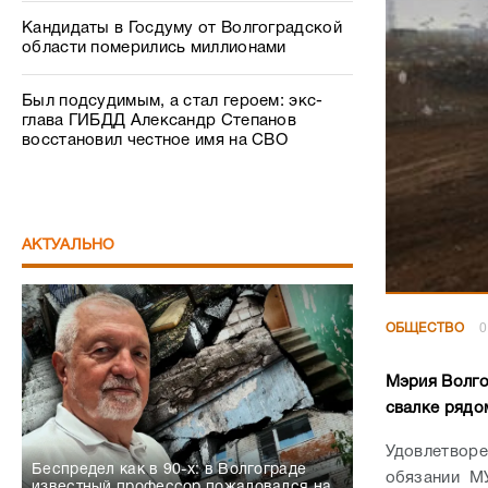
Кандидаты в Госдуму от Волгоградской
области померились миллионами
Был подсудимым, а стал героем: экс-
глава ГИБДД Александр Степанов
восстановил честное имя на СВО
АКТУАЛЬНО
ОБЩЕСТВО
0
Мэрия Волго
свалке рядо
Удовлетвор
Беспредел как в 90-х: в Волгограде
обязании М
известный профессор пожаловался на