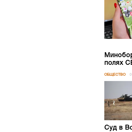
Минобор
полях 
ОБЩЕСТВО
0
Суд в В