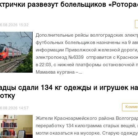
ктрички развезут болельщиков «Ротора
6.08.2026
15:32
Дополнительные рейсы волгоградских элект
футбольных болельщиков назначены на 9 ав
информации Приволжской железной дороги
электропоезд №6339 отправится с Красноо
в 22:03, с нижней платформы остановочной
Мамаева кургана –...
адцы сдали 134 кг одежды и игрушек н
отку
Комме
6.08.2026
14:57
Жители Красноармейского района Волгоград
переработку 134 килограмма старых вещей,
могли оказаться на мусорке. Старую одежд