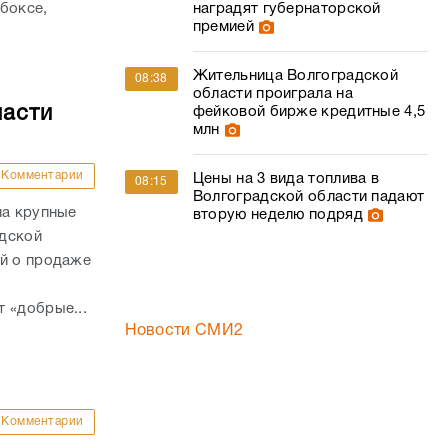
наградят губернаторской
боксе,
премией
Жительница Волгоградской
08:38
области проиграла на
ласти
фейковой бирже кредитные 4,5
млн
Комментарии
Цены на 3 вида топлива в
08:15
Волгоградской области падают
на крупные
вторую неделю подряд
адской
ий о продаже
 «добрые...
Новости СМИ2
Комментарии