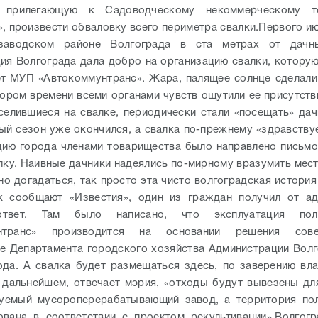
 прилегающую к Садоводческому некоммерческому т
, произвести обваловку всего периметра свалки.
Первого ию
заводском районе Волгограда в ста метрах от дачн
ия Волгограда дала добро на организацию свалки, которую
т МУП «Автокоммунтранс». Жара, палящее солнце сделали
кором времени всеми органами чувств ощутили ее присутств
селившиеся на свалке, периодически стали «посещать» дач
ый сезон уже окончился, а свалка по-прежнему «здравствуе
ию города членами товарищества было направлено письм
лку. Наивные дачники надеялись по-мирному вразумить мест
но догадаться, так просто эта чисто волгоградская история
к сообщают «Известия», один из граждан получил от ад
ответ. Там было написано, что эксплуатация по
унтранс» производится на основании решения сов
е Департамента городского хозяйства Администрации Волг
ода. А свалка будет размещаться здесь, по заверению вла
 дальнейшем, отвечает мэрия, «отходы будут вывезены дл
руемый мусороперерабатывающий завод, а территория пол
ована в соответствии с проектом рекультивации».
Волгогр