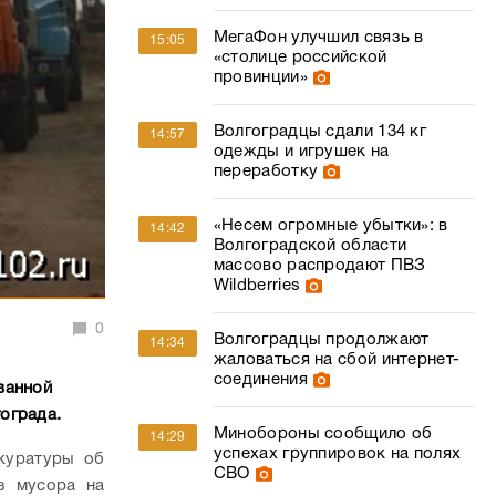
МегаФон улучшил связь в
15:05
«столице российской
провинции»
Волгоградцы сдали 134 кг
14:57
одежды и игрушек на
переработку
«Несем огромные убытки»: в
14:42
Волгоградской области
массово распродают ПВЗ
Wildberries
0
Волгоградцы продолжают
14:34
жаловаться на сбой интернет-
соединения
ванной
ограда.
Минобороны сообщило об
14:29
успехах группировок на полях
куратуры об
СВО
з мусора на