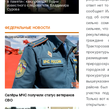
в памяти»: как проходят будни
ответ нет т
известного следователя Владимира
Сурова
сообщает ИА
суд об оспа
сильно сом
ФЕДЕРАЛЬНЫЕ НОВОСТИ
сильнее, что
рекультивац
Федеральные новости
граждане 
Трактороза
прокуратур
размещени
природоохр
городской 
прокурату
вышеуказанн
района был
участка под
Сапёры МЧС получили статус ветеранов
Только вот к
СВО
открытым.
-
Федеральные новости