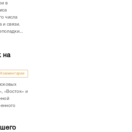
ои в
иса
о числа
а и связи.
поладки...
 на
Комментарии
йсковых
», «Восток» и
нной
оенного
бшего