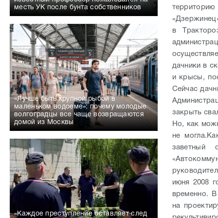
территорию
месть УК после бунта собственников
«Дзержинец»
в Тракторо
администрац
осуществляе
дачники в с
и крысы, по
Сейчас дачн
«Лучше быть крупной рыбой в
Администрац
маленьком водоеме»: почему молодые
закрыть сва
волгоградцы все чаще возвращаются
домой из Москвы
Но, как мож
не могла.
Ка
заветный 
«Автокомм
руководител
июня 2008 г
временно. В
на проекти
«Каждое преступление оставляет след
рекультивир