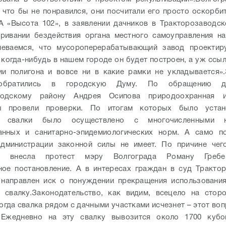
о что бы не понравился, они посчитали его просто оскорби
 «Высота 102», в заявлении дачников в Тракторозаводс
ривании бездействия органа местного самоуправления н
неваемся, что мусороперерабатывающий завод проектир
 когда-нибудь в нашем городе он будет построен, а уж ссы
ии полигона и вовсе ни в какие рамки не укладывается».
обратились в городскую Думу. По обращению д
водскому району Андрея Осипова природоохранная 
ы провели проверки. По итогам которых было устан
е свалки было осуществлено с многочисленными н
анных и санитарно-эпидемиологических норм. А само по
администрации законной силы не имеет. По причине чего
ра внесла протест мэру Волгограда Роману Гребе
ое постановление. А в интересах граждан в суд Тракто
 направлен иск о понуждении прекращения использования
 свалку.
Законодательство, как видим, всецело на стор
огда свалка рядом с дачными участками исчезнет – этот во
 Ежедневно на эту свалку вывозится около 1700 кубо