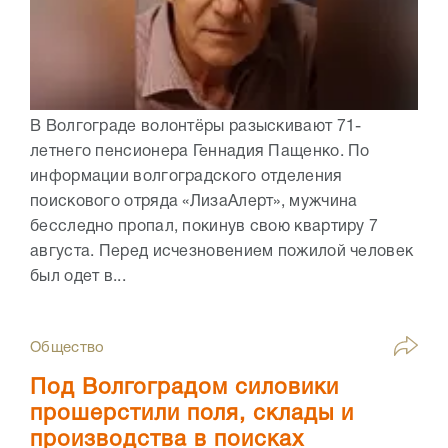
В Волгограде волонтёры разыскивают 71-
летнего пенсионера Геннадия Пащенко. По
информации волгоградского отделения
поискового отряда «ЛизаАлерт», мужчина
бесследно пропал, покинув свою квартиру 7
августа. Перед исчезновением пожилой человек
был одет в...
Общество
Под Волгоградом силовики
прошерстили поля, склады и
производства в поисках