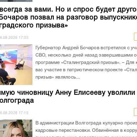
всегда за вами. Но и спрос будет друго
Бочаров позвал на разговор выпускник
градского призыва»
6.08.2026
17:35
Губернатор Андрей Бочаров встретился с уч
СВО, несколько дней назад завершившими о
программе «Сталинградский призыв». – Для 
вас участие в патриотическом проекте «Ста
призыв» являлось...
мую чиновницу Анну Елисееву уволили
олгограда
6.08.2026
17:15
В администрации Волгограда кулуарно прои
кадровые перестановки. Обвинённая в корр