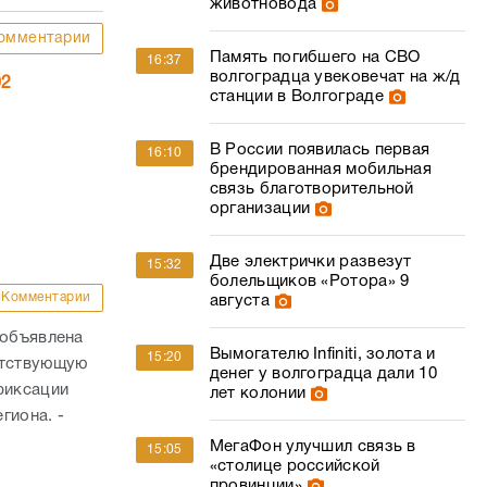
животновода
омментарии
Память погибшего на СВО
16:37
волгоградца увековечат на ж/д
02
станции в Волгограде
В России появилась первая
16:10
брендированная мобильная
связь благотворительной
организации
Две электрички развезут
15:32
болельщиков «Ротора» 9
Комментарии
августа
 объявлена
Вымогателю Infiniti, золота и
15:20
етствующую
денег у волгоградца дали 10
фиксации
лет колонии
гиона. -
МегаФон улучшил связь в
15:05
«столице российской
провинции»