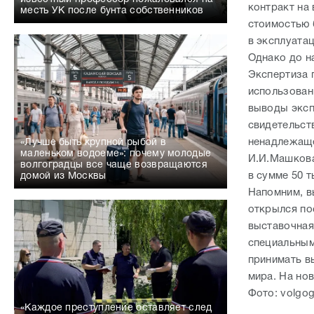
контракт на
месть УК после бунта собственников
стоимостью 
в эксплуата
Однако до н
Экспертиза п
использован
выводы экспе
свидетельст
ненадлежаще
«Лучше быть крупной рыбой в
маленьком водоеме»: почему молодые
И.И.Машкова
волгоградцы все чаще возвращаются
в сумме 50 т
домой из Москвы
Напомним, в
открылся по
выставочная
специальным
принимать в
мира. На но
Фото: volgog
«Каждое преступление оставляет след