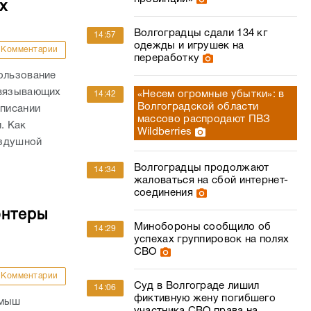
х
Волгоградцы сдали 134 кг
14:57
одежды и игрушек на
Комментарии
переработку
ользование
связывающих
«Несем огромные убытки»: в
14:42
Волгоградской области
списании
массово распродают ПВЗ
. Как
Wildberries
оздушной
Волгоградцы продолжают
14:34
жаловаться на сбой интернет-
соединения
онтеры
Минобороны сообщило об
14:29
успехах группировок на полях
СВО
Комментарии
Суд в Волгограде лишил
14:06
фиктивную жену погибшего
амыш