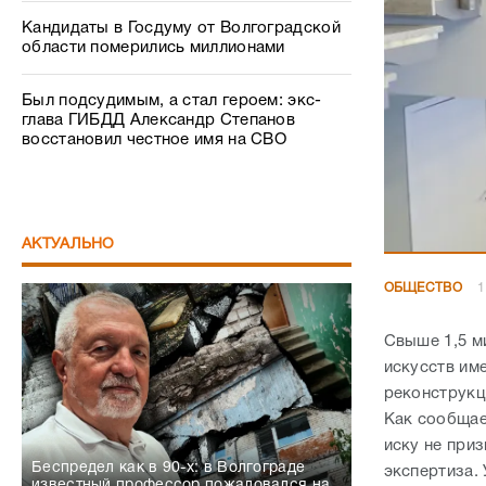
Кандидаты в Госдуму от Волгоградской
области померились миллионами
Был подсудимым, а стал героем: экс-
глава ГИБДД Александр Степанов
восстановил честное имя на СВО
АКТУАЛЬНО
ОБЩЕСТВО
1
Свыше 1,5 м
искусств им
реконструкц
Как сообщае
иску не при
Беспредел как в 90-х: в Волгограде
экспертиза.
известный профессор пожаловался на