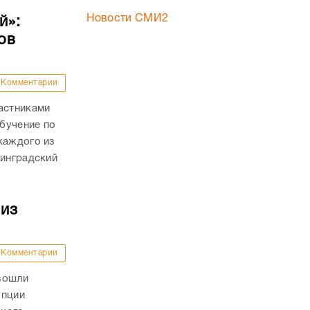
Новости СМИ2
й»:
ов
Комментарии
астниками
бучение по
каждого из
линградский
 из
Комментарии
зошли
упции