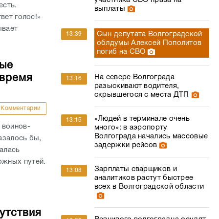
участника СВО права на
есть.
выплаты
вет голос!»
ывает
Сын депутата Волгоградской
13:39
облдумы Алексей Пополитов
погиб на СВО
ные
 время
На севере Волгограда
13:16
разыскивают водителя,
скрывшегося с места ДТП
Комментарии
«Людей в терминале очень
13:15
 воинов-
много»: в аэропорту
Волгограда начались массовые
азалось бы,
задержки рейсов
валась
жных путей.
Зарплаты сварщиков и
13:08
аналитиков растут быстрее
всех в Волгоградской области
утствия