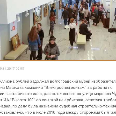
9.11.2017 06:05
иллиона рублей задолжал волгоградский музей изобразите
ени Машкова компании "Электроспецмонтаж" за работы по
ии выставочного зала, расположенного на улице маршала Чу
т ИА "Высота 102" со ссылкой на арбитраж, ответчик требо
знавал, по делу была назначена судебная строительно-техни
 Установлено, что в июле 2016 года между сторонами был з