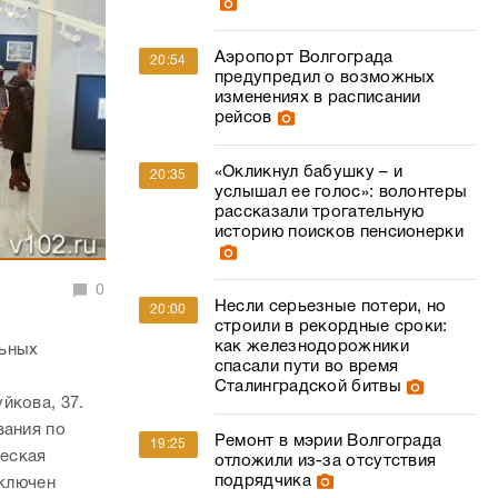
Аэропорт Волгограда
20:54
предупредил о возможных
изменениях в расписании
рейсов
«Окликнул бабушку – и
20:35
услышал ее голос»: волонтеры
рассказали трогательную
историю поисков пенсионерки
0
Несли серьезные потери, но
20:00
строили в рекордные сроки:
как железнодорожники
льных
спасали пути во время
Сталинградской битвы
йкова, 37.
вания по
Ремонт в мэрии Волгограда
19:25
ческая
отложили из-за отсутствия
подрядчика
аключен