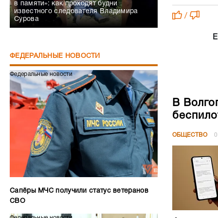
в памяти»: как проходят будни
известного следователя Владимира
/
Сурова
Е
ФЕДЕРАЛЬНЫЕ НОВОСТИ
Федеральные новости
В Волго
беспило
ОБЩЕСТВО
0
Сапёры МЧС получили статус ветеранов
СВО
Федеральные новости