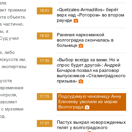
ала
«Quetzales‑Armadillos» берёт
 акт приемки
18:51
верх над «Ротором» во втором
та объекта.
раунде
а частично.
ы, а
Раненая наркоманкой
18:22
Суд учел
волгоградка скончалась в
больнице
е, либо
скусств им.
«Выбор всегда за вами. Но и
17:35
спрос будет другой»: Андрей
 экспертизы
Бочаров позвал на разговор
выпускников «Сталинградского
усств
призыва»
овременная
онтроля,
Подсудимую чиновницу Анну
17:15
Елисееву уволили из мэрии
зволяет
Волгограда
 с музеями
од.
Пастух выкрал новорожденных
17:01
телят у волгоградского