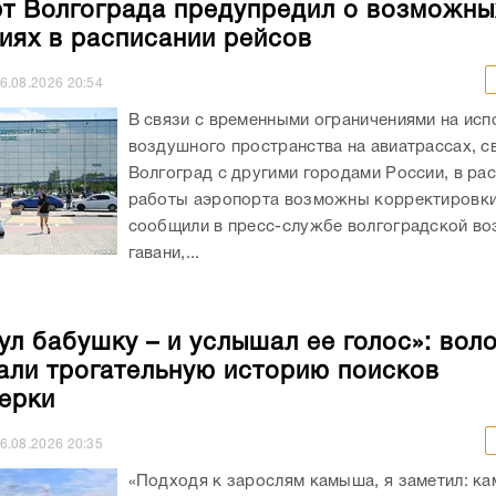
т Волгограда предупредил о возможны
иях в расписании рейсов
6.08.2026
20:54
В связи с временными ограничениями на исп
воздушного пространства на авиатрассах, 
Волгоград с другими городами России, в ра
работы аэропорта возможны корректировки
сообщили в пресс-службе волгоградской в
гавани,...
ул бабушку – и услышал ее голос»: вол
али трогательную историю поисков
ерки
6.08.2026
20:35
«Подходя к зарослям камыша, я заметил: к