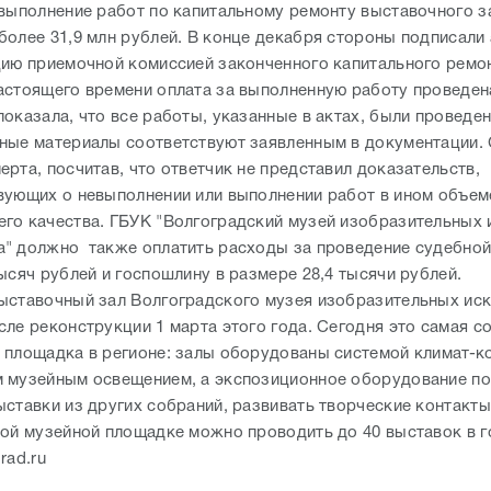
 выполнение работ по капитальному ремонту выставочного з
более 31,9 млн рублей. В конце декабря стороны подписали
цию приемочной комиссией законченного капитального ремон
астоящего времени оплата за выполненную работу проведен
оказала, что все работы, указанные в актах, были проведен
ные материалы соответствуют заявленным в документации. 
рта, посчитав, что ответчик не представил доказательств,
вующих о невыполнении или выполнении работ в ином объем
го качества. ГБУК "Волгоградский музей изобразительных и
" должно также оплатить расходы за проведение судебной
ысяч рублей и госпошлину в размере 28,4 тысячи рублей.
ыставочный зал Волгоградского музея изобразительных иск
сле реконструкции 1 марта этого года. Сегодня это самая с
 площадка в регионе: залы оборудованы системой климат-к
 музейным освещением, а экспозиционное оборудование по
ыставки из других собраний, развивать творческие контакты
вой музейной площадке можно проводить до 40 выставок в г
rad.ru