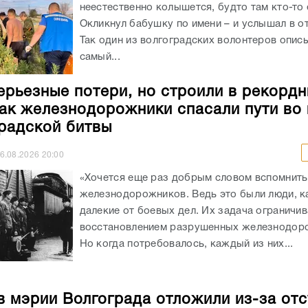
неестественно колышется, будто там кто-то 
Окликнул бабушку по имени – и услышал в от
Так один из волгоградских волонтеров опис
самый...
ерьезные потери, но строили в рекорд
как железнодорожники спасали пути во
радской битвы
6.08.2026
20:00
«Хочется еще раз добрым словом вспомнить
железнодорожников. Ведь это были люди, к
далекие от боевых дел. Их задача ограничи
восстановлением разрушенных железнодоро
Но когда потребовалось, каждый из них...
в мэрии Волгограда отложили из-за отс