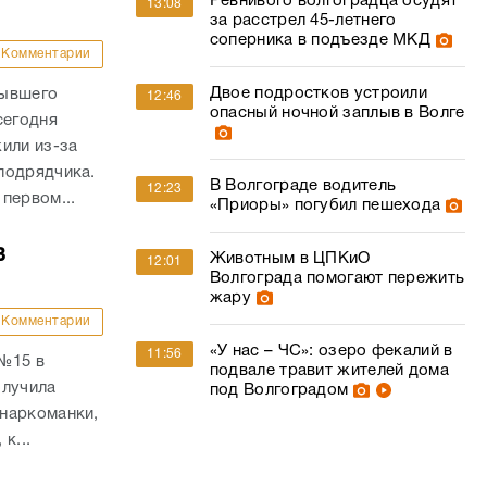
Ревнивого волгоградца осудят
13:08
за расстрел 45-летнего
соперника в подъезде МКД
Комментарии
Двое подростков устроили
бывшего
12:46
опасный ночной заплыв в Волге
сегодня
или из-за
подрядчика.
В Волгограде водитель
12:23
первом...
«Приоры» погубил пешехода
в
Животным в ЦПКиО
12:01
Волгограда помогают пережить
жару
Комментарии
«У нас – ЧС»: озеро фекалий в
11:56
 №15 в
подвале травит жителей дома
олучила
под Волгоградом
наркоманки,
к...