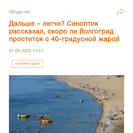
Общество
Дальше – легче? Синоптик
рассказал, скоро ли Волгоград
простится с 40-градусной жарой
07.08.2026
15:51
Комментарии