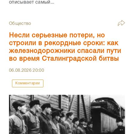
описывает самый...
Общество
Несли серьезные потери, но
строили в рекордные сроки: как
железнодорожники спасали пути
во время Сталинградской битвы
06.08.2026
20:00
Комментарии