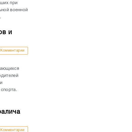
ших при
ьной военной
.
ов и
Комментарии
дающихся
одителей
и
 спорта.
ралича
Комментарии