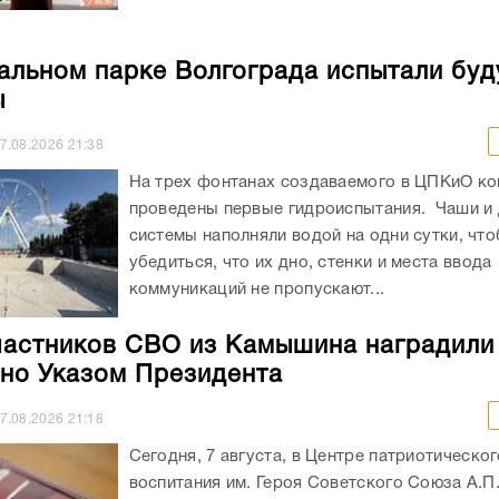
альном парке Волгограда испытали бу
ы
7.08.2026
21:38
На трех фонтанах создаваемого в ЦПКиО к
проведены первые гидроиспытания. Чаши и
системы наполняли водой на одни сутки, чт
убедиться, что их дно, стенки и места ввода
коммуникаций не пропускают...
частников СВО из Камышина наградили
но Указом Президента
7.08.2026
21:18
Сегодня, 7 августа, в Центре патриотическог
воспитания им. Героя Советского Союза А.П