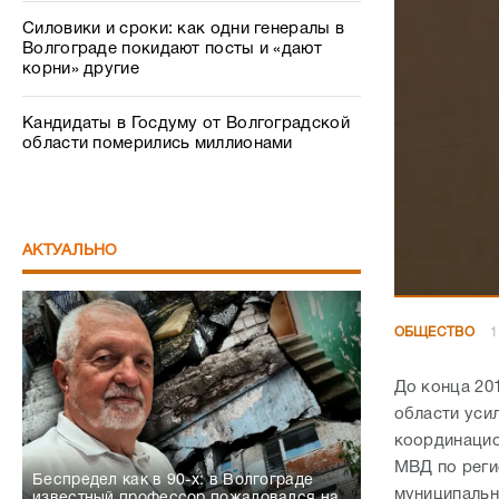
Силовики и сроки: как одни генералы в
Волгограде покидают посты и «дают
корни» другие
Кандидаты в Госдуму от Волгоградской
области померились миллионами
АКТУАЛЬНО
ОБЩЕСТВО
1
До конца 20
области уси
координацио
МВД по реги
Беспредел как в 90-х: в Волгограде
муниципальн
известный профессор пожаловался на