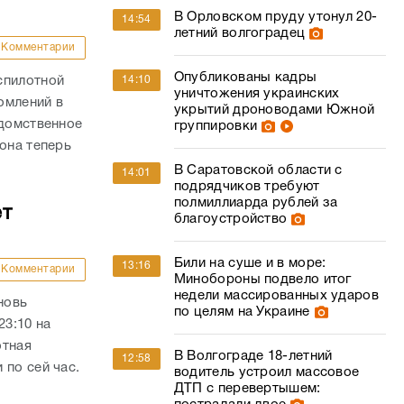
В Орловском пруду утонул 20-
14:54
летний волгоградец
Комментарии
Опубликованы кадры
14:10
спилотной
уничтожения украинских
омлений в
укрытий дроноводами Южной
едомственное
группировки
она теперь
В Саратовской области с
14:01
подрядчиков требуют
полмиллиарда рублей за
ет
благоустройство
Били на суше и в море:
13:16
Комментарии
Минобороны подвело итог
недели массированных ударов
новь
по целям на Украине
23:10 на
отная
В Волгограде 18-летний
12:58
 по сей час.
водитель устроил массовое
ДТП с перевертышем: