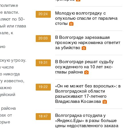
политике
е власти.
Молодую волгоградку с
20:24
опухолью спасли от паралича
ляют по 50-
стопы
ый или глава
зале, к
В Волгограде зарезавшая
20:03
прохожую наркоманка ответит
ано
за убийство
скую угрозу.
В Волгограде решат судьбу
19:31
осужденного на 10 лет экс-
м числе
главы района
о никогда
у известно,
«Он не может без взрослых»: в
19:22
 важно
Волгоградской области
цейский
разыскивают 17-летнего
Владислава Косакова
 района
рах от
Волгоградка отсудила у
18:47
«Яндекс.Еды» в разы больше
торые
цены недоставленного заказа