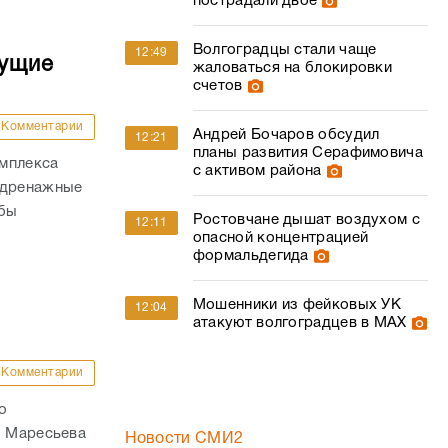
пострадали двое
Волгоградцы стали чаще
12:49
дущие
жаловаться на блокировки
счетов
Комментарии
Андрей Бочаров обсудил
12:21
планы развития Серафимовича
омплекса
с активом района
 дренажные
обы
Ростовчане дышат воздухом с
12:11
опасной концентрацией
формальдегида
Мошенники из фейковых УК
12:04
атакуют волгоградцев в МАХ
Комментарии
о
. Маресьева
Новости СМИ2