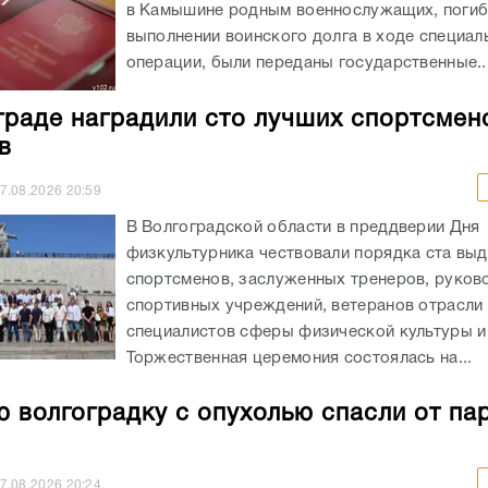
в Камышине родным военнослужащих, погиб
выполнении воинского долга в ходе специал
операции, были переданы государственные..
граде наградили сто лучших спортсмен
в
7.08.2026
20:59
В Волгоградской области в преддверии Дня
физкультурника чествовали порядка ста вы
спортсменов, заслуженных тренеров, руков
спортивных учреждений, ветеранов отрасли 
специалистов сферы физической культуры и
Торжественная церемония состоялась на...
 волгоградку с опухолью спасли от па
7.08.2026
20:24