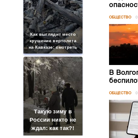
опаснос
ОБЩЕСТВО
0
Как выглядит место
крушение вертолета
на Кавказе: смотреть
В Волго
беспило
ОБЩЕСТВО
0
Такую зиму в
России никто не
ждал: как так?!