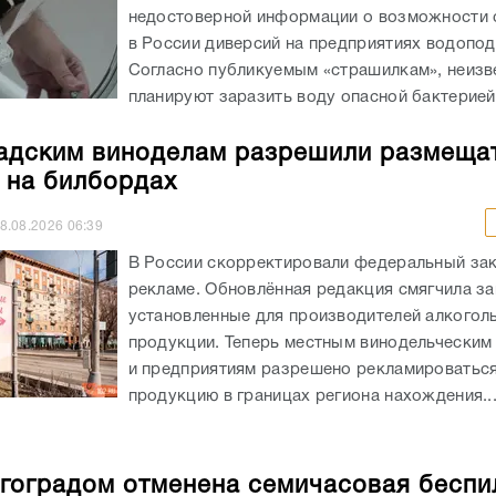
недостоверной информации о возможности
в России диверсий на предприятиях водопод
Согласно публикуемым «страшилкам», неизв
планируют заразить воду опасной бактерией,
адским виноделам разрешили размеща
 на билбордах
8.08.2026
06:39
В России скорректировали федеральный зак
рекламе. Обновлённая редакция смягчила за
установленные для производителей алкогол
продукции. Теперь местным винодельческим
и предприятиям разрешено рекламироватьс
продукцию в границах региона нахождения...
гоградом отменена семичасовая беспи