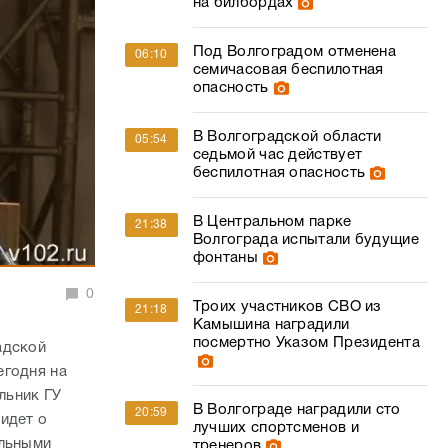
на билбордах
Под Волгоградом отменена
06:10
семичасовая беспилотная
опасность
В Волгоградской области
05:54
седьмой час действует
беспилотная опасность
В Центральном парке
21:38
Волгограда испытали будущие
фонтаны
0
Троих участников СВО из
21:18
Камышина наградили
посмертно Указом Президента
адской
егодня на
льник ГУ
В Волгограде наградили сто
20:59
идет о
лучших спортсменов и
альными
тренеров