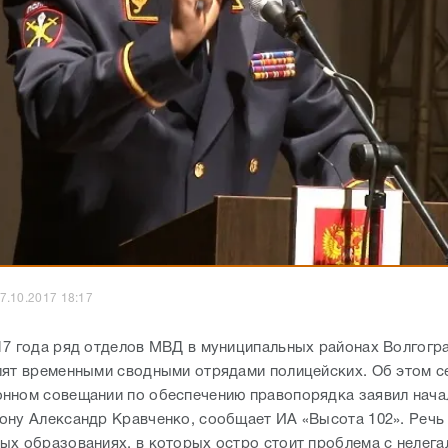
7.10.2017 18:17
17 года ряд отделов МВД в муниципальных районах Волгогр
лят временными сводными отрядами полицейских. Об этом с
нном совещании по обеспечению правопорядка заявил нача
ону Александр Кравченко, сообщает ИА «Высота 102». Речь 
ых образованиях, в которых остро стоит проблема с нелег