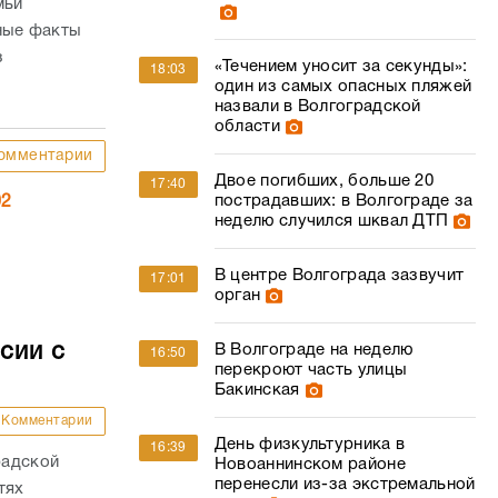
мьи
чные факты
з
«Течением уносит за секунды»:
18:03
один из самых опасных пляжей
назвали в Волгоградской
области
омментарии
Двое погибших, больше 20
17:40
пострадавших: в Волгограде за
02
неделю случился шквал ДТП
В центре Волгограда зазвучит
17:01
орган
сии с
В Волгограде на неделю
16:50
перекроют часть улицы
Бакинская
Комментарии
День физкультурника в
16:39
радской
Новоаннинском районе
перенесли из-за экстремальной
тях