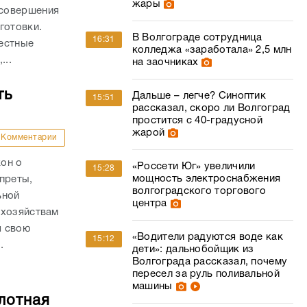
жары
 совершения
готовки.
В Волгограде сотрудница
16:31
естные
колледжа «заработала» 2,5 млн
...
на заочниках
ть
Дальше – легче? Синоптик
15:51
рассказал, скоро ли Волгоград
простится с 40-градусной
жарой
Комментарии
он о
«Россети Юг» увеличили
15:28
мощность электроснабжения
преты,
волгоградского торгового
ьной
центра
 хозяйствам
я свою
«Водители радуются воде как
15:12
.
дети»: дальнобойщик из
Волгограда рассказал, почему
пересел за руль поливальной
машины
лотная