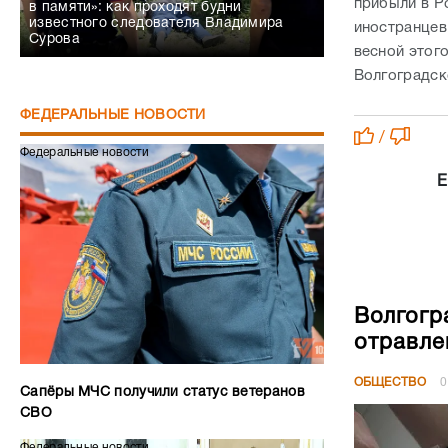
прибыли в Р
в памяти»: как проходят будни
известного следователя Владимира
иностранцев
Сурова
весной этог
Волгоградск
ФЕДЕРАЛЬНЫЕ НОВОСТИ
/
Федеральные новости
Е
Волгогр
отравле
ОБЩЕСТВО
0
Сапёры МЧС получили статус ветеранов
СВО
Федеральные новости