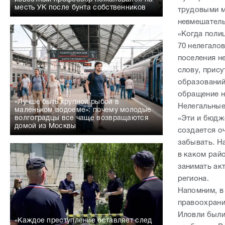
месть УК после бунта собственников
трудовыми м
невмешатель
«Когда поли
70 нелегалов
поселения не
слову, прис
образований
обращение н
«Лучше быть крупной рыбой в
Нелегальные
маленьком водоеме»: почему молодые
волгоградцы все чаще возвращаются
«Эти и бюдж
домой из Москвы
создается о
забывать. Н
в каком рай
занимать ак
региона.
Напомним, в
правоохрани
Иловли были
«Каждое преступление оставляет след