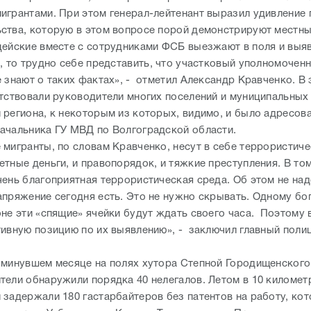
игрантами. При этом генерал-лейтенант выразил удивление 
ства, которую в этом вопросе порой демонстрируют местны
цейские вместе с сотрудниками ФСБ выезжают в поля и выяв
, то трудно себе представить, что участковый уполномоченн
 знают о таких фактах», - отметил Александр Кравченко. В 
утствовали руководители многих поселений и муниципальных
 региона, к некоторым из которых, видимо, и было адресов
ачальника ГУ МВД по Волгоградской области.
 мигранты, по словам Кравченко, несут в себе террористиче
етные деньги, и правопорядок, и тяжкие преступления. В то
чень благоприятная террористическая среда. Об этом не над
апряжение сегодня есть. Это не нужно скрывать. Одному бог
оне эти «спящие» ячейки будут ждать своего часа. Поэтому
тивную позицию по их выявлению», - заключил главный поли
 минувшем месяце на полях хутора Степной Городищенского
тели обнаружили порядка 40 нелегалов. Летом в 10 километ
 задержали 180 гастарбайтеров без патентов на работу, ко