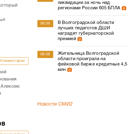
ликвидации за ночь над
 который
регионами России 605 БПЛА
был
В Волгоградской области
08:39
лучших педагогов ДШИ
наградят губернаторской
премией
Жительница Волгоградской
08:38
области проиграла на
Комментарии
фейковой бирже кредитные 4,5
млн
рий
нования
. Алексею
и
Новости СМИ2
ов