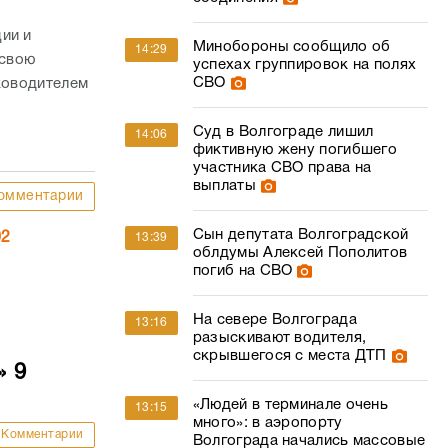
о
ии и
Минобороны сообщило об
14:29
 свою
успехах группировок на полях
СВО
уководителем
а
Суд в Волгограде лишил
14:06
фиктивную жену погибшего
участника СВО права на
выплаты
омментарии
Сын депутата Волгоградской
02
13:39
облдумы Алексей Пополитов
погиб на СВО
На севере Волгограда
13:16
разыскивают водителя,
скрывшегося с места ДТП
» 9
«Людей в терминале очень
13:15
много»: в аэропорту
Комментарии
Волгограда начались массовые