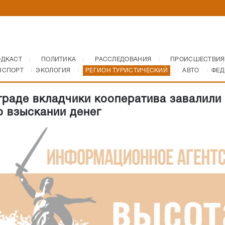
ОДКАСТ
ПОЛИТИКА
РАССЛЕДОВАНИЯ
ПРОИСШЕСТВИЯ
НСПОРТ
ЭКОЛОГИЯ
РЕГИОН ТУРИСТИЧЕСКИЙ
АВТО
ФЕД
граде вкладчики кооператива завалили
о взыскании денег