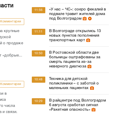
ласти
«У нас – ЧС»: озеро фекалий в
11:56
подвале травит жителей дома
под Волгоградом
Комментарии
на крупные
В Волгограде открылись 13
11:11
новых пунктов пополнения
адской
транспортных карт
ий о продаже
В Ростовской области две
10:50
 «добрые...
больницы оштрафованы за
смерть пациента из-за
неверного диагноза
Техника для детской
10:48
поликлиники – с заботой о
Комментарии
маленьких пациентах
ои в
иса
В райцентре под Волгоградом
10:29
6 августа сработал сигнал
о числа
«Ракетная опасность»
а и связи.