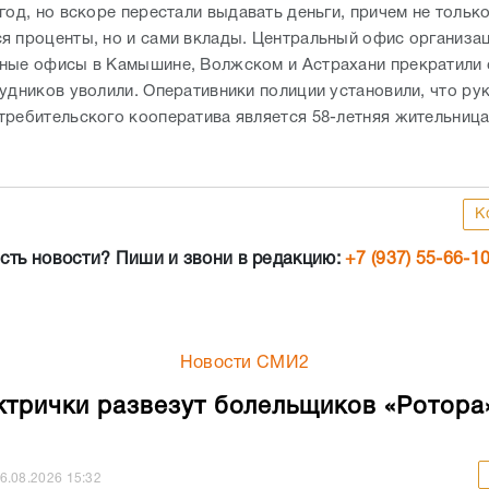
год, но вскоре перестали выдавать деньги, причем не тольк
я проценты, но и сами вклады. Центральный офис организац
ные офисы в Камышине, Волжском и Астрахани прекратили
рудников уволили. Оперативники полиции установили, что р
требительского кооператива является 58-летняя жительниц
К
сть новости? Пиши и звони в редакцию:
+7 (937) 55-66-1
Новости СМИ2
ктрички развезут болельщиков «Ротора
6.08.2026
15:32