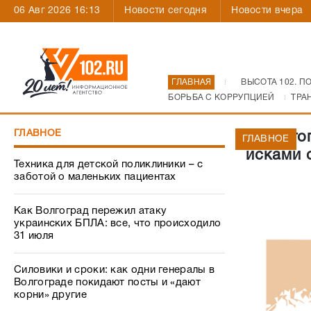
06 Авг 2026 16:13
Новости сегодня
Новости вчера
ГЛАВНАЯ
ВЫСОТА 102. П
БОРЬБА С КОРРУПЦИЕЙ
ТРА
ГЛАВНОЕ
В Волго
ГЛАВНОЕ
исками 
Техника для детской поликлиники – с
заботой о маленьких пациентах
Как Волгоград пережил атаку
украинских БПЛА: все, что происходило
31 июля
Силовики и сроки: как одни генералы в
Волгограде покидают посты и «дают
корни» другие