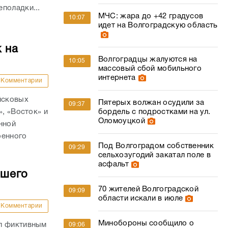
поладки...
МЧС: жара до +42 градусов
10:07
идет на Волгоградскую область
 на
Волгоградцы жалуются на
10:05
массовый сбой мобильного
интернета
Комментарии
йсковых
Пятерых волжан осудили за
09:37
», «Восток» и
бордель с подростками на ул.
Оломоуцкой
нной
оенного
Под Волгоградом собственник
09:29
сельхозугодий закатал поле в
асфальт
бшего
70 жителей Волгоградской
09:09
области искали в июле
Комментарии
Минобороны сообщило о
ал фиктивным
09:06