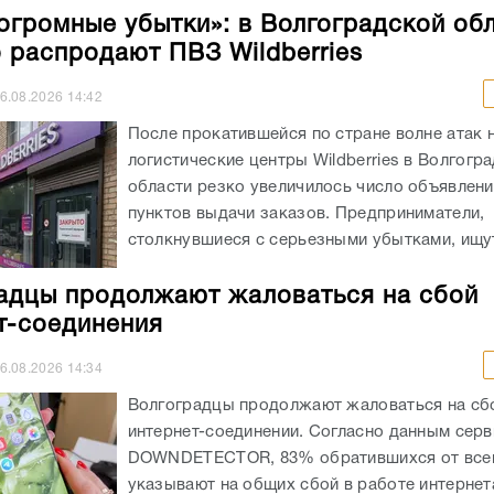
огромные убытки»: в Волгоградской об
 распродают ПВЗ Wildberries
6.08.2026
14:42
После прокатившейся по стране волне атак 
логистические центры Wildberries в Волгогр
области резко увеличилось число объявлен
пунктов выдачи заказов. Предприниматели,
столкнувшиеся с серьезными убытками, ищут
адцы продолжают жаловаться на сбой
т-соединения
6.08.2026
14:34
Волгоградцы продолжают жаловаться на сб
интернет-соединении. Согласно данным серв
DOWNDETECTOR, 83% обратившихся от всег
указывают на общих сбой в работе интернет