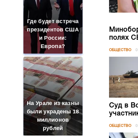
Где будет встреча
президентов США
Минобор
полях 
и России:
Европа?
ОБЩЕСТВО
0
На Урале из казны
Суд в В
были украдены 18
участни
миллионов
ОБЩЕСТВО
0
рублей