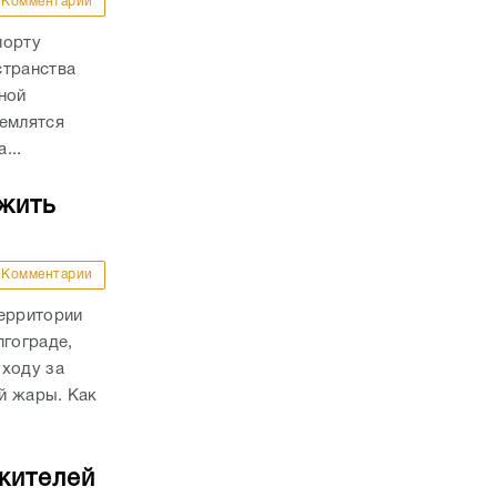
Комментарии
порту
странства
ной
землятся
...
жить
Комментарии
территории
лгограде,
уходу за
й жары. Как
 жителей