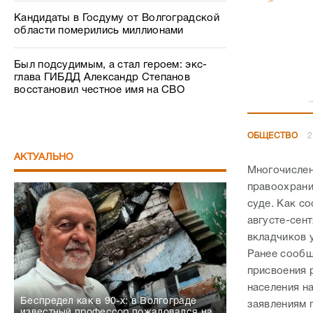
Кандидаты в Госдуму от Волгоградской
области померились миллионами
Был подсудимым, а стал героем: экс-
глава ГИБДД Александр Степанов
восстановил честное имя на СВО
ОБЩЕСТВО
2
АКТУАЛЬНО
Многочислен
правоохрани
суде. Как с
августе-сен
вкладчиков 
Ранее сообщ
присвоения 
населения н
Беспредел как в 90-х: в Волгограде
заявлениям 
известный профессор пожаловался на