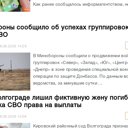
Как ранее сообщалось информагентством, не
оны сообщило об успехах группировок
СВО
6.08.2026
14:29
В Минобороны сообщили о продвижении во
группировок «Север», «Запад», «Юг», «Центр
«Днепр» в зоне проведения специальной вое
операции по защите Донбасса. По данным в
ведомства, за минувшие сутки ...
олгограде лишил фиктивную жену поги
ка СВО права на выплаты
6.08.2026
14:06
Кировский районный суд Волгограда призн