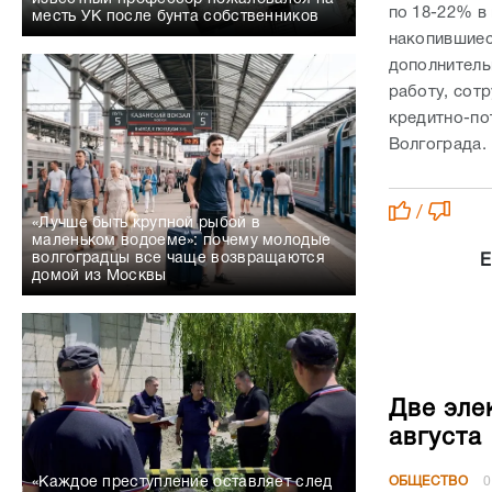
по 18-22% в 
месть УК после бунта собственников
накопившиес
дополнитель
работу, сот
кредитно-по
Волгограда.
/
«Лучше быть крупной рыбой в
маленьком водоеме»: почему молодые
волгоградцы все чаще возвращаются
Е
домой из Москвы
Две эле
августа
ОБЩЕСТВО
0
«Каждое преступление оставляет след