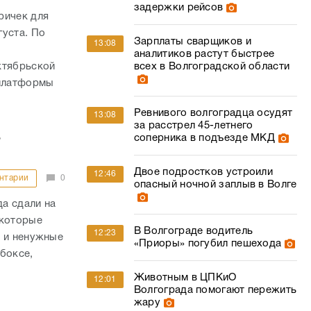
задержки рейсов
ричек для
густа. По
Зарплаты сварщиков и
13:08
,
аналитиков растут быстрее
ктябрьской
всех в Волгоградской области
 платформы
Ревнивого волгоградца осудят
13:08
за расстрел 45-летнего
а
соперника в подъезде МКД
Двое подростков устроили
12:46
нтарии
0
опасный ночной заплыв в Волге
а сдали на
 которые
В Волгограде водитель
12:23
у и ненужные
«Приоры» погубил пешехода
боксе,
Животным в ЦПКиО
12:01
Волгограда помогают пережить
жару