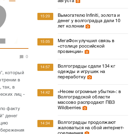
августа
Вымогателю Infiniti, золота и
15:20
денег у волгоградца дали 10
лет колонии
МегаФон улучшил связь в
15:05
«столице российской
провинции»
0
Волгоградцы сдали 134 кг
14:57
одежды и игрушек на
", который
переработку
отрении в
 так, в
«Несем огромные убытки»: в
14:42
еских лиц -
Волгоградской области
массово распродают ПВЗ
Wildberries
 по факту
й" денег
Волгоградцы продолжают
ицию
14:34
жаловаться на сбой интернет-
сбережения
соединения