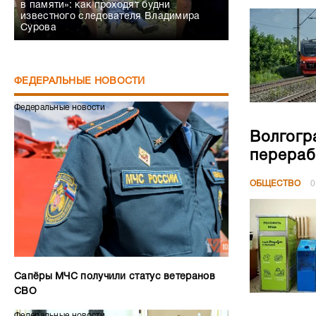
в памяти»: как проходят будни
известного следователя Владимира
Сурова
ФЕДЕРАЛЬНЫЕ НОВОСТИ
Федеральные новости
Волгогр
перераб
ОБЩЕСТВО
0
Сапёры МЧС получили статус ветеранов
СВО
Федеральные новости