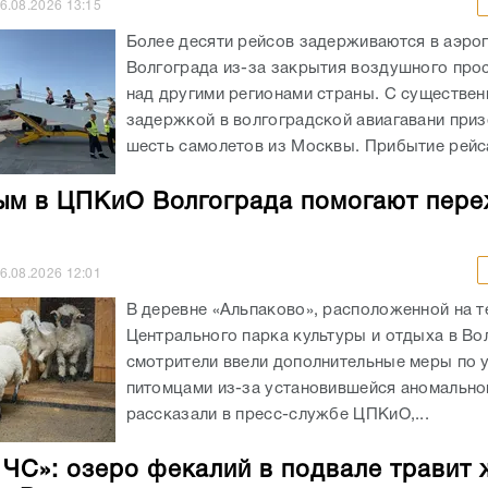
6.08.2026
13:15
Более десяти рейсов задерживаются в аэро
Волгограда из-за закрытия воздушного про
над другими регионами страны. С существен
задержкой в волгоградской авиагавани при
шесть самолетов из Москвы. Прибытие рейса
м в ЦПКиО Волгограда помогают пере
6.08.2026
12:01
В деревне «Альпаково», расположенной на 
Центрального парка культуры и отдыха в Во
смотрители ввели дополнительные меры по 
питомцами из-за установившейся аномально
рассказали в пресс-службе ЦПКиО,...
– ЧС»: озеро фекалий в подвале травит