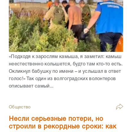
«Подходя к зарослям камыша, я заметил: камыш
неестественно колышется, будто там кто-то есть.
Окликнул бабушку по имени – и услышал в ответ
голос!» Так один из волгоградских волонтеров
описывает самый...
Общество
Несли серьезные потери, но
строили в рекордные сроки: как