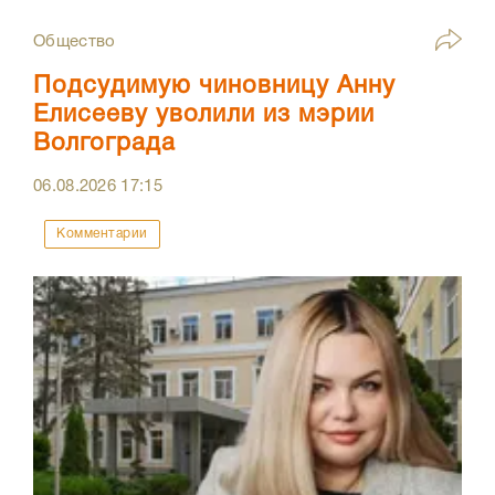
Общество
Подсудимую чиновницу Анну
Елисееву уволили из мэрии
Волгограда
06.08.2026
17:15
Комментарии