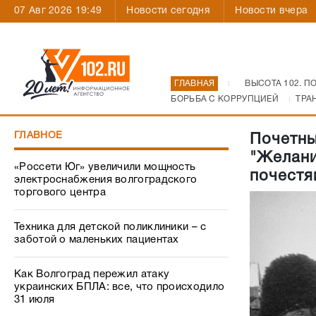
07 Авг 2026 19:49
Новости сегодня
Новости вчера
ГЛАВНАЯ
ВЫСОТА 102. П
БОРЬБА С КОРРУПЦИЕЙ
ТРА
ГЛАВНОЕ
Почетны
"Желани
«Россети Юг» увеличили мощность
почестям
электроснабжения волгоградского
торгового центра
Техника для детской поликлиники – с
заботой о маленьких пациентах
Как Волгоград пережил атаку
украинских БПЛА: все, что происходило
31 июля