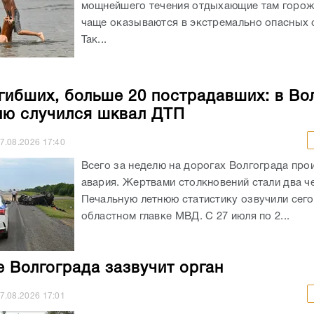
мощнейшего течения отдыхающие там горож
чаще оказываются в экстремально опасных с
Так...
гибших, больше 20 пострадавших: в Во
лю случился шквал ДТП
7.08.2026
17:40
Всего за неделю на дорогах Волгограда про
авария. Жертвами столкновений стали два ч
Печальную летнюю статистику озвучили сего
областном главке МВД. С 27 июля по 2...
е Волгограда зазвучит орган
7.08.2026
17:01