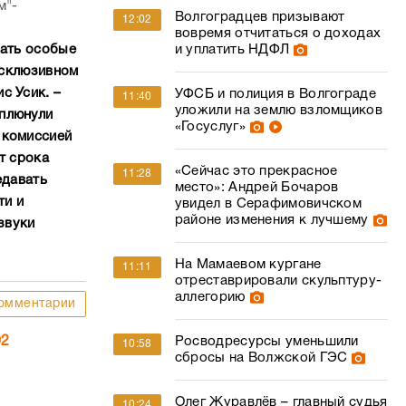
м"-
Волгоградцев призывают
12:02
вовремя отчитаться о доходах
и уплатить НДФЛ
вать особые
ксклюзивном
с Усик. –
УФСБ и полиция в Волгограде
11:40
уложили на землю взломщиков
плюнули
«Госуслуг»
 комиссией
т срока
«Сейчас это прекрасное
11:28
едавать
место»: Андрей Бочаров
ти и
увидел в Серафимовичском
районе изменения к лучшему
звуки
На Мамаевом кургане
11:11
отреставрировали скульптуру-
аллегорию
омментарии
Росводресурсы уменьшили
02
10:58
сбросы на Волжской ГЭС
Олег Журавлёв – главный судья
10:24