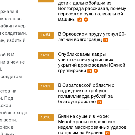
дети»: дальнобойщик из
Волгограда рассказал, почему
ержали 8
пересел за руль поливальной
 оказалось
машины
Бабкин умер
и солдатами.
В Орловском пруду утонул 20-
14:54
летний волгоградец
ин, избитый
Опубликованы кадры
ой В.И.
14:10
уничтожения украинских
ни в чем не
укрытий дроноводами Южной
.
группировки
 солдатом
В Саратовской области с
14:01
подрядчиков требуют
стов на
полмиллиарда рублей за
й. Под
благоустройство
вской
ойск в ходе
Били на суше и в море:
13:16
з вести.
Минобороны подвело итог
недели массированных ударов
ойск в
по целям на Украине
ой чумы.