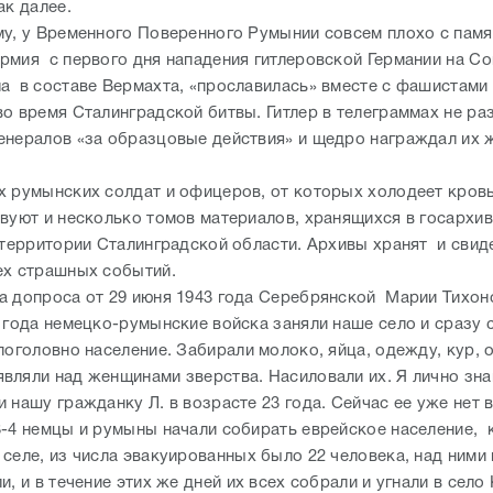
так далее.
му, у Временного Поверенного Румынии совсем плохо с памя
рмия с первого дня нападения гитлеровской Германии на Со
а в составе Вермахта, «прославилась» вместе с фашистам
во время Сталинградской битвы. Гитлер в телеграммах не ра
енералов «за образцовые действия» и щедро награждал их
х румынских солдат и офицеров, от которых холодеет кровь
вуют и несколько томов материалов, хранящихся в госархив
 территории Сталинградской области. Архивы хранят и свид
 тех страшных событий.
а допроса от 29 июня 1943 года Серебрянской Марии Тихон
2 года немецко-румынские войска заняли наше село и сразу 
поголовно население. Забирали молоко, яйца, одежду, кур, 
вляли над женщинами зверства. Насиловали их. Я лично зна
 нашу гражданку Л. в возрасте 23 года. Сейчас ее уже нет 
3-4 немцы и румыны начали собирать еврейское население,
селе, из числа эвакуированных было 22 человека, над ними 
и, и в течение этих же дней их всех собрали и угнали в село 