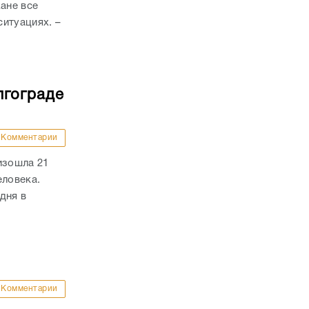
ане все
итуациях. –
лгограде
Комментарии
изошла 21
еловека.
дня в
Комментарии