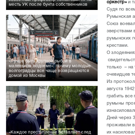
оркестр»
и 
месть УК после бунта собственников
Судя по все
Румынская а
Союз воевал
зверствами 
румынских г
крестами.
О злодеяния
свидетельст
«Лучше быть крупной рыбой в
маленьком водоеме»: почему молодые
только – на
волгоградцы все чаще возвращаются
очевидцев
домой из Москвы
Из протокол
августа 194
грабить все 
румыны проя
изнасиловали
Дней через 
проживали в 
их насиловал
«Каждое преступление оставляет след