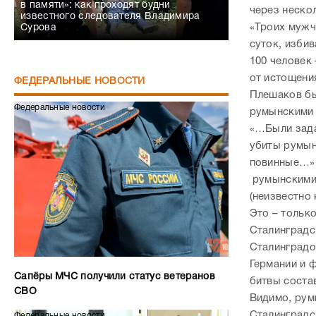
в памяти»: как проходят будни
через нескол
известного следователя Владимира
«Троих мужч
Сурова
суток, избив
100 человек 
от истощени
ФЕДЕРАЛЬНЫЕ НОВОСТИ
Плешаков бы
Федеральные новости
румынскими с
«…Были зада
убиты румынс
повинные…».
румынскими 
(неизвестно 
Это – тольк
Сталинградс
Сталинградо
Германии и 
Сапёры МЧС получили статус ветеранов
битвы соста
СВО
Видимо, рум
Сталинградс
Федеральные новости