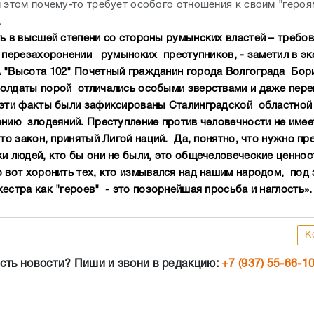
и этом почему-то требует особого отношения к своим "героя
.
ть в высшей степени со стороны румынских властей – требо
 перезахоронении румынских преступников, - заметил в э
 "Высота 102" Почетный гражданин города Волгограда Бори
олдаты порой отличались особыми зверствами и даже пере
 эти факты были зафиксированы Сталинградской областной
ению злодеяний. Преступление против человечности не имее
это закон, принятый Лигой наций. Да, понятно, что нужно пр
ки людей, кто бы они не были, это общечеловеческие ценнос
о вот хоронить тех, кто измывался над нашим народом, под 
естра как "героев" - это позорнейшая просьба и наглость».
К
сть новости? Пиши и звони в редакцию:
+7 (937) 55-66-1