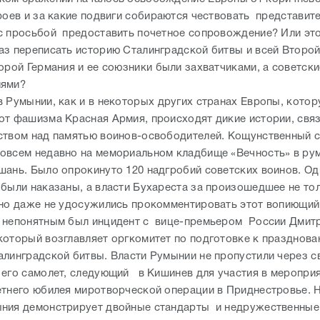
ероев и за какие подвиги собираются чествовать представит
 просьбой предоставить почетное сопровождение? Или это
аз переписать историю Сталинградской битвы и всей Второ
орой Германия и ее союзники были захватчиками, а советски
лями?
в Румынии, как и в некоторых других странах Европы, кото
от фашизма Красная Армия, происходят дикие истории, свя
ством над памятью воинов-освободителей. Кощунственный 
овсем недавно на мемориальном кладбище «Вечность» в р
шань. Было опрокинуто 120 надгробий советских воинов. О
 были наказаны, а власти Бухареста за произошедшее не то
 но даже не удосужились прокомментировать этот вопиющий
 непонятным был инцидент с вице-премьером России Дмит
который возглавляет оргкомитет по подготовке к празднова
алинградской битвы. Власти Румынии не пропустили через 
его самолет, следующий в Кишинев для участия в мероприя
етнего юбилея миротворческой операции в Приднестровье. 
ния демонстрирует двойные стандарты и недружественные 