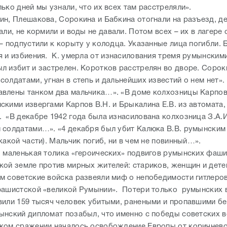
ько дней мы узнали, что их всех там расстреляли».
ин, Плешакова, Сорокина и Бабкина отогнали на разъезд, д
али, не кормили и воды не давали. Потом всех – их в лагере
– подпустили к корыту у колодца. Указанные лица погибли. 
я и избиения. К. умерла от изнасилования тремя румынским
л избит и застрелен. Коротков расстрелян во дворе. Сорок
олдатами, угнан в степь и дальнейших известий о нем нет».
влены танком два мальчика…». «В доме колхозницы Карпов
кими извергами Карпов В.Н. и Брыкалина Е.В. из автомата, 
 «В декабре 1942 года была изнасилована колхозница З.А.И
солдатами…». «4 декабря был убит Калюка В.В. румынским
какой части). Мальчик погиб, ни в чем не повинный…».
о маленькая толика «героических» подвигов румынских фаши
кой земле против мирных жителей: стариков, женщин и дете
м советские войска развеяли миф о непобедимости гитлеро
фашистской «великой Румынии». Потери только румынских в
вили 159 тысяч человек убитыми, ранеными и пропавшими бе
ынский дипломат позабыл, что именно с победы советских в
ком сражении началось освобождение Европы от коричнев