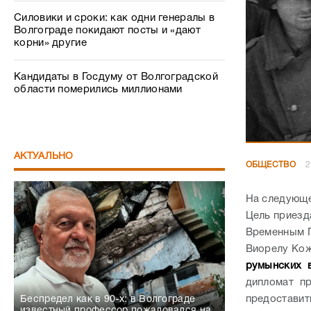
Силовики и сроки: как одни генералы в
Волгограде покидают посты и «дают
корни» другие
Кандидаты в Госдуму от Волгоградской
области померились миллионами
АКТУАЛЬНО
ОБЩЕСТВО
2
На следующе
Цель приезд
Временным П
Виорелу Кож
румынских в
дипломат пр
предоставит
Беспредел как в 90-х: в Волгограде
известный профессор пожаловался на