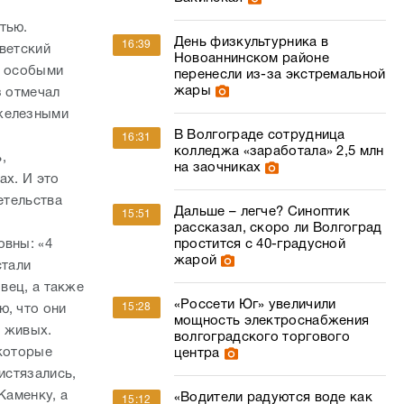
тью.
День физкультурника в
16:39
ветский
Новоаннинском районе
и особыми
перенесли из-за экстремальной
жары
з отмечал
 железными
В Волгограде сотрудница
16:31
колледжа «заработала» 2,5 млн
,
на заочниках
ах. И это
етельства
Дальше – легче? Синоптик
15:51
рассказал, скоро ли Волгоград
простится с 40-градусной
овны: «4
жарой
стали
овец, а также
«Россети Юг» увеличили
15:28
ю, что они
мощность электроснабжения
в живых.
волгоградского торгового
 которые
центра
истязались,
Каменку, а
«Водители радуются воде как
15:12