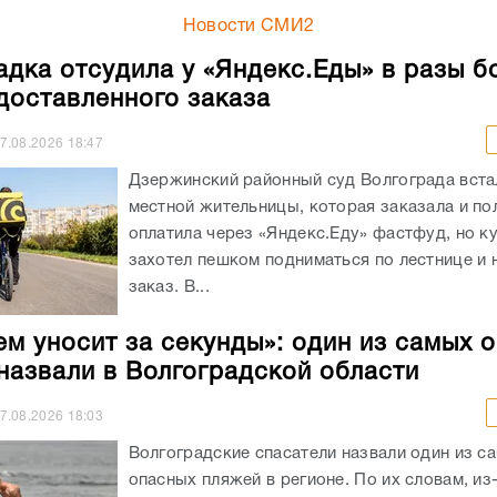
Новости СМИ2
адка отсудила у «Яндекс.Еды» в разы б
доставленного заказа
7.08.2026
18:47
Дзержинский районный суд Волгограда вста
местной жительницы, которая заказала и п
оплатила через «Яндекс.Еду» фастфуд, но к
захотел пешком подниматься по лестнице и 
заказ. В...
ем уносит за секунды»: один из самых 
назвали в Волгоградской области
7.08.2026
18:03
Волгоградские спасатели назвали один из с
опасных пляжей в регионе. По их словам, из