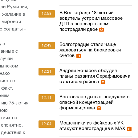
ели Румынии,
В Волгограде 18-летний
12:58
 желание в
водитель устроил массовое
й мировой
ДТП с перевертышем:
е солдаты -
пострадали двое
рую
Волгоградцы стали чаще
12:49
жаловаться на блокировки
занные с
счетов
случай
умынском
Андрей Бочаров обсудил
12:21
днако
планы развития Серафимовича
лько не
с активом района
 факт.
рием
Ростовчане дышат воздухом с
12:11
опасной концентрацией
нию 75-летия
формальдегида
свою
тиях по
Мошенники из фейковых УК
12:04
Непонятно,
атакуют волгоградцев в МАХ
действия к