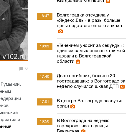
Владислава Косакова
Волгоградка отсудила у
18:47
«Яндекс.Еды» в разы больше
цены недоставленного заказа
«Течением уносит за секунды»:
18:03
один из самых опасных пляжей
назвали в Волгоградской
области
0
Двое погибших, больше 20
17:40
пострадавших: в Волгограде за
 Румынии.
неделю случился шквал ДТП
анным
федерации
В центре Волгограда зазвучит
17:01
нков
орган
умынский
приятия и
В Волгограде на неделю
16:50
перекроют часть улицы
енный
Бакинская