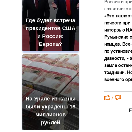
России и пр
захватчикам
«Это наглос
Где будет встреча
почести при
президентов США
интервью ИА
и России:
Румынские с
Европа?
немцев. Все
по установл
давности, - 
земле остан
традиции. Н
военного орк
На Урале из казны
/
были украдены 18
Е
миллионов
рублей