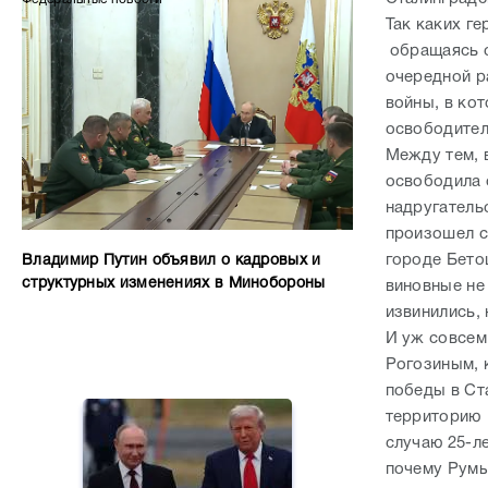
Так каких г
обращаясь с
очередной р
войны, в кот
освободите
Между тем, 
освободила 
надругатель
произошел с
городе Бето
Владимир Путин объявил о кадровых и
структурных изменениях в Минобороны
виновные не
извинились,
И уж совсем
Рогозиным, 
победы в Ст
территорию 
случаю 25-л
почему Румы