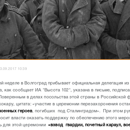
3.09.2017 10:39
й неделе в Волгоград прибывает официальная делегация из
а, как сообщает ИА "Высота 102", указана в письме, подпис
оверенным в делах посольства этой страны в Российской 
окару, цитата: «участие в церемонии перезахоронения оста
оенных героев
, погибших под Сталинградом». При этом р
осит власти оказать поддержку по обеспечению этого меро
ь для этой церемонии
«взвод гвардии, почетный караул, во