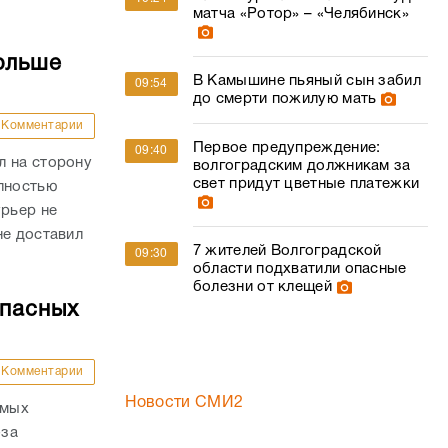
матча «Ротор» – «Челябинск»
ольше
В Камышине пьяный сын забил
09:54
до смерти пожилую мать
Комментарии
Первое предупреждение:
09:40
л на сторону
волгоградским должникам за
свет придут цветные платежки
олностью
урьер не
не доставил
7 жителей Волгоградской
09:30
области подхватили опасные
болезни от клещей
опасных
Комментарии
Новости СМИ2
амых
-за