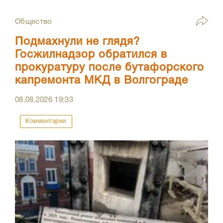
Общество
Подмахнули не глядя?
Госжилнадзор обратился в
прокуратуру после бутафорского
капремонта МКД в Волгограде
08.08.2026
19:33
Комментарии