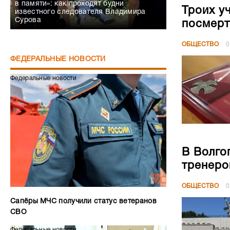
в памяти»: как проходят будни
Троих у
известного следователя Владимира
Сурова
посмерт
ОБЩЕСТВО
0
ФЕДЕРАЛЬНЫЕ НОВОСТИ
Федеральные новости
В Волго
тренеро
ОБЩЕСТВО
0
Сапёры МЧС получили статус ветеранов
СВО
Федеральные новости