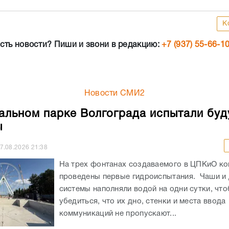
К
сть новости? Пиши и звони в редакцию:
+7 (937) 55-66-1
Новости СМИ2
альном парке Волгограда испытали бу
ы
7.08.2026
21:38
На трех фонтанах создаваемого в ЦПКиО к
проведены первые гидроиспытания. Чаши и
системы наполняли водой на одни сутки, чт
убедиться, что их дно, стенки и места ввода
коммуникаций не пропускают...