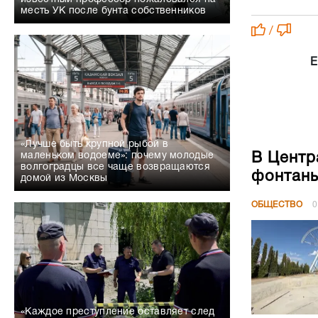
месть УК после бунта собственников
/
Е
«Лучше быть крупной рыбой в
В Центр
маленьком водоеме»: почему молодые
волгоградцы все чаще возвращаются
фонтан
домой из Москвы
ОБЩЕСТВО
0
«Каждое преступление оставляет след