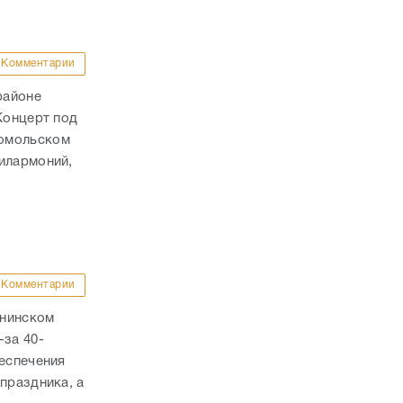
Комментарии
районе
Концерт под
сомольском
илармоний,
Комментарии
ннинском
-за 40-
беспечения
праздника, а