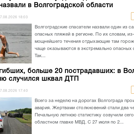
назвали в Волгоградской области
7.08.2026
18:03
Волгоградские спасатели назвали один из с
опасных пляжей в регионе. По их словам, из
мощнейшего течения отдыхающие там горож
чаще оказываются в экстремально опасных с
Так...
гибших, больше 20 пострадавших: в Во
лю случился шквал ДТП
7.08.2026
17:40
Всего за неделю на дорогах Волгограда про
авария. Жертвами столкновений стали два ч
Печальную летнюю статистику озвучили сего
областном главке МВД. С 27 июля по 2...