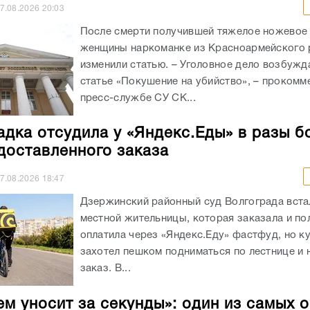
7.08.2026
20:03
После смерти получившей тяжелое ножевое
женщины наркоманке из Красноармейского 
изменили статью. – Уголовное дело возбужд
статье «Покушение на убийство», – прокомм
пресс-службе СУ СК...
адка отсудила у «Яндекс.Еды» в разы б
доставленного заказа
7.08.2026
18:47
Дзержинский районный суд Волгограда вста
местной жительницы, которая заказала и п
оплатила через «Яндекс.Еду» фастфуд, но к
захотел пешком подниматься по лестнице и 
заказ. В...
ем уносит за секунды»: один из самых 