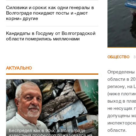
Силовики и сроки: как одни генералы в
Волгограде покидают посты и «дают
корни» другие
Кандидаты в Госдуму от Волгоградской
области померились миллионами
ОБЩЕСТВО
3
АКТУАЛЬНО
Определены 
области в 2
региону, на
(ниже плотин
выход в пла
не несущих 
допущены ма
инспекторск
области.
Беспредел как в 90-х: в Волгограде
известный профессор пожаловался на