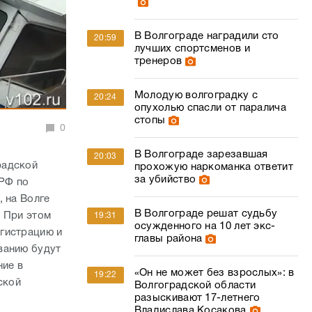
В Волгограде наградили сто
20:59
лучших спортсменов и
тренеров
Молодую волгоградку с
20:24
опухолью спасли от паралича
стопы
0
В Волгограде зарезавшая
20:03
радской
прохожую наркоманка ответит
за убийство
 РФ по
 на Волге
В Волгограде решат судьбу
. При этом
19:31
осужденного на 10 лет экс-
гистрацию и
главы района
ванию будут
ие в
«Он не может без взрослых»: в
19:22
ской
Волгоградской области
разыскивают 17-летнего
Владислава Косакова