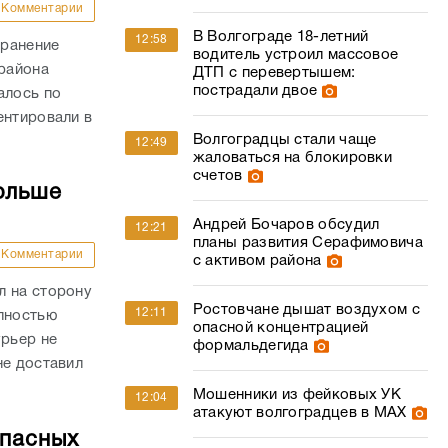
Комментарии
В Волгограде 18-летний
12:58
 ранение
водитель устроил массовое
района
ДТП с перевертышем:
пострадали двое
алось по
ентировали в
Волгоградцы стали чаще
12:49
жаловаться на блокировки
счетов
ольше
Андрей Бочаров обсудил
12:21
планы развития Серафимовича
Комментарии
с активом района
л на сторону
Ростовчане дышат воздухом с
12:11
олностью
опасной концентрацией
урьер не
формальдегида
не доставил
Мошенники из фейковых УК
12:04
атакуют волгоградцев в МАХ
опасных