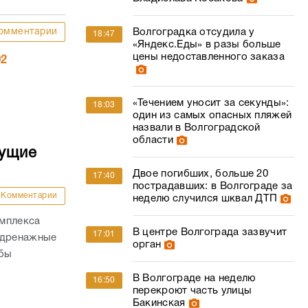
омментарии
Волгоградка отсудила у
18:47
«Яндекс.Еды» в разы больше
цены недоставленного заказа
02
«Течением уносит за секунды»:
18:03
один из самых опасных пляжей
назвали в Волгоградской
области
дущие
Двое погибших, больше 20
17:40
пострадавших: в Волгограде за
Комментарии
неделю случился шквал ДТП
омплекса
В центре Волгограда зазвучит
17:01
 дренажные
орган
обы
В Волгограде на неделю
16:50
перекроют часть улицы
Бакинская