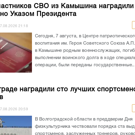
частников СВО из Камышина наградили
но Указом Президента
7.08.2026
21:18
Сегодня, 7 августа, в Центре патриотическог
воспитания им. Героя Советского Союза А.П
в Камышине родным военнослужащих, погиб
выполнении воинского долга в ходе специал
операции, были переданы государственные..
граде наградили сто лучших спортсмен
в
7.08.2026
20:59
В Волгоградской области в преддверии Дня
физкультурника чествовали порядка ста вы
спортсменов, заслуженных тренеров, руков