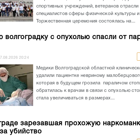
спортивных учреждений, ветеранов отрасли 
специалистов сферы физической культуры и
Торжественная церемония состоялась на...
 волгоградку с опухолью спасли от па
7.08.2026
20:24
Медики Волгоградской областной клиничес
удалили пациентке невриному малоберцовог
которая в будущем грозила параличом сто
обратилась к врачам в связи с опухолью сто
стала увеличиваться в размерах...
граде зарезавшая прохожую наркоман
 за убийство