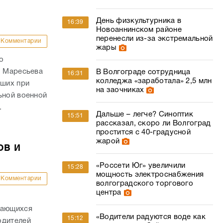
День физкультурника в
16:39
Новоаннинском районе
перенесли из-за экстремальной
Комментарии
жары
о
. Маресьева
В Волгограде сотрудница
16:31
колледжа «заработала» 2,5 млн
ших при
на заочниках
ьной военной
.
Дальше – легче? Синоптик
15:51
рассказал, скоро ли Волгоград
простится с 40-градусной
жарой
ов и
«Россети Юг» увеличили
15:28
мощность электроснабжения
Комментарии
волгоградского торгового
центра
дающихся
«Водители радуются воде как
15:12
одителей