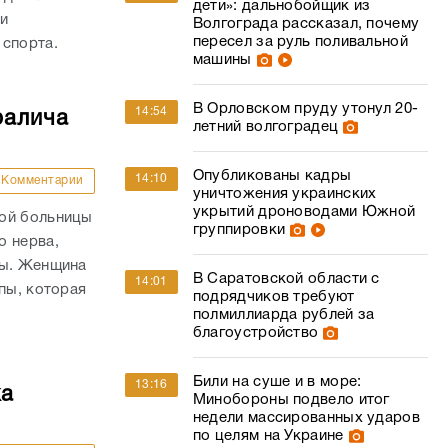
дети»: дальнобойщик из
и
Волгограда рассказал, почему
пересел за руль поливальной
 спорта.
машины
В Орловском пруду утонул 20-
14:54
ралича
летний волгоградец
Опубликованы кадры
14:10
Комментарии
уничтожения украинских
укрытий дроноводами Южной
кой больницы
группировки
о нерва,
пы. Женщина
В Саратовской области с
14:01
пы, которая
подрядчиков требуют
полмиллиарда рублей за
благоустройство
Били на суше и в море:
13:16
ка
Минобороны подвело итог
недели массированных ударов
по целям на Украине