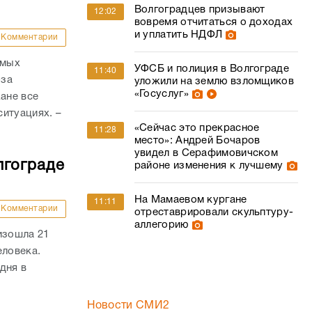
Волгоградцев призывают
12:02
вовремя отчитаться о доходах
и уплатить НДФЛ
Комментарии
амых
УФСБ и полиция в Волгограде
11:40
-за
уложили на землю взломщиков
«Госуслуг»
ане все
итуациях. –
«Сейчас это прекрасное
11:28
место»: Андрей Бочаров
увидел в Серафимовичском
лгограде
районе изменения к лучшему
На Мамаевом кургане
11:11
Комментарии
отреставрировали скульптуру-
аллегорию
изошла 21
еловека.
дня в
Новости СМИ2