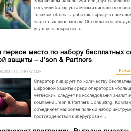
Урюпинском районе. Жители двух населенны
получили более устойчивый сигнал голосово
Телеком-объекты работают сразу в несколь
частотных диапазонах. Обновленное оборуд
улучшило покрытие в...
л первое место по набору бесплатных 
й защиты – J'son & Partners
Комме
08.2026
13:10
РЕКЛАМА
Оператор лидирует по количеству бесплатн
цифровой защиты среди операторов «боль
четверки», следует из исследования аналити
компании J'son & Partners Consulting. Компа
объединяет наиболее полный набор инструм
противодействия киберугрозам...