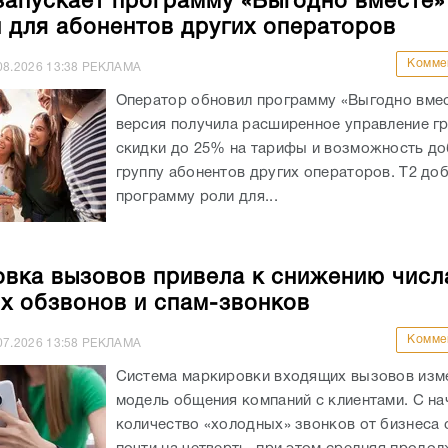
запускает программу «Выгодно вместе»
и для абонентов других операторов
Комме
08.2026
13:38
РЕКЛАМА
Оператор обновил программу «Выгодно вмес
версия получила расширенное управление гр
скидки до 25% на тарифы и возможность до
группу абонентов других операторов. Т2 доб
программу роли для...
вка вызовов привела к снижению числ
х обзвонов и спам-звонков
Комме
07.2026
13:58
РЕКЛАМА
Система маркировки входящих вызовов изм
модель общения компаний с клиентами. С на
количество «холодных» звонков от бизнеса 