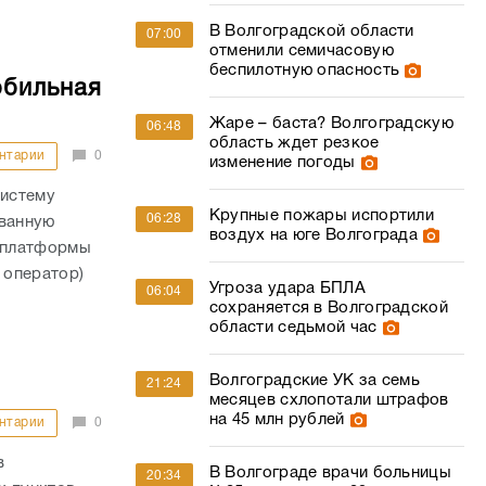
В Волгоградской области
07:00
отменили семичасовую
беспилотную опасность
обильная
Жаре – баста? Волгоградскую
06:48
область ждет резкое
нтарии
0
изменение погоды
истему
Крупные пожары испортили
06:28
ованную
воздух на юге Волгограда
 платформы
 оператор)
Угроза удара БПЛА
06:04
сохраняется в Волгоградской
области седьмой час
Волгоградские УК за семь
21:24
месяцев схлопотали штрафов
на 45 млн рублей
нтарии
0
в
В Волгограде врачи больницы
20:34