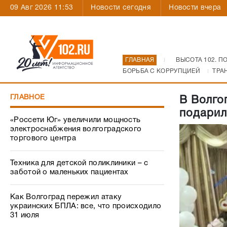
09 Авг 2026 11:53
Новости сегодня
Новости вчера
ГЛАВНАЯ
ВЫСОТА 102. П
БОРЬБА С КОРРУПЦИЕЙ
ТРА
ГЛАВНОЕ
В Волго
подарил
«Россети Юг» увеличили мощность
электроснабжения волгоградского
торгового центра
Техника для детской поликлиники – с
заботой о маленьких пациентах
Как Волгоград пережил атаку
украинских БПЛА: все, что происходило
31 июля