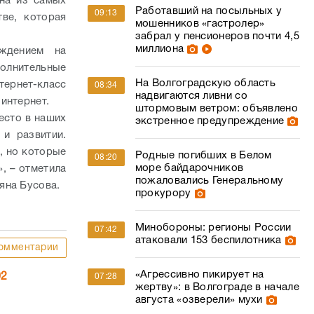
на из самых
Работавший на посыльных у
09:13
ве, которая
мошенников «гастролер»
забрал у пенсионеров почти 4,5
миллиона
еждением на
олнительные
На Волгоградскую область
тернет-класс
08:34
надвигаются ливни со
 интернет.
штормовым ветром: объявлено
есто в наших
экстренное предупреждение
и развитии.
, но которые
Родные погибших в Белом
08:20
море байдарочников
, – отметила
пожаловались Генеральному
яна Бусова.
прокурору
Минобороны: регионы России
07:42
атаковали 153 беспилотника
омментарии
«Агрессивно пикирует на
02
07:28
жертву»: в Волгограде в начале
августа «озверели» мухи