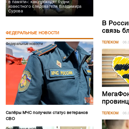
в памяти»: как проходят будни
известного следователя Владимира
Сурова
В Росси
связь б
ФЕДЕРАЛЬНЫЕ НОВОСТИ
ТЕЛЕКОМ
06.
Федеральные новости
МегаФон
провинц
Сапёры МЧС получили статус ветеранов
ТЕЛЕКОМ
06.
СВО
Федеральные новости