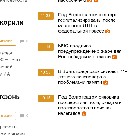
лжительность
набережную
Под Волгоградом шестеро
11:38
госпитализированы после
скорили
массового ДТП на
федеральной трассе
нтарии
0
МЧС продлило
11:19
предупреждение о жаре для
града
Волгоградской области
 30%. Это
новой
В Волгограде разыскивают 71-
10:55
ом ИА
летнего пенсионера с
проблемами памяти
ртфоны
Под Волгоградом силовики
10:15
прошерстили поля, склады и
производства в поисках
нелегалов
нтарии
0
артфоны
мом и ярким