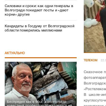
Силовики и сроки: как одни генералы в
Волгограде покидают посты и «дают
корни» другие
Кандидаты в Госдуму от Волгоградской
области померились миллионами
АКТУАЛЬНО
ТЕЛЕКОМ
22.
Сказочное п
фотоаппара
Волгоградс
«Ростелеком
В школе-ин
круглосут
Беспредел как в 90-х: в Волгограде
известный профессор пожаловался на