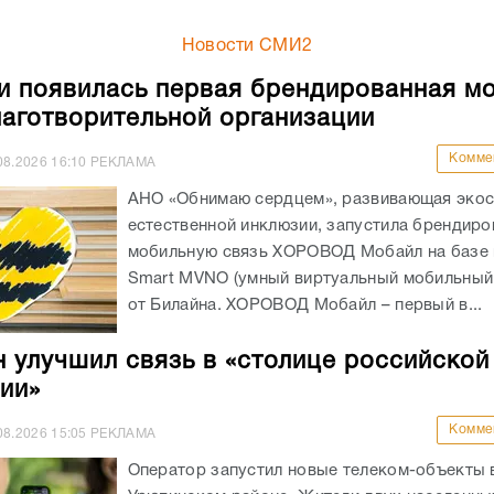
Новости СМИ2
и появилась первая брендированная м
лаготворительной организации
Комме
08.2026
16:10
РЕКЛАМА
АНО «Обнимаю сердцем», развивающая экос
естественной инклюзии, запустила брендир
мобильную связь ХОРОВОД Мобайл на базе
Smart MVNO (умный виртуальный мобильный
от Билайна. ХОРОВОД Мобайл – первый в...
 улучшил связь в «столице российской
ии»
Комме
08.2026
15:05
РЕКЛАМА
Оператор запустил новые телеком-объекты 