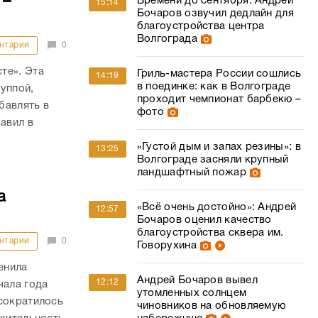
 –
Времени до сентября: Андрей
15:14
Бочаров озвучил дедлайн для
благоустройства центра
Волгограда
нтарии
0
те». Эта
Гриль-мастера России сошлись
14:19
в поединке: как в Волгограде
уппой,
проходит чемпионат барбекю –
бавлять в
фото
авил в
«Густой дым и запах резины»: в
13:25
Волгограде засняли крупный
ландшафтный пожар
а
«Всё очень достойно»: Андрей
12:57
Бочаров оценил качество
благоустройства сквера им.
нтарии
0
Говорухина
енила
Андрей Бочаров вывел
12:12
чала года
утомленных солнцем
сократилось
чиновников на обновляемую