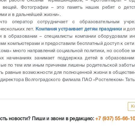
ьной работе Оксаны Чермашенцевой, – «фотоаппарат – од
 вещей. Фотографии – это память наших ребят о детст
ими и в дальнейшей жизни».
что оператор сотрудничает с образовательным учр
нескольких лет.
Компания устраивает детям праздники
и доп
 в образовании – специалисты компании оборудовали ин
ми компьютерами и предоставили бесплатный доступ к сети
кома» много направлений социальной политики, но особое м
ых начинаниях занимает поддержка детей в образовании 
рые по тем или иным причинам лишены родительской заботы
ь равные возможности для полноценной жизни в обществе»
 директора Волгоградского филиала ПАО «Ростелеком» Тать
К
сть новости? Пиши и звони в редакцию:
+7 (937) 55-66-1