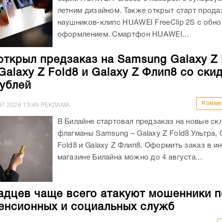
летним дизайном. Также открыт старт прод
наушников-клипс HUAWEI FreeClip 2S с обн
оформлением. Смартфон HUAWEI...
открыл предзаказ на Samsung Galaxy Z 
Galaxy Z Fold8 и Galaxy Z Флип8 со ски
рублей
Комме
07.2026
13:49
РЕКЛАМА
В Билайне стартовал предзаказ на новые ск
флагманы Samsung – Galaxy Z Fold8 Ультра, 
Fold8 и Galaxy Z Флип8. Оформить заказ в ин
магазине Билайна можно до 4 августа...
адцев чаще всего атакуют мошенники 
енсионных и социальных служб