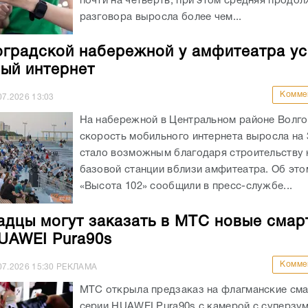
почти на четверть, при этом средняя продо
разговора выросла более чем...
оградской набережной у амфитеатра у
ый интернет
Комме
07.2026
13:03
На набережной в Центральном районе Волго
скорость мобильного интернета выросла на
стало возможным благодаря строительству 
базовой станции вблизи амфитеатра. Об эт
«Высота 102» сообщили в пресс-службе...
адцы могут заказать в МТС новые сма
UAWEI Pura90s
Комме
07.2026
15:30
РЕКЛАМА
МТС открыла предзаказ на флагманские см
серии HUAWEI Pura90s с камерой с суперзу