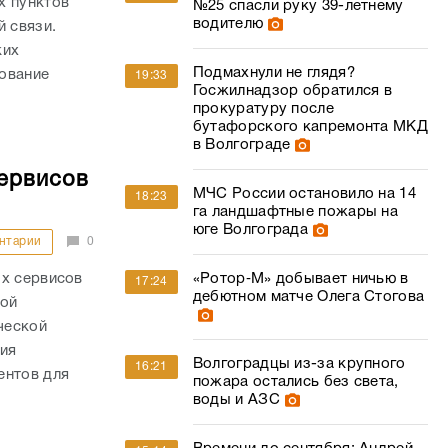
х пунктов
№25 спасли руку 39-летнему
водителю
й связи.
ких
Подмахнули не глядя?
ование
19:33
Госжилнадзор обратился в
прокуратуру после
бутафорского капремонта МКД
в Волгограде
сервисов
МЧС России остановило на 14
18:23
га ландшафтные пожары на
юге Волгограда
нтарии
0
ых сервисов
«Ротор‑М» добывает ничью в
17:24
дебютном матче Олега Стогова
шой
ческой
ния
Волгоградцы из-за крупного
16:21
ентов для
пожара остались без света,
воды и АЗС