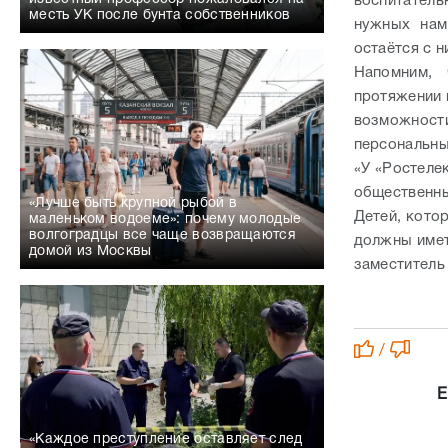
воспитател
месть УК после бунта собственников
нужных нам
остаётся с н
Напомним, 
протяжении 
возможности
персональны
«У «Ростеле
общественн
«Лучше быть крупной рыбой в
Детей, кото
маленьком водоеме»: почему молодые
волгоградцы все чаще возвращаются
должны имет
домой из Москвы
заместитель
/
Е
«Каждое преступление оставляет след