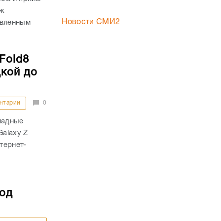
аж
Новости СМИ2
овленным
Fold8
дкой до
нтарии
0
ладные
Galaxy Z
тернет-
под