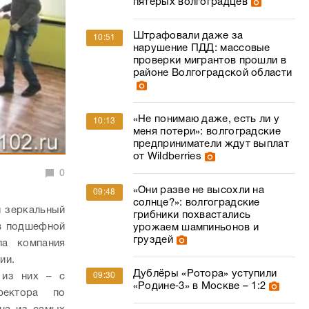
пятерых волгоградцев
Штрафовали даже за
10:51
нарушение ПДД: массовые
проверки мигрантов прошли в
районе Волгоградской области
«Не понимаю даже, есть ли у
10:13
меня потери»: волгоградские
предприниматели ждут выплат
от Wildberries
0
«Они разве не высохли на
09:48
солнце?»: волгоградские
й зеркальный
грибники похвастались
в подшефной
урожаем шампиньонов и
груздей
ла компания
нии.
Дублёры «Ротора» уступили
 из них – с
09:30
«Родине‑3» в Москве – 1:2
ректора по