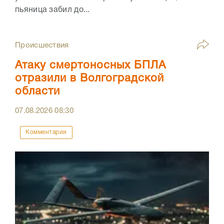
пьяница забил до...
Происшествия
Атаку смертоносных БПЛА
отразили в Волгоградской
области
07.08.2026
08:30
Комментарии