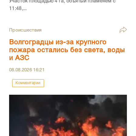
Участок площадью 4 га, объятый пламенем с
11:48,...
Происшествия
Волгоградцы из-за крупного
пожара остались без света, воды
и АЗС
08.08.2026
16:21
Комментарии