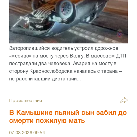
Заторопившийся водитель устроил дорожное
«месиво» на мосту через Волгу. В массовом ДТП
пострадали два человека. Авария на мосту в
сторону Краснослободска началась с тарана –
не рассчитавший дистанции...
Происшествия
В Камышине пьяный сын забил до
смерти пожилую мать
07.08.2026
09:54