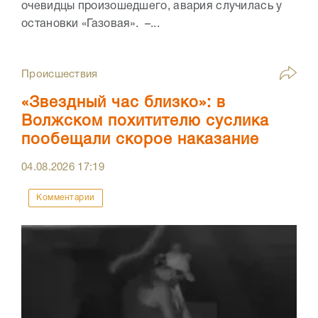
очевидцы произошедшего, авария случилась у
остановки «Газовая». –...
Происшествия
«Звездный час близко»: в
Волжском похитителю суслика
пообещали скорое наказание
04.08.2026
17:19
Комментарии