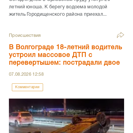
летний юноша. К берегу водоема молодой
житель Городищенского района приехал...
Происшествия
В Волгограде 18-летний водитель
устроил массовое ДТП с
перевертышем: пострадали двое
07.08.2026
12:58
Комментарии