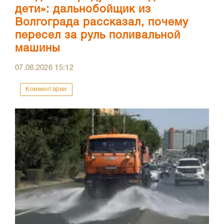
дети»: дальнобойщик из
Волгограда рассказал, почему
пересел за руль поливальной
машины
07.08.2026
15:12
Комментарии