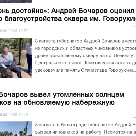
ень достойно»: Андрей Бочаров оценил
о благоустройства сквера им. Говорухи
8.08.2026
12:57
8 августа губернатор Андрей Бочаров вмест
из городских и областных чиновников устрои
драйв обновлённому скверу на пр. Ленина у
Центрального рынка. Тематическая зона от
увековечила память Станислава Говорухина..
Бочаров вывел утомленных солнцем
ков на обновляемую набережную
8.08.2026
12:12
8 августа в Волгограде губернатор Андрей 
вызвал чиновников на работу. Несмотря на 