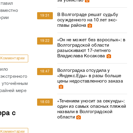
за убийство
ставил
овместно
В Волгограде решат судьбу
19:31
ории
осужденного на 10 лет экс-
главы района
«Он не может без взрослых»: в
19:22
Волгоградской области
разыскивают 17-летнего
Владислава Косакова
Комментарии
лило
Волгоградка отсудила у
18:47
«Яндекс.Еды» в разы больше
 экстренного
цены недоставленного заказа
о уточнённым
райней мере
«Течением уносит за секунды»:
18:03
один из самых опасных пляжей
назвали в Волгоградской
ера с
области
Комментарии