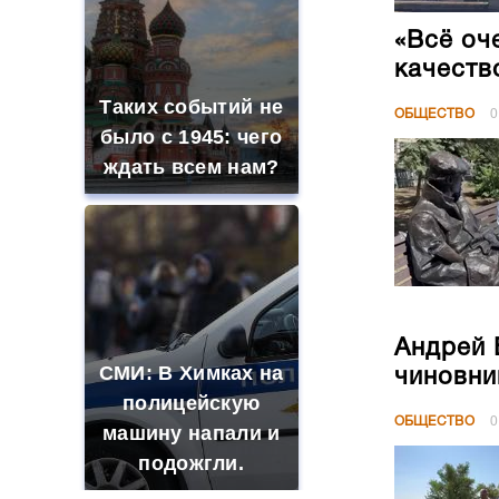
«Всё оч
качеств
Таких событий не
ОБЩЕСТВО
0
было с 1945: чего
ждать всем нам?
Андрей 
СМИ: В Химках на
чиновни
полицейскую
ОБЩЕСТВО
0
машину напали и
подожгли.