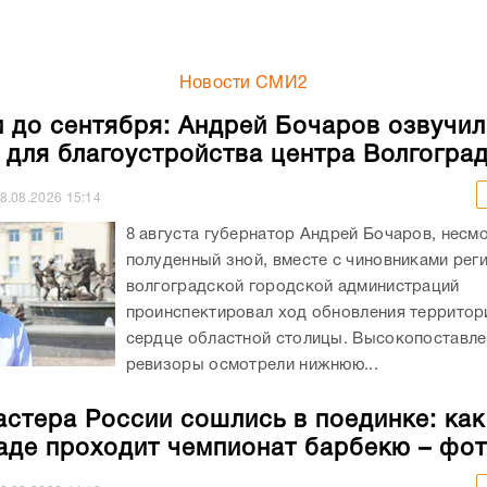
Новости СМИ2
 до сентября: Андрей Бочаров озвучил
 для благоустройства центра Волгогра
8.08.2026
15:14
8 августа губернатор Андрей Бочаров, несм
полуденный зной, вместе с чиновниками рег
волгоградской городской администраций
проинспектировал ход обновления территор
сердце областной столицы. Высокопоставл
ревизоры осмотрели нижнюю...
астера России сошлись в поединке: как
аде проходит чемпионат барбекю – фо