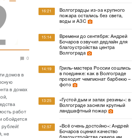
Волгоградцы из-за крупного
16:21
пожара остались без света,
воды и АЗС
Времени до сентября: Андрей
15:14
Бочаров озвучил дедлайн для
благоустройства центра
Волгограда
0
Гриль-мастера России сошлись
14:19
в поединке: как в Волгограде
ти домов в
проходит чемпионат барбекю –
рсную
фото
нта в домах
кой,
«Густой дым и запах резины»: в
13:25
редства
Волгограде засняли крупный
ландшафтный пожар
мость работ
и обойдется
«Всё очень достойно»: Андрей
а рублей!
12:57
Бочаров оценил качество
, не
благоустройства сквера им.