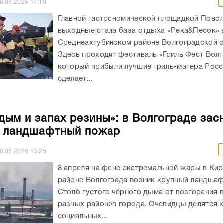
8.08.2026
14:19
Главной гастрономической площадкой Повол
выходные стала база отдыха «Река&Песок» 
Среднеахтубинском районе Волгоградской о
Здесь проходит фестиваль «Гриль Фест Волг
который прибыли лучшие гриль-матера Росс
сделает...
 дым и запах резины»: в Волгограде зас
 ландшафтный пожар
8.08.2026
13:25
8 апреля на фоне экстремальной жары в Ки
районе Волгограда возник крупный ландша
Столб густого чёрного дыма от возгорания 
разных районов города. Очевидцы делятся 
социальных...