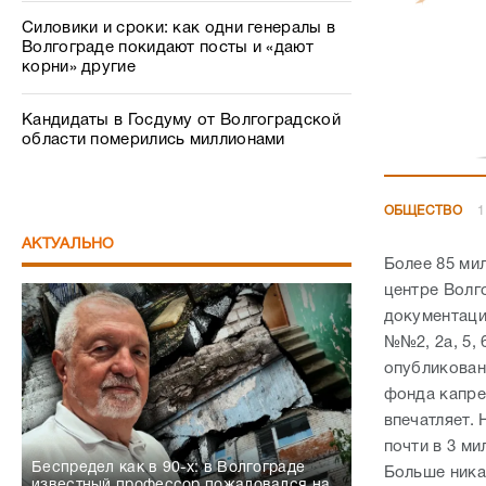
Силовики и сроки: как одни генералы в
Волгограде покидают посты и «дают
корни» другие
Кандидаты в Госдуму от Волгоградской
области померились миллионами
ОБЩЕСТВО
1
АКТУАЛЬНО
Более 85 ми
центре Волг
документаци
№№2, 2а, 5, 
опубликован
фонда капре
впечатляет.
почти в 3 ми
Беспредел как в 90-х: в Волгограде
Больше ника
известный профессор пожаловался на