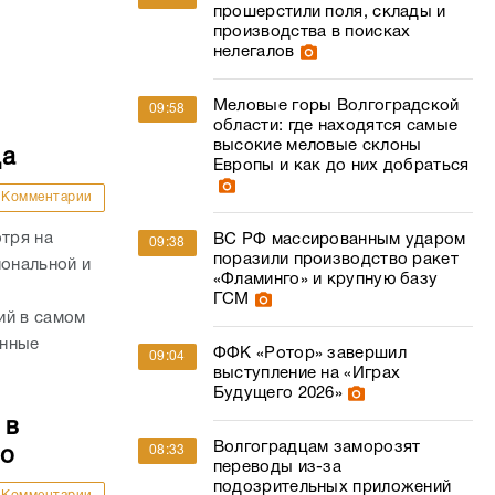
прошерстили поля, склады и
производства в поисках
нелегалов
Меловые горы Волгоградской
09:58
области: где находятся самые
высокие меловые склоны
да
Европы и как до них добраться
Комментарии
отря на
ВС РФ массированным ударом
09:38
поразили производство ракет
иональной и
«Фламинго» и крупную базу
ГСМ
ий в самом
енные
ФФК «Ротор» завершил
09:04
выступление на «Играх
Будущего 2026»
 в
Волгоградцам заморозят
08:33
то
переводы из-за
подозрительных приложений