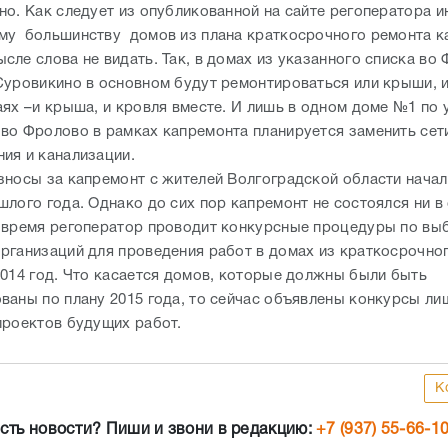
но. Как следует из опубликованной на сайте регоператора 
у большинству домов из плана краткосрочного ремонта к
ле слова не видать. Так, в домах из указанного списка во
Суровикино в основном будут ремонтироваться или крыши, и
ях –и крыша, и кровля вместе. И лишь в одном доме №1 по у
во Фролово в рамках капремонта планируется заменить сет
ия и канализации.
зносы за капремонт с жителей Волгоградской области начал
шлого года. Однако до сих пор капремонт не состоялся ни в
 время регоператор проводит конкурсные процедуры по вы
рганизаций для проведения работ в домах из краткосрочно
2014 год. Что касается домов, которые должны были быть
ваны по плану 2015 года, то сейчас объявлены конкурсы ли
проектов будущих работ.
К
сть новости? Пиши и звони в редакцию:
+7 (937) 55-66-1