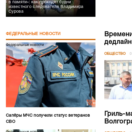
в памяти»: как проходят будни
известного следователя Владимира
Сурова
Времени
ФЕДЕРАЛЬНЫЕ НОВОСТИ
дедлайн
Федеральные новости
ОБЩЕСТВО
0
Гриль-м
Сапёры МЧС получили статус ветеранов
Волгогр
СВО
Федеральные новости