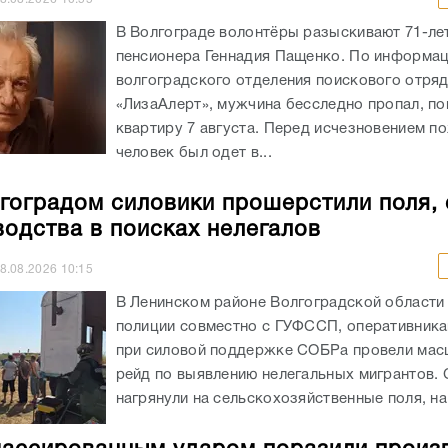
В Волгограде волонтёры разыскивают 71-ле
пенсионера Геннадия Пащенко. По информа
волгоградского отделения поискового отря
«ЛизаАлерт», мужчина бесследно пропал, по
квартиру 7 августа. Перед исчезновением п
человек был одет в...
гоградом силовики прошерстили поля,
водства в поисках нелегалов
8.08.2026
10:15
В Ленинском районе Волгоградской области
полиции совместно с ГУФССП, оперативник
при силовой поддержке СОБРа провели ма
рейд по выявлению нелегальных мигрантов.
нагрянули на сельскохозяйственные поля, на.