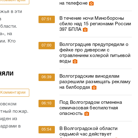
Комментарии
на телефоне
жья в эти
В течение ночи Минобороны
в
07:51
сбило над 15 регионами России
бласти.
397 БПЛА
а», на
ии. Кто
Волгоградцев предупредили о
07:00
фейке про диверсии с
отравлением холерой питьевой
воды
няли
Волгоградским виноделам
06:39
разрешили размещать рекламу
на билбордах
Комментарии
Под Волгоградом отменена
06:10
ровском
семичасовая беспилотная
фтный пожар.
опасность
виден из
кадрами в
В Волгоградской области
05:54
седьмой час действует