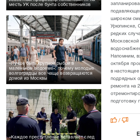
запланирова
месть УК после бунта собственников
подавляющем
широком смыс
Урюпинске, 
редких случа
Московской 
водоснабжен
Напомним, в
октября про
«Лучше быть крупной рыбой в
маленьком водоеме»: почему молодые
в настоящее
волгоградцы все чаще возвращаются
подрядных о
домой из Москвы
ремонта на 
отремонтиро
подготовку 
/
Е
«Каждое преступление оставляет след