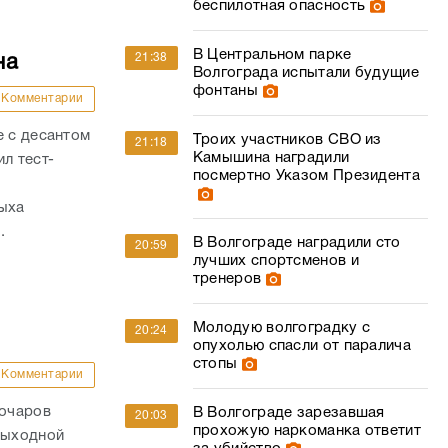
беспилотная опасность
В Центральном парке
21:38
на
Волгограда испытали будущие
фонтаны
Комментарии
е с десантом
Троих участников СВО из
21:18
Камышина наградили
л тест-
посмертно Указом Президента
дыха
.
В Волгограде наградили сто
20:59
лучших спортсменов и
тренеров
Молодую волгоградку с
20:24
опухолью спасли от паралича
стопы
Комментарии
Бочаров
В Волгограде зарезавшая
20:03
прохожую наркоманка ответит
выходной