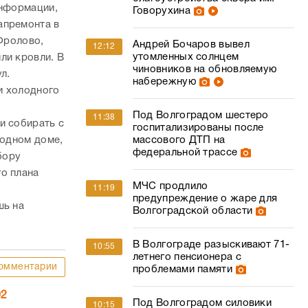
информации,
Говорухина
апремонта в
 Фролово,
Андрей Бочаров вывел
12:12
утомленных солнцем
ли кровли. В
чиновников на обновляемую
л.
набережную
и холодного
Под Волгоградом шестеро
11:38
и собирать с
госпитализированы после
 одном доме,
массового ДТП на
федеральной трассе
бору
го плана
МЧС продлило
11:19
предупреждение о жаре для
шь на
Волгоградской области
В Волгограде разыскивают 71-
10:55
летнего пенсионера с
омментарии
проблемами памяти
02
Под Волгоградом силовики
10:15