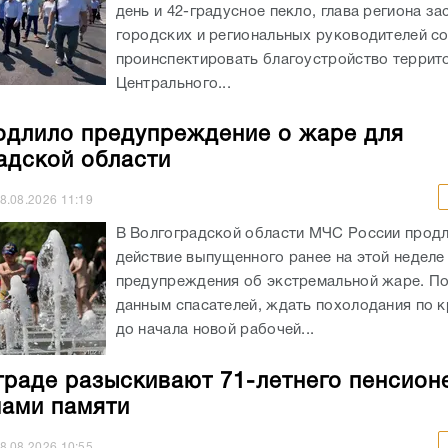
день и 42-градусное пекло, глава региона за
городских и региональных руководителей с
проинспектировать благоустройство террит
Центрального...
длило предупреждение о жаре для
адской области
8.08.2026
11:19
В Волгоградской области МЧС России прод
действие выпущенного ранее на этой неделе
предупреждения об экстремальной жаре. П
данным спасателей, ждать похолодания по к
до начала новой рабочей...
граде разыскивают 71-летнего пенсион
ами памяти
8.08.2026
10:55