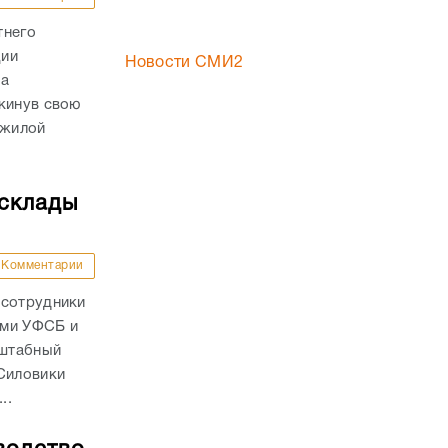
тнего
ции
Новости СМИ2
да
кинув свою
ожилой
 склады
Комментарии
 сотрудники
ами УФСБ и
сштабный
 Силовики
..