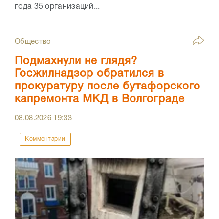
года 35 организаций...
Общество
Подмахнули не глядя?
Госжилнадзор обратился в
прокуратуру после бутафорского
капремонта МКД в Волгограде
08.08.2026
19:33
Комментарии