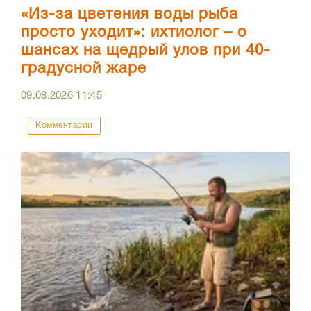
«Из-за цветения воды рыба
просто уходит»: ихтиолог – о
шансах на щедрый улов при 40-
градусной жаре
09.08.2026
11:45
Комментарии