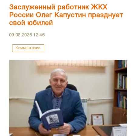
Заслуженный работник ЖКХ
России Олег Капустин празднует
свой юбилей
09.08.2026
12:46
Комментарии