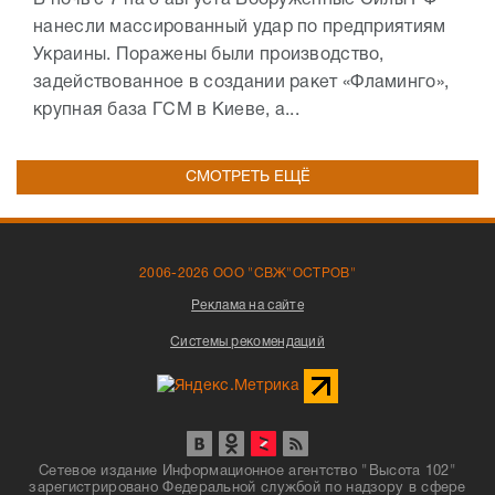
нанесли массированный удар по предприятиям
Украины. Поражены были производство,
задействованное в создании ракет «Фламинго»,
крупная база ГСМ в Киеве, а...
СМОТРЕТЬ ЕЩЁ
2006-2026 ООО "СВЖ"ОСТРОВ"
Реклама на сайте
Системы рекомендаций
Сетевое издание Информационное агентство "Высота 102"
зарегистрировано Федеральной службой по надзору в сфере