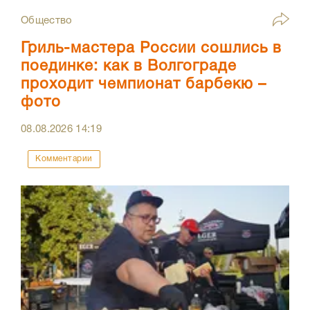
Общество
Гриль-мастера России сошлись в
поединке: как в Волгограде
проходит чемпионат барбекю –
фото
08.08.2026
14:19
Комментарии