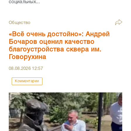
социальных...
Общество
«Всё очень достойно»: Андрей
Бочаров оценил качество
благоустройства сквера им.
Говорухина
08.08.2026
12:57
Комментарии