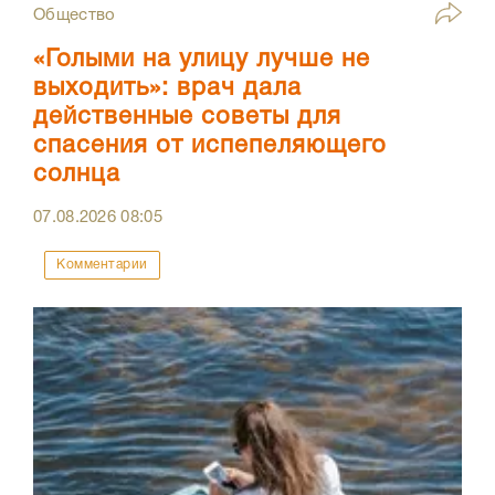
Общество
«Голыми на улицу лучше не
выходить»: врач дала
действенные советы для
спасения от испепеляющего
солнца
07.08.2026
08:05
Комментарии