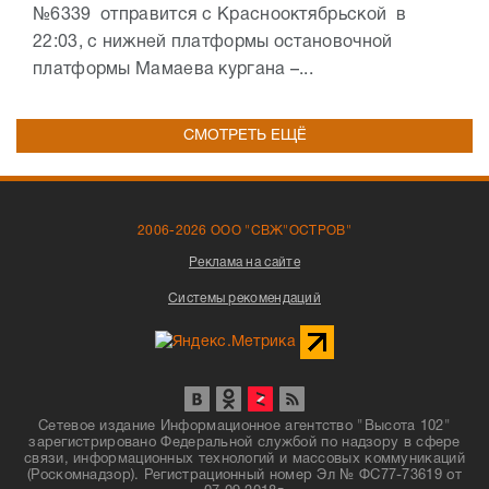
№6339 отправится с Краснооктябрьской в
22:03, с нижней платформы остановочной
платформы Мамаева кургана –...
СМОТРЕТЬ ЕЩЁ
2006-2026 ООО "СВЖ"ОСТРОВ"
Реклама на сайте
Системы рекомендаций
Сетевое издание Информационное агентство "Высота 102"
зарегистрировано Федеральной службой по надзору в сфере
связи, информационных технологий и массовых коммуникаций
(Роскомнадзор). Регистрационный номер Эл № ФС77-73619 от