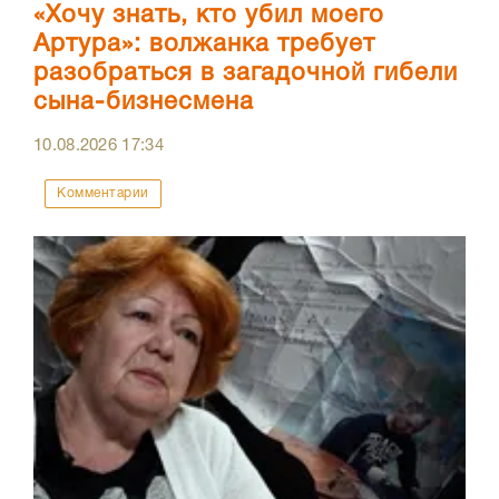
«Хочу знать, кто убил моего
Артура»: волжанка требует
разобраться в загадочной гибели
сына-бизнесмена
10.08.2026
17:34
Комментарии