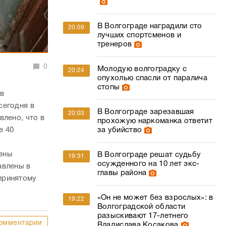
В Волгограде наградили сто
20:59
лучших спортсменов и
тренеров
0
Молодую волгоградку с
20:24
опухолью спасли от паралича
стопы
в
сегодня в
В Волгограде зарезавшая
20:03
влено, что в
прохожую наркоманка ответит
е 40
за убийство
ены
В Волгограде решат судьбу
19:31
осужденного на 10 лет экс-
авлены в
главы района
принятому
«Он не может без взрослых»: в
19:22
Волгоградской области
разыскивают 17-летнего
омментарии
Владислава Косакова