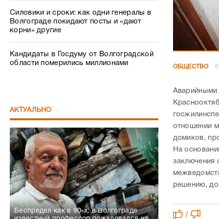
Силовики и сроки: как одни генералы в
Волгограде покидают посты и «дают
корни» другие
Кандидаты в Госдуму от Волгоградской
области померились миллионами
ОБЩЕСТВО
0
Аварийными 
Краснооктяб
АКТУАЛЬНО
госжилинспе
отношении м
домиков, пр
На основани
заключения 
межведомств
решению, до
Беспредел как в 90-х: в Волгограде
/
известный профессор пожаловался на