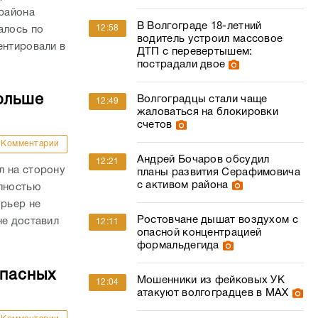
района
В Волгограде 18-летний
12:58
алось по
водитель устроил массовое
ентировали в
ДТП с перевертышем:
пострадали двое
ольше
Волгоградцы стали чаще
12:49
жаловаться на блокировки
счетов
Комментарии
Андрей Бочаров обсудил
12:21
л на сторону
планы развития Серафимовича
с активом района
олностью
урьер не
Ростовчане дышат воздухом с
не доставил
12:11
опасной концентрацией
формальдегида
опасных
Мошенники из фейковых УК
12:04
атакуют волгоградцев в МАХ