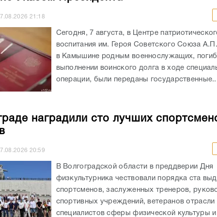
7.08.2026
21:18
Сегодня, 7 августа, в Центре патриотическог
воспитания им. Героя Советского Союза А.П
в Камышине родным военнослужащих, погиб
выполнении воинского долга в ходе специал
операции, были переданы государственные..
граде наградили сто лучших спортсмен
в
7.08.2026
20:59
В Волгоградской области в преддверии Дня
физкультурника чествовали порядка ста вы
спортсменов, заслуженных тренеров, руков
спортивных учреждений, ветеранов отрасли 
специалистов сферы физической культуры и