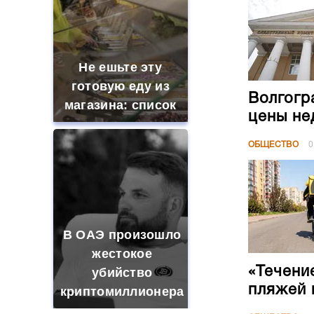
Не ешьте эту
готовую еду из
Волгогр
магазина: список
цены не
ОБЩЕСТВО
0
В ОАЭ произошло
жестокое
«Течени
убийство
пляжей 
криптомиллионера