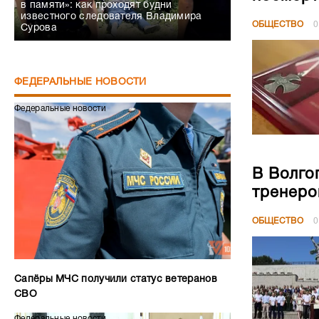
в памяти»: как проходят будни
известного следователя Владимира
ОБЩЕСТВО
0
Сурова
ФЕДЕРАЛЬНЫЕ НОВОСТИ
Федеральные новости
В Волго
тренеро
ОБЩЕСТВО
0
Сапёры МЧС получили статус ветеранов
СВО
Федеральные новости