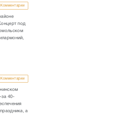
Комментарии
районе
Концерт под
сомольском
илармоний,
Комментарии
ннинском
-за 40-
беспечения
праздника, а