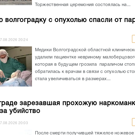
Торжественная церемония состоялась на...
 волгоградку с опухолью спасли от па
7.08.2026
20:24
Медики Волгоградской областной клиничес
удалили пациентке невриному малоберцовог
которая в будущем грозила параличом сто
обратилась к врачам в связи с опухолью сто
стала увеличиваться в размерах...
граде зарезавшая прохожую наркоман
 за убийство
7.08.2026
20:03
После смерти получившей тяжелое ножевое