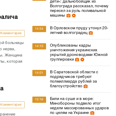
дети»: дальнобойщик из
Волгограда рассказал, почему
пересел за руль поливальной
машины
ралича
В Орловском пруду утонул 20-
14:54
летний волгоградец
Комментарии
кой больницы
Опубликованы кадры
14:10
о нерва,
уничтожения украинских
укрытий дроноводами Южной
пы. Женщина
группировки
пы, которая
В Саратовской области с
14:01
подрядчиков требуют
полмиллиарда рублей за
благоустройство
ка
Били на суше и в море:
13:16
Минобороны подвело итог
Комментарии
недели массированных ударов
по целям на Украине
 ранение