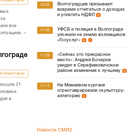
Комментарии
Волгоградцев призывают
12:02
вовремя отчитаться о доходах
амых
и уплатить НДФЛ
-за
ане все
УФСБ и полиция в Волгограде
11:40
итуациях. –
уложили на землю взломщиков
«Госуслуг»
лгограде
«Сейчас это прекрасное
11:28
место»: Андрей Бочаров
увидел в Серафимовичском
районе изменения к лучшему
Комментарии
изошла 21
На Мамаевом кургане
11:11
отреставрировали скульптуру-
еловека.
аллегорию
дня в
Новости СМИ2