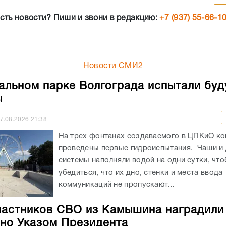
сть новости? Пиши и звони в редакцию:
+7 (937) 55-66-1
Новости СМИ2
альном парке Волгограда испытали бу
ы
7.08.2026
21:38
На трех фонтанах создаваемого в ЦПКиО к
проведены первые гидроиспытания. Чаши и
системы наполняли водой на одни сутки, чт
убедиться, что их дно, стенки и места ввода
коммуникаций не пропускают...
частников СВО из Камышина наградили
но Указом Президента