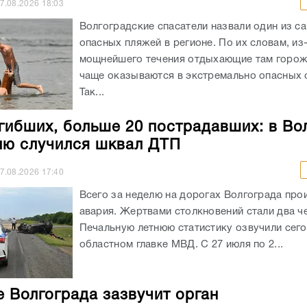
7.08.2026
18:03
Волгоградские спасатели назвали один из с
опасных пляжей в регионе. По их словам, из
мощнейшего течения отдыхающие там горож
чаще оказываются в экстремально опасных с
Так...
гибших, больше 20 пострадавших: в Во
лю случился шквал ДТП
7.08.2026
17:40
Всего за неделю на дорогах Волгограда про
авария. Жертвами столкновений стали два ч
Печальную летнюю статистику озвучили сего
областном главке МВД. С 27 июля по 2...
е Волгограда зазвучит орган