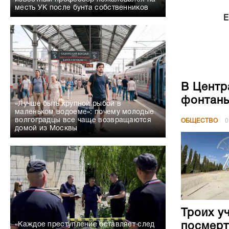
месть УК после бунта собственников
Е
В Центр
фонтан
«Лучше быть крупной рыбой в
маленьком водоеме»: почему молодые
волгоградцы все чаще возвращаются
ОБЩЕСТВО
0
домой из Москвы
Троих у
посмерт
«Каждое преступление оставляет след