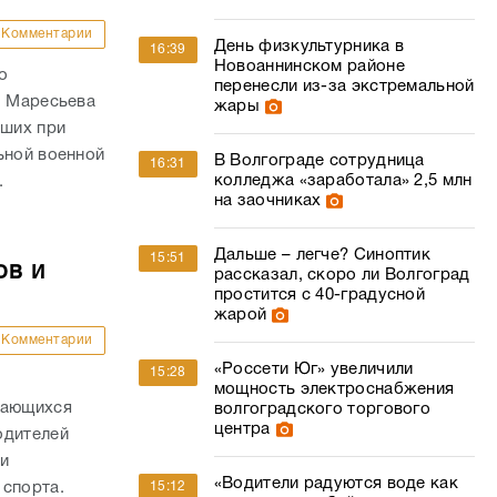
Комментарии
День физкультурника в
16:39
Новоаннинском районе
о
перенесли из-за экстремальной
. Маресьева
жары
ших при
ьной военной
В Волгограде сотрудница
16:31
колледжа «заработала» 2,5 млн
.
на заочниках
Дальше – легче? Синоптик
15:51
ов и
рассказал, скоро ли Волгоград
простится с 40-градусной
жарой
Комментарии
«Россети Юг» увеличили
15:28
мощность электроснабжения
дающихся
волгоградского торгового
центра
одителей
и
«Водители радуются воде как
 спорта.
15:12