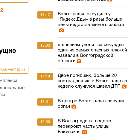
02
Волгоградка отсудила у
18:47
«Яндекс.Еды» в разы больше
цены недоставленного заказа
«Течением уносит за секунды»:
18:03
дущие
один из самых опасных пляжей
назвали в Волгоградской
области
Комментарии
Двое погибших, больше 20
17:40
омплекса
пострадавших: в Волгограде за
неделю случился шквал ДТП
 дренажные
обы
В центре Волгограда зазвучит
17:01
орган
В Волгограде на неделю
16:50
перекроют часть улицы
Бакинская