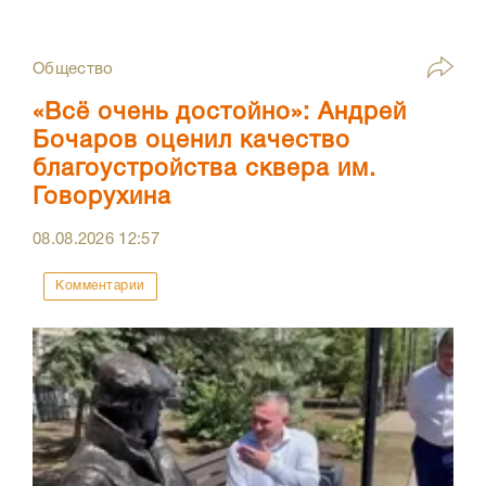
Общество
«Всё очень достойно»: Андрей
Бочаров оценил качество
благоустройства сквера им.
Говорухина
08.08.2026
12:57
Комментарии