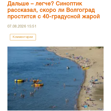
Дальше – легче? Синоптик
рассказал, скоро ли Волгоград
простится с 40-градусной жарой
07.08.2026
15:51
Комментарии