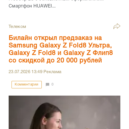
Смартфон HUAWEI...
Телеком
Билайн открыл предзаказ на
Samsung Galaxy Z Fold8 Ультра,
Galaxy Z Fold8 и Galaxy Z Флип8
со скидкой до 20 000 рублей
23.07.2026
13:49
Реклама
Комментарии
0