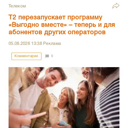
Телеком
Т2 перезапускает программу
«Выгодно вместе» – теперь и для
абонентов других операторов
05.08.2026
13:38
Реклама
Комментарии
0