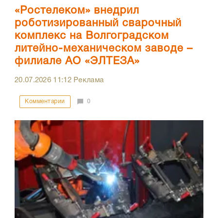
«Ростелеком» внедрил
роботизированный сварочный
комплекс на Волгоградском
литейно-механическом заводе –
филиале АО «ЭЛТЕЗА»
20.07.2026
11:12
Реклама
Комментарии
0