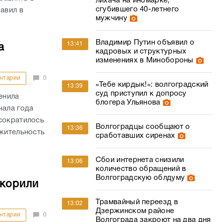
лихача на иномарке,
сгубившего 40-летнего
авил в
мужчину
Владимир Путин объявил о
13:41
а
кадровых и структурных
изменениях в Минобороны
нтарии
0
«Тебе кирдык!»: волгоградский
13:39
суд приступил к допросу
енила
блогера Ульянова
чала года
сократилось
Волгоградцы сообщают о
13:36
лжительность
сработавших сиренах
Сбои интернета снизили
13:06
количество обращений в
Волгоградскую облдуму
скорили
Трамвайный переезд в
13:02
Дзержинском районе
нтарии
0
Волгограда закроют на два дня