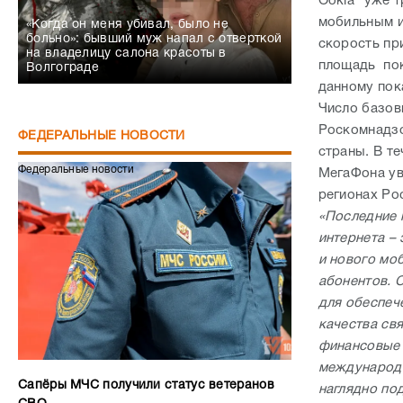
Ookla® уже 
мобильным и
«Когда он меня убивал, было не
больно»: бывший муж напал с отверткой
скорость при
на владелицу салона красоты в
площадь пок
Волгограде
данному пок
Число базов
Роскомнадзо
ФЕДЕРАЛЬНЫЕ НОВОСТИ
страны. В те
Федеральные новости
МегаФона ув
регионах Ро
«Последние 
интернета –
и нового мо
абонентов. 
для обеспеч
качества св
финансовые 
международн
Сапёры МЧС получили статус ветеранов
наглядно по