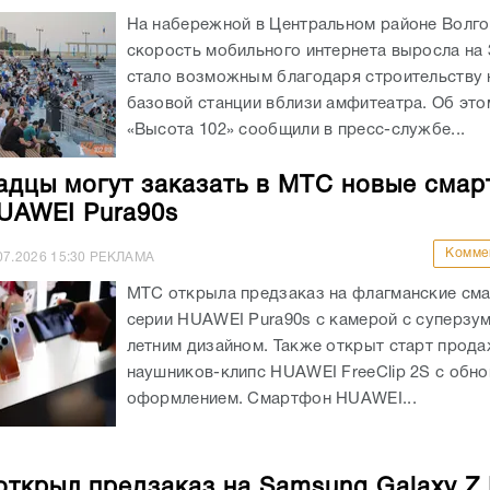
На набережной в Центральном районе Волго
скорость мобильного интернета выросла на
стало возможным благодаря строительству 
базовой станции вблизи амфитеатра. Об эт
«Высота 102» сообщили в пресс-службе...
адцы могут заказать в МТС новые сма
UAWEI Pura90s
Комме
07.2026
15:30
РЕКЛАМА
МТС открыла предзаказ на флагманские см
серии HUAWEI Pura90s с камерой с суперзу
летним дизайном. Также открыт старт прод
наушников-клипс HUAWEI FreeClip 2S с обн
оформлением. Смартфон HUAWEI...
открыл предзаказ на Samsung Galaxy Z 