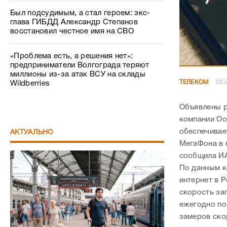
Был подсудимым, а стал героем: экс-
глава ГИБДД Александр Степанов
восстановил честное имя на СВО
«Проблема есть, а решения нет»:
предприниматели Волгограда теряют
миллионы из-за атак ВСУ на склады
ТЕЛЕКОМ
03.
Wildberries
Объявлены р
компании Oo
обеспечивае
АКТУАЛЬНО
МегаФона в 
сообщила ИА
По данным к
интернет в Р
скорость за
ежегодно по
замеров ско