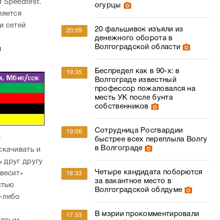
 Speedtest.
огурцы
ляется
и сетей
20 фальшивок изъяли из
20:09
денежного оборота в
Волгоградской области
и
Беспредел как в 90-х: в
19:35
Волгограде известный
профессор пожаловался на
месть УК после бунта
собственников
Сотрудница Росгвардии
19:06
а
быстрее всех переплыла Волгу
в Волгограде
скачивать и
ь друг другу
Четыре кандидата поборются
весит»
18:33
за вакантное место в
стью
Волгоградской облдуме
х-либо
В мэрии прокомментировали
17:53