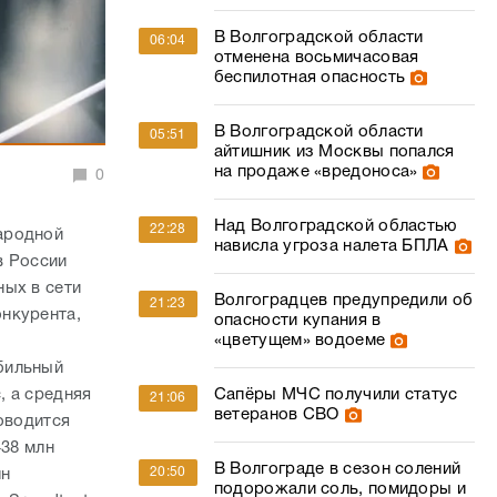
В Волгоградской области
06:04
отменена восьмичасовая
беспилотная опасность
В Волгоградской области
05:51
айтишник из Москвы попался
на продаже «вредоноса»
0
Над Волгоградской областью
22:28
ародной
нависла угроза налета БПЛА
в России
ных в сети
Волгоградцев предупредили об
21:23
нкурента,
опасности купания в
«цветущем» водоеме
бильный
, а средняя
Сапёры МЧС получили статус
21:06
ветеранов СВО
оводится
438 млн
В Волгограде в сезон солений
20:50
лн
подорожали соль, помидоры и