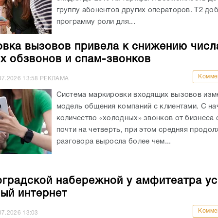
группу абонентов других операторов. Т2 доб
программу роли для...
вка вызовов привела к снижению числ
х обзвонов и спам-звонков
Комме
07.2026
13:58
РЕКЛАМА
Система маркировки входящих вызовов изм
модель общения компаний с клиентами. С на
количество «холодных» звонков от бизнеса 
почти на четверть, при этом средняя продо
разговора выросла более чем...
оградской набережной у амфитеатра у
ый интернет
Комме
07.2026
13:03