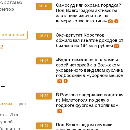
ех сотовых
Самосуд или охрана порядка?
16:10
ректор
Под Волгоградом активисты
заставили извиняться на
камеру «опасного типа»
Экс-депутат Коротков
омментарии
15:31
обжаловал изъятие доходов от
бизнеса на 164 млн рублей
02
«Будет символ со шрамами и
14:57
своей историей»: в Волжском
украденного вандалом суслика
подбросили в мусорном мешке
 –
В Ростове задержали водителя
14:52
из Мелитополя по делу о
нтарии
0
поджоге фургона с топливом
те». Эта
уппой,
Под Волгоградом осудили
14:42
бавлять в