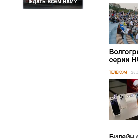
ждать всем нам?
Волгогр
серии H
ТЕЛЕКОМ
28.
Билайн 