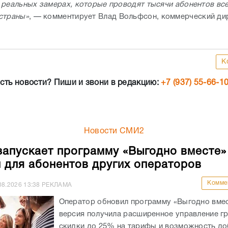
 реальных замерах, которые проводят тысячи абонентов вс
страны»
, — комментирует Влад Вольфсон, коммерческий ди
К
сть новости? Пиши и звони в редакцию:
+7 (937) 55-66-1
Новости СМИ2
запускает программу «Выгодно вместе»
и для абонентов других операторов
Комме
08.2026
13:38
РЕКЛАМА
Оператор обновил программу «Выгодно вмес
версия получила расширенное управление гр
скидки до 25% на тарифы и возможность до