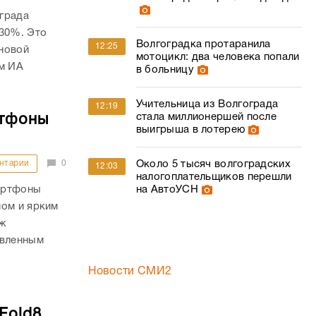
града
 30%. Это
Волгоградка протаранила
12:25
новой
мотоцикл: два человека попали
ом ИА
в больницу
Учительница из Волгограда
12:19
стала миллионершей после
ртфоны
выигрыша в лотерею
Около 5 тысяч волгоградских
нтарии
0
12:03
налогоплательщиков перешли
на АвтоУСН
артфоны
мом и ярким
аж
овленным
Новости СМИ2
Fold8