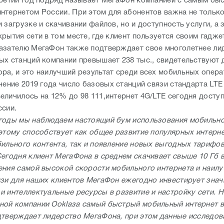
третий год подряд называет МегаФон компанией с самым бы
нтернетом России. При этом для абонентов важна не тольк
 загрузке и скачивании файлов, но и доступность услуги, а 
рытия сети в том месте, где клиент пользуется своим гадже
азателю МегаФон также подтверждает свое многолетнее ли
ых станций компании превышает 238 тыс., свидетельствуют 
ра, и это наилучший результат среди всех мобильных опер
чение 2019 года число базовых станций связи стандарта LTE 
еличилось на 12% до 98 111,интернет 4G/LTE сегодня доступ
ссии.
годы мы наблюдаем настоящий бум использования мобильн
 этому способствует как общее развитие популярных интерн
бильного контента, так и появление новых выгодных тарифов
Сегодня клиент МегаФона в среднем скачивает свыше 10 Гб в
ения самой высокой скорости мобильного интернета и наил
язи для наших клиентов МегаФон ежегодно инвестирует зна
и интеллектуальные ресурсы в развитие и настройку сети. 
ой компании Ooklaза самый быстрый мобильный интернет в
дтверждает лидерство МегаФона, при этом данные исследов