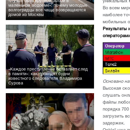
уникальных 
«Лучше быть крупной рыбой в
маленьком водоеме»: почему молодые
Во всем мир
волгоградцы все чаще возвращаются
наиболее то
домой из Москвы
мобильных о
Результаты 
операторам
«Каждое преступление оставляет след
в памяти»: как проходят будни
известного следователя Владимира
Основано на 
Сурова
Высокая ско
слушать онла
файлы любог
порядка 700
загрузить в
задержек.