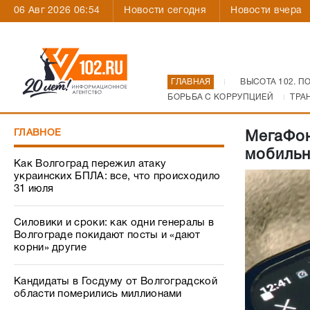
06 Авг 2026 06:54
Новости сегодня
Новости вчера
ГЛАВНАЯ
ВЫСОТА 102. П
БОРЬБА С КОРРУПЦИЕЙ
ТРА
ГЛАВНОЕ
МегаФон
мобильн
Как Волгоград пережил атаку
украинских БПЛА: все, что происходило
31 июля
Силовики и сроки: как одни генералы в
Волгограде покидают посты и «дают
корни» другие
Кандидаты в Госдуму от Волгоградской
области померились миллионами