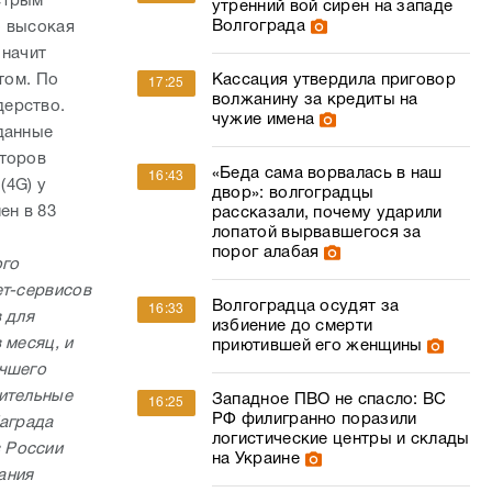
стрым
утренний вой сирен на западе
Волгограда
о высокая
значит
Кассация утвердила приговор
том. По
17:25
волжанину за кредиты на
дерство.
чужие имена
данные
аторов
«Беда сама ворвалась в наш
16:43
(4G) у
двор»: волгоградцы
ен в 83
рассказали, почему ударили
лопатой вырвавшегося за
порог алабая
ого
ет-сервисов
Волгоградца осудят за
16:33
 для
избиение до смерти
 месяц, и
приютившей его женщины
учшего
чительные
Западное ПВО не спасло: ВС
16:25
РФ филигранно поразили
Награда
логистические центры и склады
 России
на Украине
ания