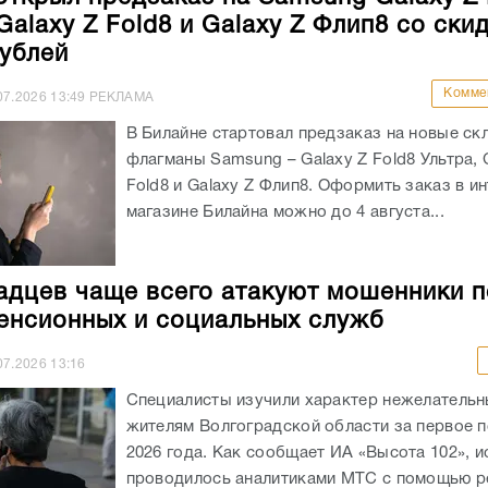
Galaxy Z Fold8 и Galaxy Z Флип8 со ски
рублей
Комме
07.2026
13:49
РЕКЛАМА
В Билайне стартовал предзаказ на новые ск
флагманы Samsung – Galaxy Z Fold8 Ультра, 
Fold8 и Galaxy Z Флип8. Оформить заказ в ин
магазине Билайна можно до 4 августа...
адцев чаще всего атакуют мошенники 
енсионных и социальных служб
07.2026
13:16
Специалисты изучили характер нежелательн
жителям Волгоградской области за первое 
2026 года. Как сообщает ИА «Высота 102», 
проводилось аналитиками МТС с помощью 