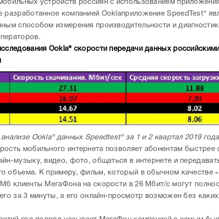
мобильных устройств россиян с использованием приложения
е разработанное компанией Ooklaприложение SpeedTest® яв
чным способом измерения производительности и диагностик
ператоров.
исследования Ookla® скорости передачи данных российским
и
анализе Ookla® данных Speedtest® за 1 и 2 квартал 2019 год
рость мобильного интернета позволяет абонентам быстрее 
йн-музыку, видео, фото, общаться в интернете и передават
о объема. К примеру, фильм, который в обычном качестве «
 Мб клиенты МегаФона на скорости в 26 Мбит/с могут полно
сего за 3 минуты, а его онлайн-просмотр возможен без каки