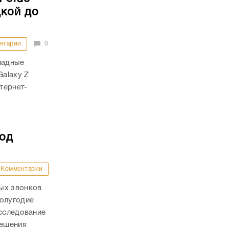
дкой до
нтарии
0
ладные
Galaxy Z
тернет-
под
Комментарии
ых звонков
полугодие
исследование
решения