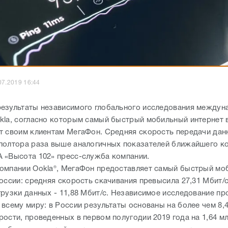
07.2019 16:44
езультаты независимого глобального исследования междун
kla, согласно которым самый быстрый мобильный интернет 
т своим клиентам МегаФон. Средняя скорость передачи дан
полтора раза выше аналогичных показателей ближайшего ко
 «Высота 102» пресс-служба компании.
омпании Ookla®, МегаФон предоставляет самый быстрый мо
оссии: средняя скорость скачивания превысила 27,31 Мбит/с
грузки данных - 11,88 Мбит/с. Независимое исследование пр
 всему миру: в России результаты основаны на более чем 8,
рости, проведенных в первом полугодии 2019 года на 1,64 м