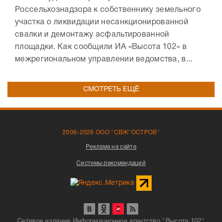
Россельхознадзора к собственнику земельного
участка о ликвидации несанкционированной
свалки и демонтажу асфальтированной
площадки. Как сообщили ИА «Высота 102» в
межрегиональном управлении ведомства, в...
СМОТРЕТЬ ЕЩЁ
2006-2026 ООО "СВЖ"ОСТРОВ"
Реклама на сайте
Системы рекомендаций
Сетевое издание Информационное агентство "Высота 102"