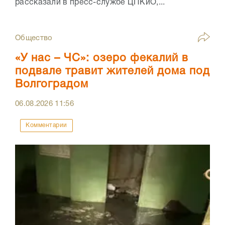
рассказали в пресс-службе ЦПКиО,...
Общество
«У нас – ЧС»: озеро фекалий в
подвале травит жителей дома под
Волгоградом
06.08.2026
11:56
Комментарии