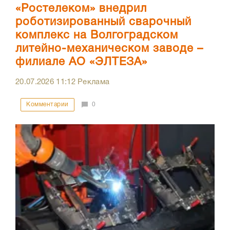
«Ростелеком» внедрил
роботизированный сварочный
комплекс на Волгоградском
литейно-механическом заводе –
филиале АО «ЭЛТЕЗА»
20.07.2026
11:12
Реклама
Комментарии
0