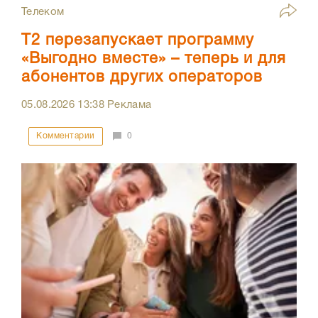
Телеком
Т2 перезапускает программу
«Выгодно вместе» – теперь и для
абонентов других операторов
05.08.2026
13:38
Реклама
Комментарии
0