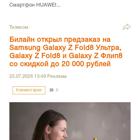
Смартфон HUAWEI...
Телеком
Билайн открыл предзаказ на
Samsung Galaxy Z Fold8 Ультра,
Galaxy Z Fold8 и Galaxy Z Флип8
со скидкой до 20 000 рублей
23.07.2026
13:49
Реклама
Комментарии
0