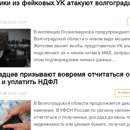
ки из фейковых УК атакуют волгоград
7.08.2026
12:04
В инспекции Госжилнадзора предупреждают
Волгоградской области о новом виде мошен
Жителям звонят якобы представители УК ил
подключают их к неким чатам в МАХ, запраш
этом подтверждение личных данных....
адцев призывают вовремя отчитаться о
 и уплатить НДФЛ
Комме
7.08.2026
12:02
В Волгоградской области продолжается де
кампания. В УФСН России по региону напомн
отчитаться о полученных доходах должны те
недвижимость или ценные бумаги, получил 