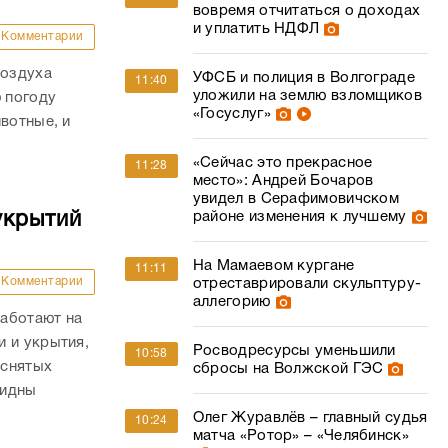
вовремя отчитаться о доходах
и уплатить НДФЛ
Комментарии
воздуха
УФСБ и полиция в Волгограде
11:40
уложили на землю взломщиков
ю погоду
«Госуслуг»
вотные, и
«Сейчас это прекрасное
11:28
место»: Андрей Бочаров
увидел в Серафимовичском
укрытий
районе изменения к лучшему
На Мамаевом кургане
11:11
Комментарии
отреставрировали скульптуру-
аллегорию
аботают на
 и укрытия,
Росводресурсы уменьшили
10:58
 снятых
сбросы на Волжской ГЭС
видны
Олег Журавлёв – главный судья
10:24
матча «Ротор» – «Челябинск»