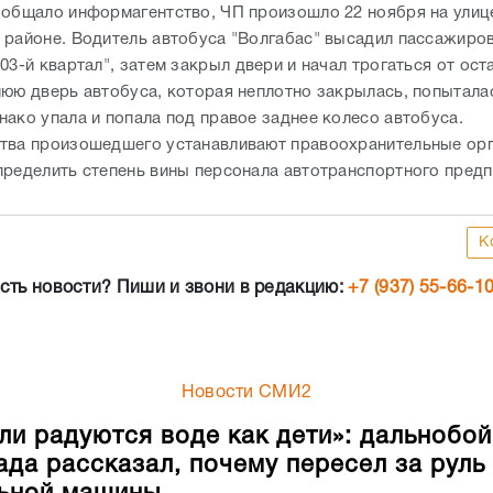
ообщало информагентство, ЧП произошло 22 ноября на ули
 районе. Водитель автобуса "Волгабас" высадил пассажиров
03-й квартал", затем закрыл двери и начал трогаться от ост
нюю дверь автобуса, которая неплотно закрылась, попытала
нако упала и попала под правое заднее колесо автобуса.
тва произошедшего устанавливают правоохранительные орг
пределить степень вины персонала автотранспортного предп
К
сть новости? Пиши и звони в редакцию:
+7 (937) 55-66-1
Новости СМИ2
ли радуются воде как дети»: дальнобо
ада рассказал, почему пересел за руль