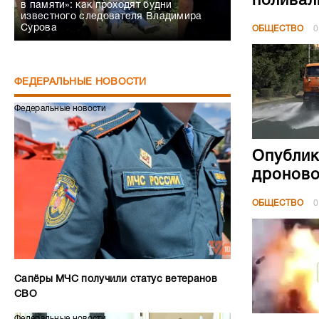
поливал
в памяти»: как проходят будни
известного следователя Владимира
Сурова
ОБЩЕСТВО
0
ФЕДЕРАЛЬНЫЕ НОВОСТИ
Федеральные новости
Опублик
дроново
ОБЩЕСТВО
0
Сапёры МЧС получили статус ветеранов
СВО
Федеральные новости