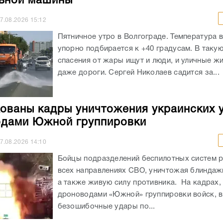
ьной машины
7.08.2026
15:12
Пятничное утро в Волгограде. Температура 
упорно подбирается к +40 градусам. В таку
спасения от жары ищут и люди, и уличные жи
даже дороги. Сергей Николаев садится за...
ованы кадры уничтожения украинских 
дами Южной группировки
7.08.2026
14:10
Бойцы подразделений беспилотных систем р
всех направлениях СВО, уничтожая блиндажи
а также живую силу противника. На кадрах,
дроноводами «Южной» группировки войск, 
безошибочные удары по...