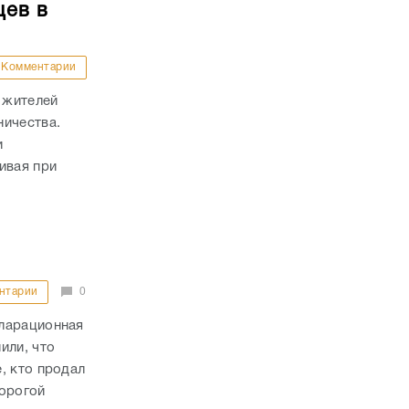
цев в
Комментарии
 жителей
ничества.
и
ивая при
нтарии
0
кларационная
или, что
, кто продал
дорогой