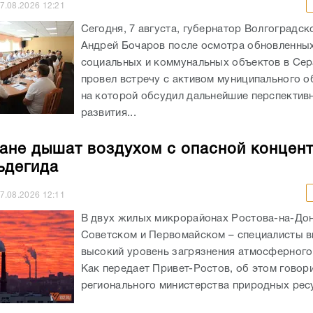
7.08.2026
12:21
Сегодня, 7 августа, губернатор Волгоградск
Андрей Бочаров после осмотра обновленны
социальных и коммунальных объектов в Се
провел встречу с активом муниципального о
на которой обсудил дальнейшие перспектив
развития...
ане дышат воздухом с опасной концен
ьдегида
7.08.2026
12:11
В двух жилых микрорайонах Ростова-на-Дон
Советском и Первомайском – специалисты 
высокий уровень загрязнения атмосферного
Как передает Привет-Ростов, об этом говори
регионального министерства природных ресу