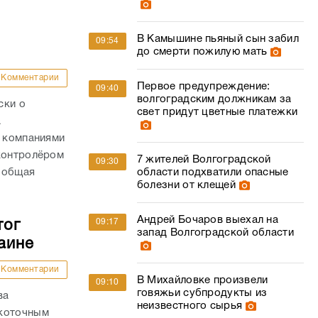
В Камышине пьяный сын забил
09:54
до смерти пожилую мать
Комментарии
Первое предупреждение:
09:40
волгоградским должникам за
ски о
свет придут цветные платежки
а
с компаниями
 контролёром
7 жителей Волгоградской
09:30
 общая
области подхватили опасные
болезни от клещей
Андрей Бочаров выехал на
09:17
тог
запад Волгоградской области
аине
Комментарии
В Михайловке произвели
09:10
говяжьи субпродукты из
ва
неизвестного сырья
окоточным