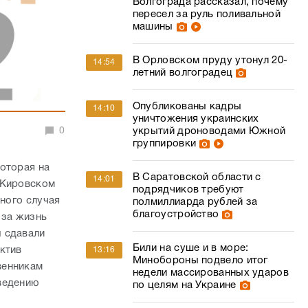
Волгограда рассказал, почему
пересел за руль поливальной
машины
В Орловском пруду утонул 20-
14:54
летний волгоградец
Опубликованы кадры
14:10
уничтожения украинских
0
укрытий дроноводами Южной
группировки
оторая на
В Саратовской области с
14:01
 Кировском
подрядчиков требуют
тного случая
полмиллиарда рублей за
благоустройство
 за жизнь
 сдавали
Били на суше и в море:
ктив
13:16
Минобороны подвело итог
венникам
недели массированных ударов
ведению
по целям на Украине