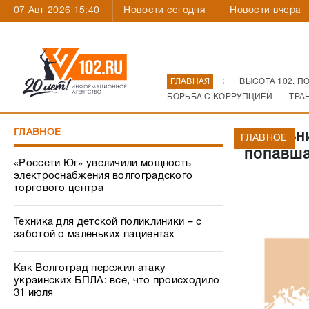
07 Авг 2026 15:40
Новости сегодня
Новости вчера
ГЛАВНАЯ
ВЫСОТА 102. П
БОРЬБА С КОРРУПЦИЕЙ
ТРА
ГЛАВНОЕ
В больн
ГЛАВНОЕ
попавша
«Россети Юг» увеличили мощность
электроснабжения волгоградского
торгового центра
Техника для детской поликлиники – с
заботой о маленьких пациентах
Как Волгоград пережил атаку
украинских БПЛА: все, что происходило
31 июля