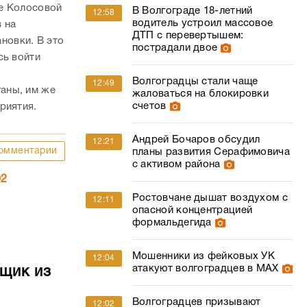
це Колосовой
В Волгограде 18-летний
12:58
водитель устроил массовое
 на
ДТП с перевертышем:
ановки. В это
пострадали двое
сь войти
Волгоградцы стали чаще
12:49
аны, им же
жаловаться на блокировки
счетов
риятия.
Андрей Бочаров обсудил
12:21
омментарии
планы развития Серафимовича
с активом района
02
Ростовчане дышат воздухом с
12:11
опасной концентрацией
формальдегида
Мошенники из фейковых УК
12:04
атакуют волгоградцев в МАХ
йщик из
Волгоградцев призывают
12:02