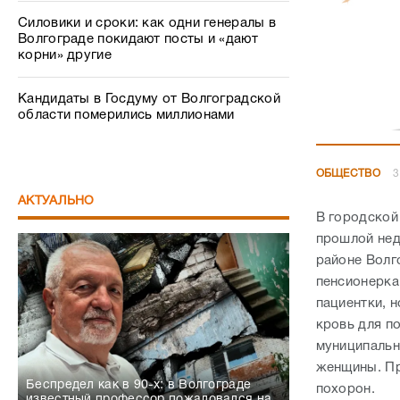
Силовики и сроки: как одни генералы в
Волгограде покидают посты и «дают
корни» другие
Кандидаты в Госдуму от Волгоградской
области померились миллионами
ОБЩЕСТВО
3
АКТУАЛЬНО
В городской
прошлой нед
районе Волго
пенсионерка
пациентки, 
кровь для п
муниципальн
женщины. Пр
Беспредел как в 90-х: в Волгограде
похорон.
известный профессор пожаловался на