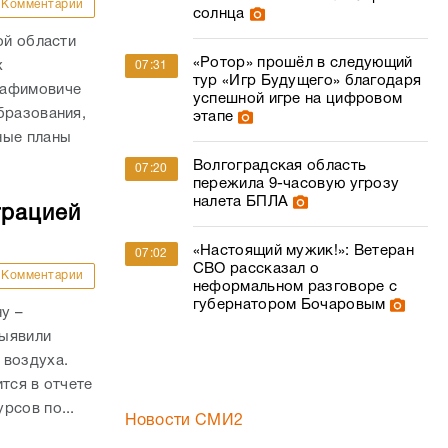
Комментарии
солнца
ой области
«Ротор» прошёл в следующий
х
07:31
тур «Игр Будущего» благодаря
рафимовиче
успешной игре на цифровом
бразования,
этапе
ные планы
Волгоградская область
07:20
пережила 9-часовую угрозу
налета БПЛА
трацией
«Настоящий мужик!»: Ветеран
07:02
СВО рассказал о
Комментарии
неформальном разговоре с
губернатором Бочаровым
у –
выявили
 воздуха.
тся в отчете
рсов по...
Новости СМИ2