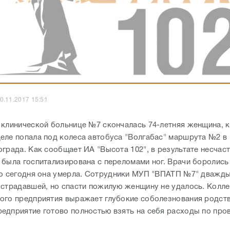
0.11.2017 15:51
 клинической больнице №7 скончалась 74-летняя женщина, к
еле попала под колеса автобуса "Волгабас" маршрута №2 в
града. Как сообщает ИА "Высота 102", в результате несчас
 была госпитализирована с переломами ног. Врачи боролись
но сегодня она умерла. Сотрудники МУП "ВПАТП №7" дважды
острадавшей, но спасти пожилую женщину не удалось. Колле
ого предприятия выражает глубокие соболезнования родст
едприятие готово полностью взять на себя расходы по про