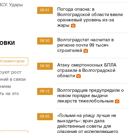
ВСУ. Удары
Погода опасна: в
09:01
Волгоградской области ввели
оранжевый уровень из-за
жары
Волгоградстат насчитал в
08:50
овки
регионе почти 99 тысяч
строителей
Комментарии
Атаку смертоносных БПЛА
08:30
отразили в Волгоградской
руют рост
области
ний в связи
ением
Волгоградцев предупредили о
08:12
ть на это
новом порядке выдачи
лекарств тяжелобольным
«Голыми на улицу лучше не
08:05
выходить»: врач дала
действенные советы для
спасения от испепеляющего