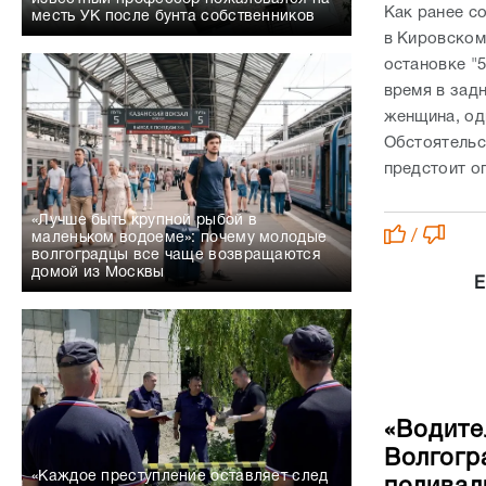
Как ранее с
месть УК после бунта собственников
в Кировском
остановке "5
время в зад
женщина, од
Обстоятельс
предстоит о
«Лучше быть крупной рыбой в
/
маленьком водоеме»: почему молодые
волгоградцы все чаще возвращаются
домой из Москвы
Е
«Водите
Волгогр
«Каждое преступление оставляет след