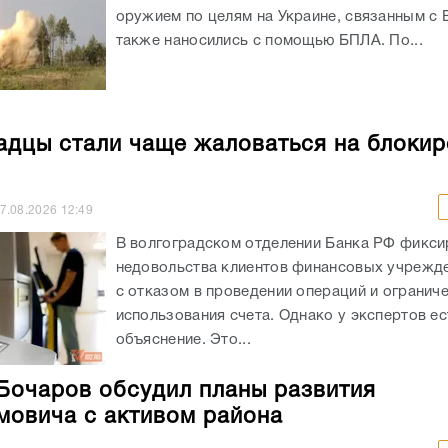
оружием по целям на Украине, связанным с 
также наносились с помощью БПЛА. По...
адцы стали чаще жаловаться на блокир
7.08.2026
12:49
В волгоградском отделении Банка РФ фикси
недовольства клиентов финансовых учрежде
с отказом в проведении операций и огранич
использования счета. Однако у экспертов ес
объяснение. Это...
Бочаров обсудил планы развития
овича с активом района