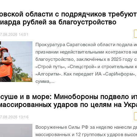
овской области с подрядчиков требуют
иарда рублей за благоустройство
7.08.2026
14:01
Прокуратура Саратовской области подала и
признании недействительными контрактов н
благоустройство, заключённых в 2025 году 
«Строй путь», «Спецстрой» и строительным
«Алгоритм». Как передает ИА «СарИнформ»,
сумма,...
 суше и в море: Минобороны подвело и
массированных ударов по целям на Укр
7.08.2026
13:16
Вооруженные Силы РФ за неделю нанесли д
массированных и 12 групповых ударов выс