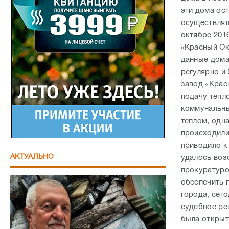
эти дома ос
осуществлял
октябре 201
«Красный Ок
данные дома
регулярно и
завод «Крас
подачу тепл
коммунальны
теплом, одн
происходили
приводило к
АКТУАЛЬНО
удалось воз
прокуратуро
обеспечить 
города, сег
судебное ре
была открыт