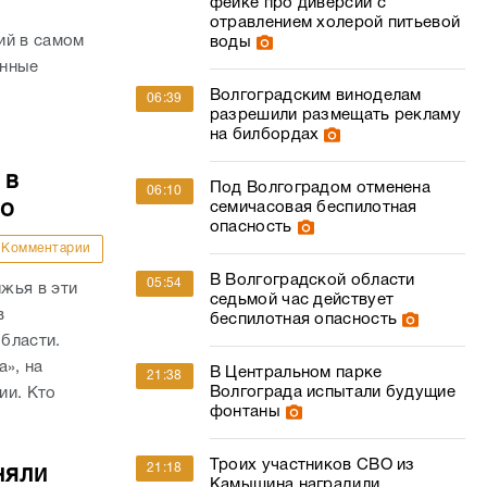
фейке про диверсии с
отравлением холерой питьевой
ий в самом
воды
енные
Волгоградским виноделам
06:39
разрешили размещать рекламу
на билбордах
 в
Под Волгоградом отменена
06:10
то
семичасовая беспилотная
опасность
Комментарии
В Волгоградской области
05:54
жья в эти
седьмой час действует
в
беспилотная опасность
бласти.
а», на
В Центральном парке
21:38
Волгограда испытали будущие
ии. Кто
фонтаны
Троих участников СВО из
21:18
няли
Камышина наградили