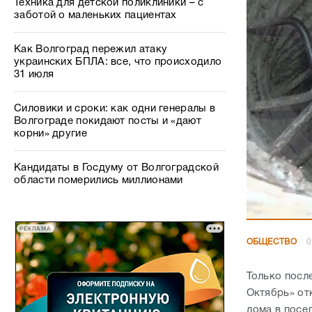
Техника для детской поликлиники – с
заботой о маленьких пациентах
Как Волгоград пережил атаку
украинских БПЛА: все, что происходило
31 июля
Силовики и сроки: как одни генералы в
Волгограде покидают посты и «дают
корни» другие
Кандидаты в Госдуму от Волгоградской
области померились миллионами
РЕКЛАМА
ОБЩЕСТВО
0
Только посл
Октябрь» от
дома в посе