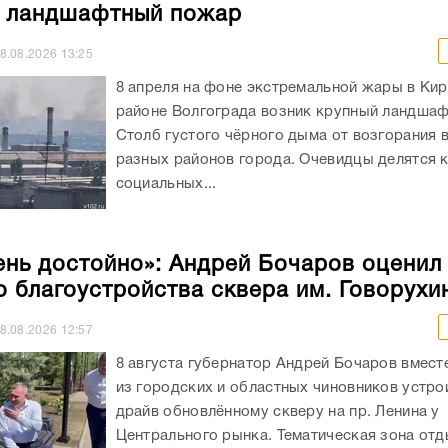
 ландшафтный пожар
8.08.2026
13:25
8 апреля на фоне экстремальной жары в Ки
районе Волгограда возник крупный ландша
Столб густого чёрного дыма от возгорания 
разных районов города. Очевидцы делятся 
социальных...
ень достойно»: Андрей Бочаров оценил
о благоустройства сквера им. Говорухи
8.08.2026
12:57
8 августа губернатор Андрей Бочаров вмест
из городских и областных чиновников устрои
драйв обновлённому скверу на пр. Ленина у
Центрального рынка. Тематическая зона от