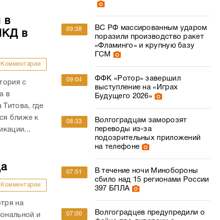
 в
ВС РФ массированным ударом
09:38
МКД в
поразили производство ракет
«Фламинго» и крупную базу
ГСМ
Комментарии
ФФК «Ротор» завершил
09:04
тория с
выступление на «Играх
а в
Будущего 2026»
 Титова, где
ся ближе к
Волгоградцам заморозят
08:33
переводы из-за
кации...
подозрительных приложений
на телефоне
да
В течение ночи Минобороны
07:51
сбило над 15 регионами России
Комментарии
397 БПЛА
отря на
Волгоградцев предупредили о
07:00
иональной и