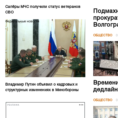
Сапёры МЧС получили статус ветеранов
Подмахн
СВО
прокура
Федеральные новости
Волгогр
ОБЩЕСТВО
0
Времени
Владимир Путин объявил о кадровых и
дедлайн
структурных изменениях в Минобороны
ОБЩЕСТВО
0
РЕКЛАМА