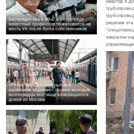
квартир в д
трубопровод
трубопровод
Беспредел как в 90-х: в Волгограде
решения эта
известный профессор пожаловался на
месть УК после бунта собственников
"спецоперац
закрытии за
управляющие
«Лучше быть крупной рыбой в
маленьком водоеме»: почему молодые
волгоградцы все чаще возвращаются
домой из Москвы