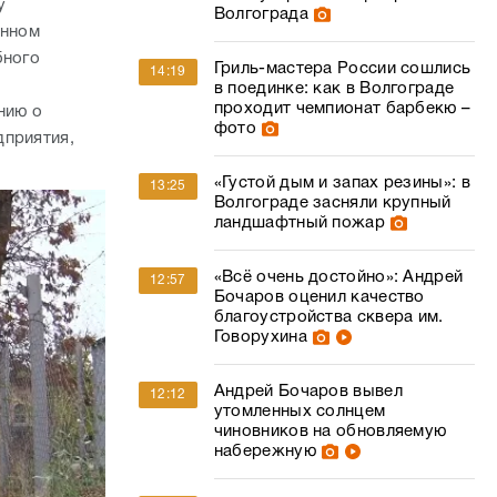
у
Волгограда
анном
бного
Гриль-мастера России сошлись
14:19
в поединке: как в Волгограде
проходит чемпионат барбекю –
нию о
фото
дприятия,
«Густой дым и запах резины»: в
13:25
Волгограде засняли крупный
ландшафтный пожар
«Всё очень достойно»: Андрей
12:57
Бочаров оценил качество
благоустройства сквера им.
Говорухина
Андрей Бочаров вывел
12:12
утомленных солнцем
чиновников на обновляемую
набережную