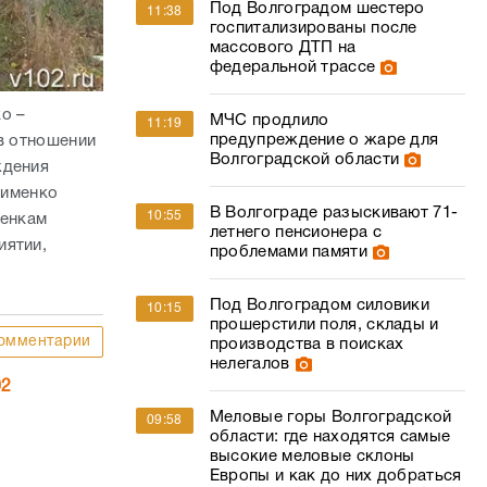
Под Волгоградом шестеро
11:38
госпитализированы после
массового ДТП на
федеральной трассе
о –
МЧС продлило
11:19
предупреждение о жаре для
 в отношении
Волгоградской области
ждения
сименко
В Волгограде разыскивают 71-
10:55
ценкам
летнего пенсионера с
иятии,
проблемами памяти
Под Волгоградом силовики
10:15
прошерстили поля, склады и
омментарии
производства в поисках
нелегалов
02
Меловые горы Волгоградской
09:58
области: где находятся самые
высокие меловые склоны
Европы и как до них добраться