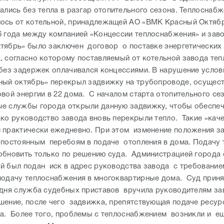
тались без тепла в разгар отопительного сезона. Теплоснаб
ось от котельной, принадлежащей АО «ВМК Красный Октяб
6 года между компанией «Концессии теплоснабжения» и зав
тябрь» было заключен договор о поставке энергетических
, согласно которому поставляемый от котельной завода теп
 без задержек оплачивался концессиями. В нарушение услов
ный октябрь» перекрыл задвижку на трубопроводе, осуще
овой энергии в 22 дома. С началом старта отопительного се
е службы города открыли данную задвижку, чтобы обеспе
ако руководство завода вновь перекрыли тепло. Такие «кач
 практически ежедневно. При этом изменение положения з
 постоянным перебоям в подаче отопления в дома. Подачу 
обновить только по решению суда. Администрацией города 
й был подан иск в адрес руководства завода с требование
подачу теплоснабжения в многоквартирные дома. Суд приня
одня служба судебных приставов вручила руководителям за
шение, после чего задвижка, препятствующая подаче ресурс
а. Более того, проблемы с теплоснабжением возникли и ещ