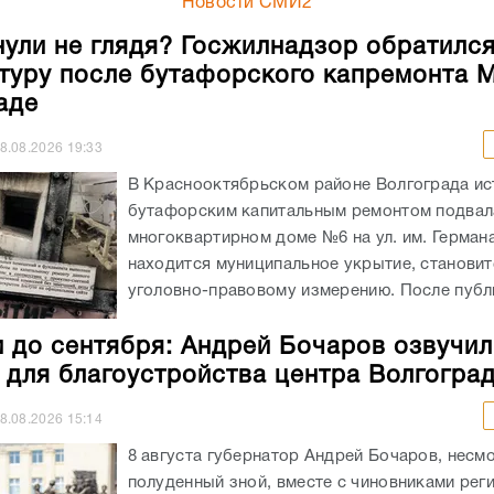
Новости СМИ2
ули не глядя? Госжилнадзор обратился
туру после бутафорского капремонта 
аде
8.08.2026
19:33
В Краснооктябрьском районе Волгограда ис
бутафорским капитальным ремонтом подвал
многоквартирном доме №6 на ул. им. Германа
находится муниципальное укрытие, становит
уголовно-правовому измерению. После публи
 до сентября: Андрей Бочаров озвучил
 для благоустройства центра Волгогра
8.08.2026
15:14
8 августа губернатор Андрей Бочаров, несм
полуденный зной, вместе с чиновниками рег