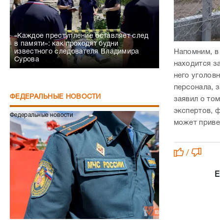
«Каждое преступление оставляет след
в памяти»: как проходят будни
Напомним, в
известного следователя Владимира
Сурова
находится з
него уголов
персонала, з
ФЕДЕРАЛЬНЫЕ НОВОСТИ
заявил о то
экспертов, 
Федеральные новости
может приве
/
Е