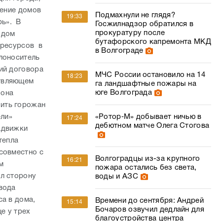
жение домов
Подмахнули не глядя?
19:33
рь». В
Госжилнадзор обратился в
прокуратуру после
одом
бутафорского капремонта МКД
 ресурсов в
в Волгограде
лоноситель
ий договора
МЧС России остановило на 14
18:23
ствляющем
га ландшафтные пожары на
юге Волгограда
зона
чить горожан
ели»
«Ротор‑М» добывает ничью в
17:24
дебютном матче Олега Стогова
адвижки
тепла
совместно с
Волгоградцы из-за крупного
16:21
м
пожара остались без света,
л сторону
воды и АЗС
вода
а в дома,
Времени до сентября: Андрей
15:14
Бочаров озвучил дедлайн для
е у трех
благоустройства центра