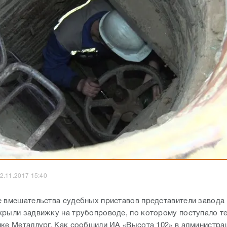
2.11.2017 15:40
е вмешательства судебных приставов представители завода
крыли задвижку на трубопроводе, по которому поступало те
лке Металлург. Как сообщили ИА «Высота 102» в администра