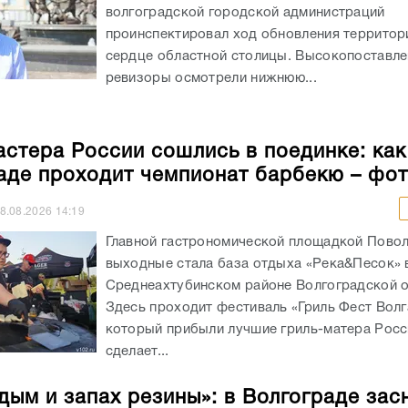
волгоградской городской администраций
проинспектировал ход обновления территор
сердце областной столицы. Высокопоставл
ревизоры осмотрели нижнюю...
астера России сошлись в поединке: как
аде проходит чемпионат барбекю – фо
8.08.2026
14:19
Главной гастрономической площадкой Повол
выходные стала база отдыха «Река&Песок» 
Среднеахтубинском районе Волгоградской о
Здесь проходит фестиваль «Гриль Фест Волг
который прибыли лучшие гриль-матера Росс
сделает...
 дым и запах резины»: в Волгограде зас