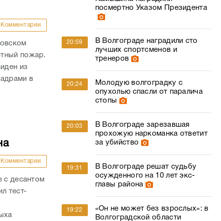
посмертно Указом Президента
Комментарии
В Волгограде наградили сто
20:59
ровском
лучших спортсменов и
фтный пожар.
тренеров
виден из
кадрами в
Молодую волгоградку с
20:24
опухолью спасли от паралича
стопы
В Волгограде зарезавшая
20:03
прохожую наркоманка ответит
на
за убийство
Комментарии
В Волгограде решат судьбу
19:31
осужденного на 10 лет экс-
е с десантом
главы района
л тест-
«Он не может без взрослых»: в
19:22
дыха
Волгоградской области