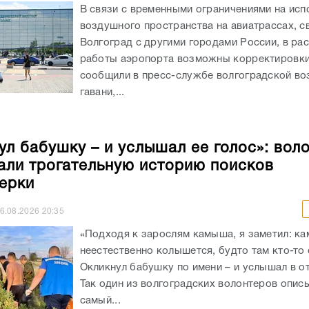
В связи с временными ограничениями на исп
воздушного пространства на авиатрассах, 
Волгоград с другими городами России, в ра
работы аэропорта возможны корректировки
сообщили в пресс-службе волгоградской в
гавани,...
ул бабушку – и услышал ее голос»: вол
али трогательную историю поисков
ерки
6.08.2026
20:35
«Подходя к зарослям камыша, я заметил: к
неестественно колышется, будто там кто-то 
Окликнул бабушку по имени – и услышал в от
Так один из волгоградских волонтеров опис
самый...