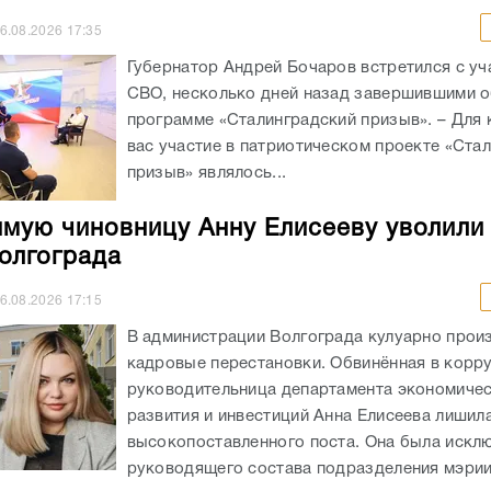
6.08.2026
17:35
Губернатор Андрей Бочаров встретился с уч
СВО, несколько дней назад завершившими о
программе «Сталинградский призыв». – Для 
вас участие в патриотическом проекте «Ста
призыв» являлось...
мую чиновницу Анну Елисееву уволили
олгограда
6.08.2026
17:15
В администрации Волгограда кулуарно прои
кадровые перестановки. Обвинённая в корр
руководительница департамента экономиче
развития и инвестиций Анна Елисеева лишил
высокопоставленного поста. Она была искл
руководящего состава подразделения мэрии