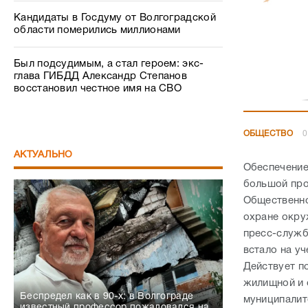
Кандидаты в Госдуму от Волгоградской
области померились миллионами
Был подсудимым, а стал героем: экс-
глава ГИБДД Александр Степанов
восстановил честное имя на СВО
ОБЩЕСТВО
0
АКТУАЛЬНО
Обеспечение
большой про
Общественно
охране окру
пресс-служб
встало на уч
Действует п
жилищной и 
Беспредел как в 90-х: в Волгограде
муниципалит
известный профессор пожаловался на