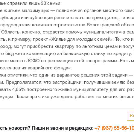
лье справили лишь 33 семьи.
е жильем малоимущих — полномочия органов местного сам
 субсидии или субвенции рассчитывать не приходится, - заяв
 председателя комитета строительства Волгоградской облас
 Область, конечно, старается помочь муниципалитетам в ра
ть, к примеру, проект «Жилье для молодых семей». Те, кто 
оход, могут приобрести квартиру по льготным ценам и полу
го бюджета компенсацию за банковскую ставку по кредиту. 
рвое место в ЮФО по реализации этой госпрограммы. Есть
еселенцев из аварийного фонда».
ки отметили, что один из вариантов решения этой задачи —
и. Предполагается, что застройщики, получившие землю без
авать 4,65% построенного жилья муниципалитету для его ра
мущих. Такая практика уже давно работает во многих регио
К
сть новости? Пиши и звони в редакцию:
+7 (937) 55-66-1