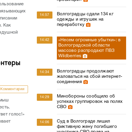
ользование
связывающих
Волгоградцы сдали 134 кг
14:57
списании
одежды и игрушек на
переработку
. Как
оздушной
«Несем огромные убытки»: в
14:42
Волгоградской области
массово распродают ПВЗ
Wildberries
онтеры
Волгоградцы продолжают
14:34
жаловаться на сбой интернет-
соединения
Комментарии
Минобороны сообщило об
14:29
амыш
успехах группировок на полях
СВО
есть.
вет голос!»
ывает
Суд в Волгограде лишил
14:06
фиктивную жену погибшего