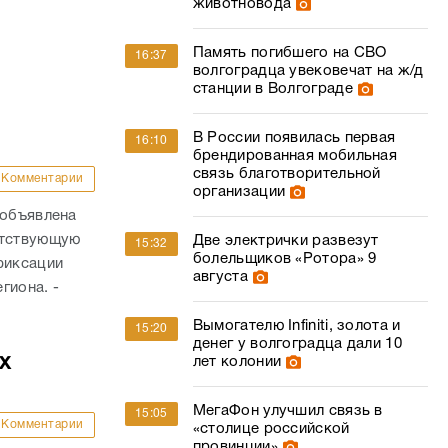
животновода
Память погибшего на СВО
16:37
волгоградца увековечат на ж/д
станции в Волгограде
В России появилась первая
16:10
брендированная мобильная
связь благотворительной
Комментарии
организации
 объявлена
етствующую
Две электрички развезут
15:32
болельщиков «Ротора» 9
фиксации
августа
гиона. -
Вымогателю Infiniti, золота и
15:20
денег у волгоградца дали 10
х
лет колонии
МегаФон улучшил связь в
15:05
Комментарии
«столице российской
провинции»