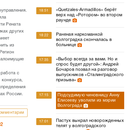
«Quetzales‑Armadillos» берёт
оуправления.
18:51
верх над «Ротором» во втором
ила
раунде
ти Рената
мках других
Раненая наркоманкой
18:22
имеет
волгоградка скончалась в
больнице
чить из
Регион
 малоимущие
«Выбор всегда за вами. Но и
17:35
спрос будет другой»: Андрей
Бочаров позвал на разговор
 работа с
выпускников «Сталинградского
 конкурса,
призыва»
спределения
нах России.
Подсудимую чиновницу Анну
17:15
Елисееву уволили из мэрии
Волгограда
омментарии
Пастух выкрал новорожденных
17:01
02
телят у волгоградского