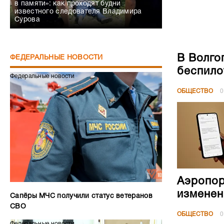
в памяти»: как проходят будни
известного следователя Владимира
Сурова
В Волго
ФЕДЕРАЛЬНЫЕ НОВОСТИ
беспило
Федеральные новости
ОБЩЕСТВО
0
Аэропор
изменен
Сапёры МЧС получили статус ветеранов
СВО
ОБЩЕСТВО
0
Федеральные новости