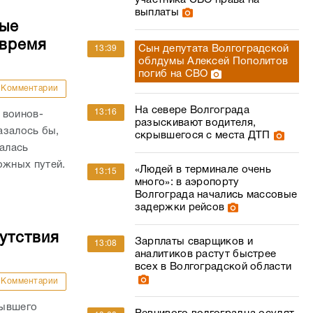
участника СВО права на
выплаты
ные
 время
Сын депутата Волгоградской
13:39
облдумы Алексей Пополитов
погиб на СВО
Комментарии
На севере Волгограда
13:16
 воинов-
разыскивают водителя,
азалось бы,
скрывшегося с места ДТП
валась
жных путей.
«Людей в терминале очень
13:15
много»: в аэропорту
Волгограда начались массовые
задержки рейсов
утствия
Зарплаты сварщиков и
13:08
аналитиков растут быстрее
всех в Волгоградской области
Комментарии
бывшего