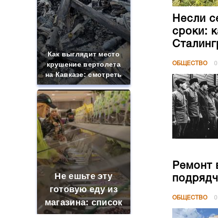
Несли с
сроки: 
Сталинг
Как выглядит место
крушение вертолета
ОБЩЕСТВО
0
на Кавказе: смотреть
Ремонт 
Не ешьте эту
подрядч
готовую еду из
ОБЩЕСТВО
0
магазина: список