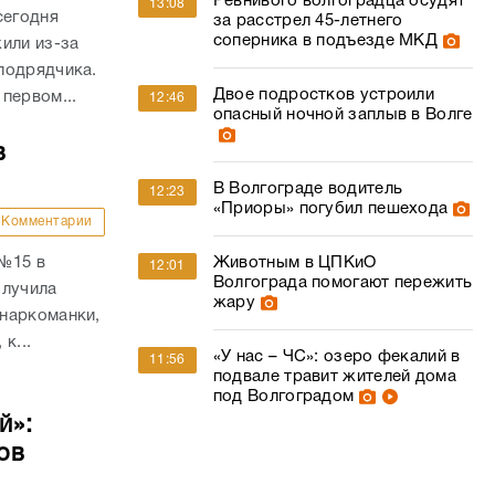
Ревнивого волгоградца осудят
13:08
сегодня
за расстрел 45-летнего
соперника в подъезде МКД
или из-за
подрядчика.
Двое подростков устроили
первом...
12:46
опасный ночной заплыв в Волге
в
В Волгограде водитель
12:23
«Приоры» погубил пешехода
Комментарии
 №15 в
Животным в ЦПКиО
12:01
Волгограда помогают пережить
олучила
жару
наркоманки,
к...
«У нас – ЧС»: озеро фекалий в
11:56
подвале травит жителей дома
под Волгоградом
й»:
ов