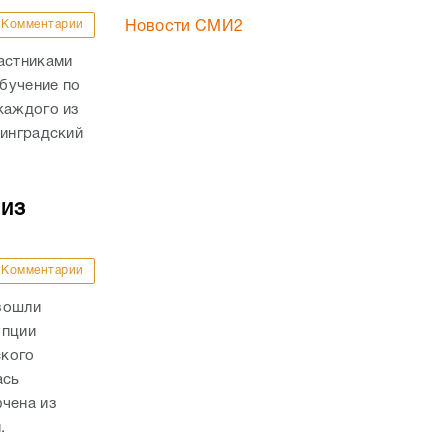
Комментарии
Новости СМИ2
астниками
бучение по
каждого из
линградский
 из
Комментарии
зошли
упции
ского
ась
ючена из
.