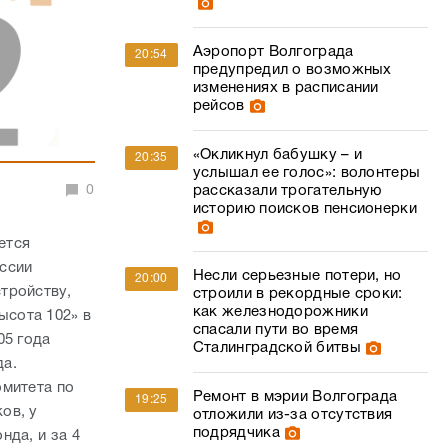
Аэропорт Волгограда
20:54
предупредил о возможных
изменениях в расписании
рейсов
«Окликнул бабушку – и
20:35
услышал ее голос»: волонтеры
0
рассказали трогательную
историю поисков пенсионерки
ется
ссии
Несли серьезные потери, но
20:00
тройству,
строили в рекордные сроки:
как железнодорожники
сота 102» в
спасали пути во время
05 года
Сталинградской битвы
да.
омитета по
Ремонт в мэрии Волгограда
19:25
ов, у
отложили из-за отсутствия
подрядчика
нда, и за 4