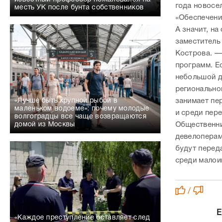
года новосе
месть УК после бунта собственников
«Обеспечени
А значит, на
заместитель
Кострова. —
программ. Ес
небольшой д
регионально
занимает пе
«Лучше быть крупной рыбой в
маленьком водоеме»: почему молодые
и среди пер
волгоградцы все чаще возвращаются
Общественни
домой из Москвы
девелоперам
будут перед
среди малои
/
Е
«Каждое преступление оставляет след