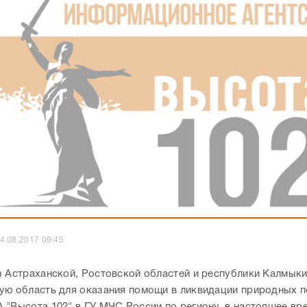
4.08.2017 09:45
з Астраханской, Ростовской областей и республики Калмыки
ую область для оказания помощи в ликвидации природных 
 "Высота 102" в ГУ МЧС России по региону, в настоящее вр