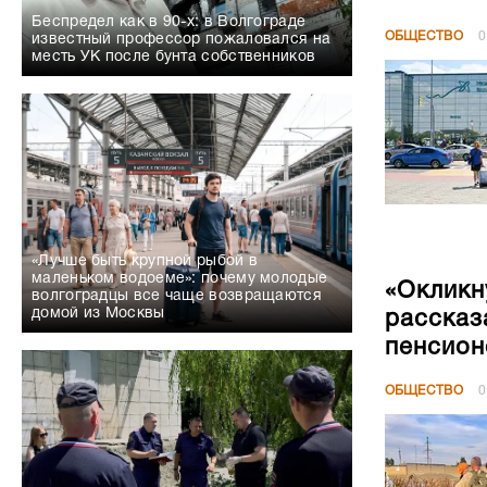
Беспредел как в 90-х: в Волгограде
ОБЩЕСТВО
0
известный профессор пожаловался на
месть УК после бунта собственников
«Лучше быть крупной рыбой в
маленьком водоеме»: почему молодые
«Окликн
волгоградцы все чаще возвращаются
домой из Москвы
рассказ
пенсион
ОБЩЕСТВО
0