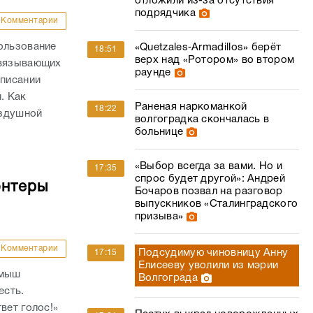
отложили из-за отсутствия
подрядчика
Комментарии
ользование
«Quetzales‑Armadillos» берёт
18:51
верх над «Ротором» во втором
связывающих
раунде
списании
. Как
Раненая наркоманкой
18:22
оздушной
волгоградка скончалась в
больнице
«Выбор всегда за вами. Но и
17:35
спрос будет другой»: Андрей
онтеры
Бочаров позвал на разговор
выпускников «Сталинградского
призыва»
Комментарии
Подсудимую чиновницу Анну
17:15
Елисееву уволили из мэрии
амыш
Волгограда
есть.
вет голос!»