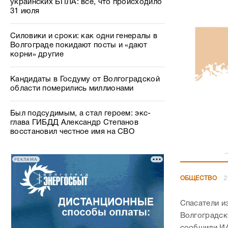
украинских БПЛА: все, что происходило
31 июля
Силовики и сроки: как одни генералы в
Волгограде покидают посты и «дают
корни» другие
Кандидаты в Госдуму от Волгоградской
области померились миллионами
Был подсудимым, а стал героем: экс-
глава ГИБДД Александр Степанов
восстановил честное имя на СВО
РЕКЛАМА
ОБЩЕСТВО
2
Спасатели и
Волгоградск
сообщили ИА