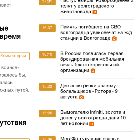
Пастух выкрал новорожденных
17:01
ывает
телят у волгоградского
животновода
Память погибшего на СВО
ные
16:37
волгоградца увековечат на ж/д
 время
станции в Волгограде
В России появилась первая
16:10
Комментарии
брендированная мобильная
связь благотворительной
 воинов-
организации
азалось бы,
валась
Две электрички развезут
15:32
жных путей.
болельщиков «Ротора» 9
августа
Вымогателю Infiniti, золота и
15:20
денег у волгоградца дали 10
утствия
лет колонии
МегаФон улучшил связь в
15:05