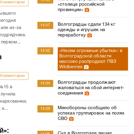
Комментарии
«столице российской
провинции»
бывшего
сегодня
Волгоградцы сдали 134 кг
14:57
или из-за
одежды и игрушек на
подрядчика.
переработку
первом...
«Несем огромные убытки»: в
14:42
Волгоградской области
в
массово распродают ПВЗ
Wildberries
Комментарии
Волгоградцы продолжают
14:34
 №15 в
жаловаться на сбой интернет-
соединения
олучила
наркоманки,
Минобороны сообщило об
к...
14:29
успехах группировок на полях
СВО
й»:
Суд в Волгограде лишил