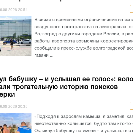
6.08.2026
20:54
В связи с временными ограничениями на исп
воздушного пространства на авиатрассах, 
Волгоград с другими городами России, в ра
работы аэропорта возможны корректировки
сообщили в пресс-службе волгоградской в
гавани,...
ул бабушку – и услышал ее голос»: вол
али трогательную историю поисков
ерки
6.08.2026
20:35
«Подходя к зарослям камыша, я заметил: к
неестественно колышется, будто там кто-то 
Окликнул бабушку по имени – и услышал в от