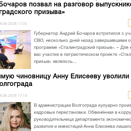
Бочаров позвал на разговор выпускник
градского призыва»
6.08.2026
17:35
Губернатор Андрей Бочаров встретился с уч
СВО, несколько дней назад завершившими о
программе «Сталинградский призыв». – Для 
вас участие в патриотическом проекте «Ста
призыв» являлось...
мую чиновницу Анну Елисееву уволили
олгограда
6.08.2026
17:15
В администрации Волгограда кулуарно прои
кадровые перестановки. Обвинённая в корр
руководительница департамента экономиче
развития и инвестиций Анна Елисеева лишил