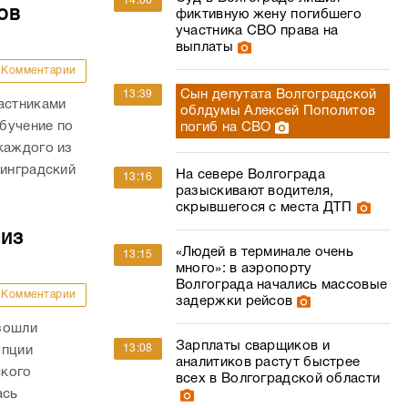
14:06
ов
фиктивную жену погибшего
участника СВО права на
выплаты
Комментарии
Сын депутата Волгоградской
13:39
астниками
облдумы Алексей Пополитов
бучение по
погиб на СВО
каждого из
линградский
На севере Волгограда
13:16
разыскивают водителя,
скрывшегося с места ДТП
 из
«Людей в терминале очень
13:15
много»: в аэропорту
Волгограда начались массовые
Комментарии
задержки рейсов
зошли
Зарплаты сварщиков и
13:08
упции
аналитиков растут быстрее
ского
всех в Волгоградской области
ась