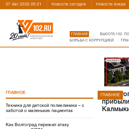
07 Авг 2026 05:21
Новости сегодня
Новости вчера
ГЛАВНАЯ
ВЫСОТА 102. П
БОРЬБА С КОРРУПЦИЕЙ
ТРА
РЕКЛАМА
ГЛАВНОЕ
В Волго
ГЛАВНОЕ
прибыли
Техника для детской поликлиники – с
Калмык
заботой о маленьких пациентах
Как Волгоград пережил атаку