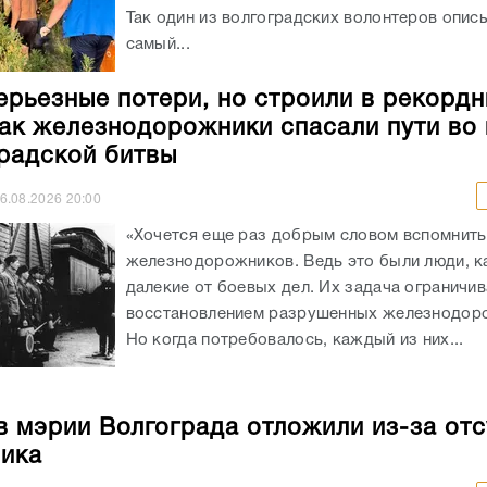
Так один из волгоградских волонтеров опис
самый...
ерьезные потери, но строили в рекорд
как железнодорожники спасали пути во
радской битвы
6.08.2026
20:00
«Хочется еще раз добрым словом вспомнить
железнодорожников. Ведь это были люди, к
далекие от боевых дел. Их задача ограничи
восстановлением разрушенных железнодоро
Но когда потребовалось, каждый из них...
в мэрии Волгограда отложили из-за отс
ика