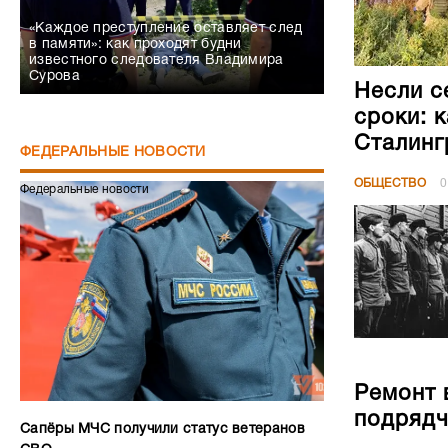
«Каждое преступление оставляет след
в памяти»: как проходят будни
известного следователя Владимира
Сурова
Несли с
сроки: 
Сталинг
ФЕДЕРАЛЬНЫЕ НОВОСТИ
ОБЩЕСТВО
0
Федеральные новости
Ремонт 
подрядч
Сапёры МЧС получили статус ветеранов