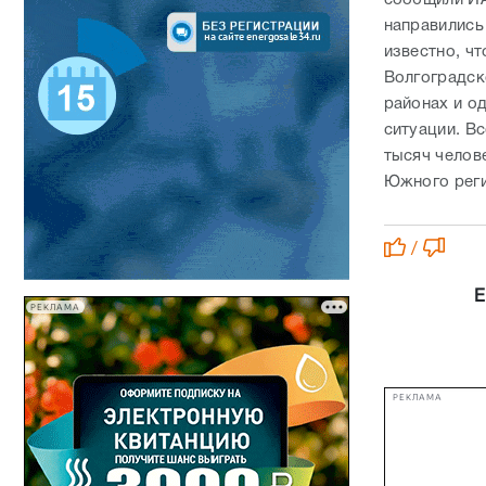
направились 
известно, ч
Волгоградск
районах и о
ситуации. В
тысяч челов
Южного рег
/
Е
РЕКЛАМА
РЕКЛАМА