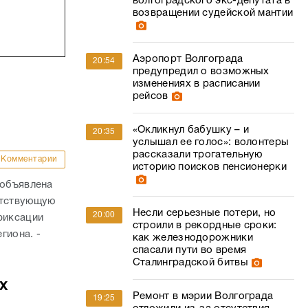
волгоградского экс-депутата в
возвращении судейской мантии
Аэропорт Волгограда
20:54
предупредил о возможных
изменениях в расписании
рейсов
«Окликнул бабушку – и
20:35
услышал ее голос»: волонтеры
рассказали трогательную
Комментарии
историю поисков пенсионерки
 объявлена
етствующую
Несли серьезные потери, но
20:00
фиксации
строили в рекордные сроки:
гиона. -
как железнодорожники
спасали пути во время
Сталинградской битвы
х
Ремонт в мэрии Волгограда
19:25