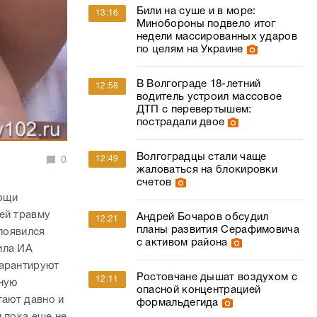
Били на суше и в море:
13:16
Минобороны подвело итог
недели массированных ударов
по целям на Украине
В Волгограде 18-летний
12:58
водитель устроил массовое
ДТП с перевертышем:
пострадали двое
Волгоградцы стали чаще
12:49
0
жаловаться на блокировки
счетов
ощи
ей травму
Андрей Бочаров обсудил
12:21
планы развития Серафимовича
 появился
с активом района
ила ИА
гарантируют
Ростовчане дышат воздухом с
12:11
ьную
опасной концентрацией
тают давно и
формальдегида