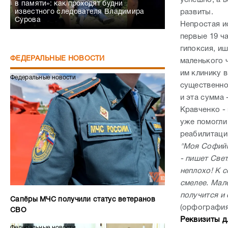
успешно, а 
в памяти»: как проходят будни
известного следователя Владимира
развиты.
Сурова
Непростая и
первые 19 ч
гипоксия, иш
ФЕДЕРАЛЬНЫЕ НОВОСТИ
маленького 
им клинику 
Федеральные новости
существенно
и эта сумма 
Кравченко -
уже помогли
реабилитац
"Моя Софийк
- пишет Свет
неплохо! К с
смелее. Мале
получится и
Сапёры МЧС получили статус ветеранов
(орфография
СВО
Реквизиты д
Федеральные новости