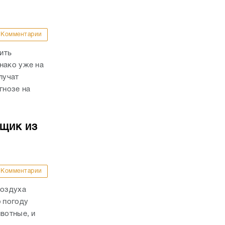
Комментарии
ить
нако уже на
лучат
гнозе на
йщик из
Комментарии
воздуха
ю погоду
вотные, и