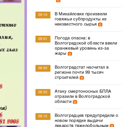
В Михайловке произвели
09:10
говяжьи субпродукты из
неизвестного сырья
Погода опасна: в
09:01
Волгоградской области ввели
оранжевый уровень из-за
жары
Волгоградстат насчитал в
08:50
регионе почти 99 тысяч
строителей
Атаку смертоносных БПЛА
08:30
отразили в Волгоградской
области
Волгоградцев предупредили о
08:12
новом порядке выдачи
лекарств тяжелобольным