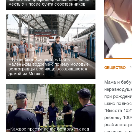
месть УК после бунта собственников
«Лучше быть крупной рыбой в
маленьком водоеме»: почему молодые
ОБЩЕСТВО
2
волгоградцы все чаще возвращаются
домой из Москвы
Мама и бабу
неравнодушн
при рождении
шанс полнос
"Высота 102
ребенку 100
реабилитаци
«Каждое преступление оставляет след