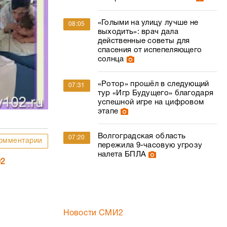
«Голыми на улицу лучше не
08:05
выходить»: врач дала
действенные советы для
спасения от испепеляющего
солнца
«Ротор» прошёл в следующий
07:31
тур «Игр Будущего» благодаря
успешной игре на цифровом
этапе
Волгоградская область
07:20
омментарии
пережила 9-часовую угрозу
налета БПЛА
02
Новости СМИ2