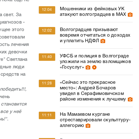
 пока еще не
Мошенники из фейковых УК
12:04
атакуют волгоградцев в МАХ
 свет. За
иагнозов -
Волгоградцев призывают
дущее этого
12:02
вовремя отчитаться о доходах
советовали
и уплатить НДФЛ
ость лечения
ких девочки
УФСБ и полиция в Волгограде
11:40
те" Светлана
уложили на землю взломщиков
рдные люди
«Госуслуг»
 средств на
«Сейчас это прекрасное
11:28
место»: Андрей Бочаров
обедить!!!,
увидел в Серафимовичском
очень
районе изменения к лучшему
 становится
все у неё
На Мамаевом кургане
11:11
ь!"
.
отреставрировали скульптуру-
аллегорию