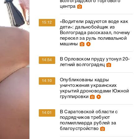
волгоградского торгового
центра
«Водители радуются воде как
15:12
дети»: дальнобойщик из
Волгограда рассказал, почему
пересел за руль поливальной
машины
В Орловском пруду утонул 20-
14:54
летний волгоградец
Опубликованы кадры
14:10
уничтожения украинских
укрытий дроноводами Южной
группировки
В Саратовской области с
14:01
подрядчиков требуют
полмиллиарда рублей за
благоустройство