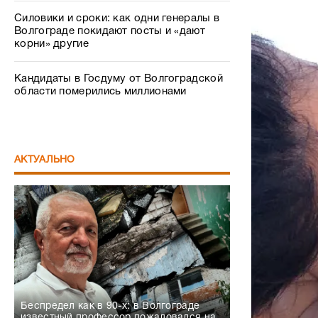
Силовики и сроки: как одни генералы в
Волгограде покидают посты и «дают
корни» другие
Кандидаты в Госдуму от Волгоградской
области померились миллионами
АКТУАЛЬНО
Беспредел как в 90-х: в Волгограде
известный профессор пожаловался на