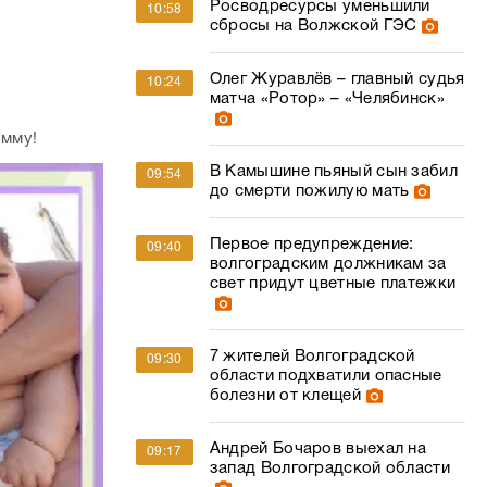
Росводресурсы уменьшили
10:58
сбросы на Волжской ГЭС
Олег Журавлёв – главный судья
10:24
матча «Ротор» – «Челябинск»
умму!
В Камышине пьяный сын забил
09:54
до смерти пожилую мать
Первое предупреждение:
09:40
волгоградским должникам за
свет придут цветные платежки
7 жителей Волгоградской
09:30
области подхватили опасные
болезни от клещей
Андрей Бочаров выехал на
09:17
запад Волгоградской области