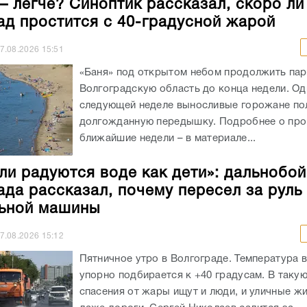
– легче? Синоптик рассказал, скоро ли
ад простится с 40-градусной жарой
7.08.2026
15:51
«Баня» под открытом небом продолжить пар
Волгоградскую область до конца недели. Од
следующей неделе выносливые горожане по
долгожданную передышку. Подробнее о про
ближайшие недели – в материале...
ли радуются воде как дети»: дальнобо
ада рассказал, почему пересел за руль
ьной машины
7.08.2026
15:12
Пятничное утро в Волгограде. Температура 
упорно подбирается к +40 градусам. В таку
спасения от жары ищут и люди, и уличные жи