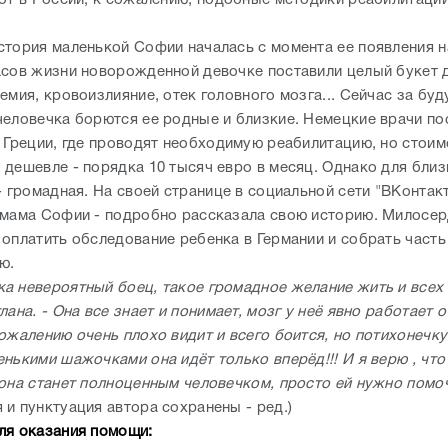
вот в России, к сожалению, подобные методики реабилитации
стория маленькой Софии началась с момента ее появления на
асов жизни новорожденной девочке поставили целый букет д
емия, кровоизлияние, отек головного мозга... Сейчас за бу
человечка борются ее родные и близкие. Немецкие врачи по
в Греции, где проводят необходимую реабилитацию, но стоим
 дешевле - порядка 10 тысяч евро в месяц. Однако для близ
- громадная. На своей странице в социальной сети "ВКонтак
 мама Софии - подробно рассказала свою историю. Милосе
 оплатить обследование ребенка в Германии и собрать часть
ию.
а невероятный боец, такое громадное желание жить и всех п
лана. - Она все знает и понимает, мозг у неё явно работает 
ожалению очень плохо видит и всего боится, но потихонечку
нькими шажочками она идёт только вперёд!!! И я верю , что 
 она станет полноценным человечком, просто ей нужно помоч
 и пунктуация автора сохранены - ред.)
ля оказания помощи: