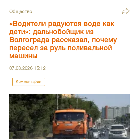
Общество
«Водители радуются воде как
дети»: дальнобойщик из
Волгограда рассказал, почему
пересел за руль поливальной
машины
07.08.2026
15:12
Комментарии