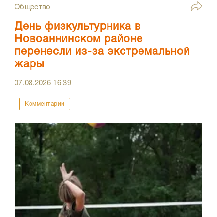
Общество
День физкультурника в
Новоаннинском районе
перенесли из-за экстремальной
жары
07.08.2026
16:39
Комментарии