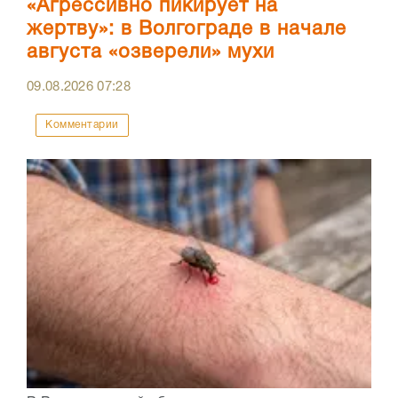
«Агрессивно пикирует на
жертву»: в Волгограде в начале
августа «озверели» мухи
09.08.2026
07:28
Комментарии