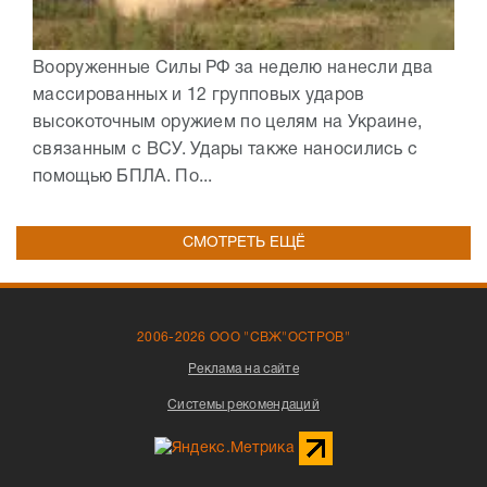
Вооруженные Силы РФ за неделю нанесли два
массированных и 12 групповых ударов
высокоточным оружием по целям на Украине,
связанным с ВСУ. Удары также наносились с
помощью БПЛА. По...
СМОТРЕТЬ ЕЩЁ
2006-2026 ООО "СВЖ"ОСТРОВ"
Реклама на сайте
Системы рекомендаций