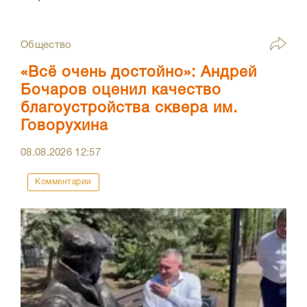
Общество
«Всё очень достойно»: Андрей
Бочаров оценил качество
благоустройства сквера им.
Говорухина
08.08.2026
12:57
Комментарии