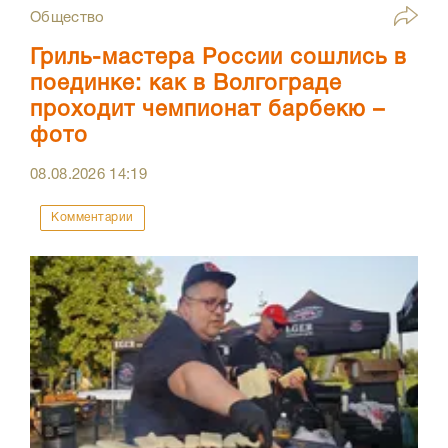
Общество
Гриль-мастера России сошлись в
поединке: как в Волгограде
проходит чемпионат барбекю –
фото
08.08.2026
14:19
Комментарии