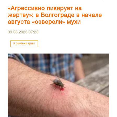
«Агрессивно пикирует на
жертву»: в Волгограде в начале
августа «озверели» мухи
09.08.2026
07:28
Комментарии