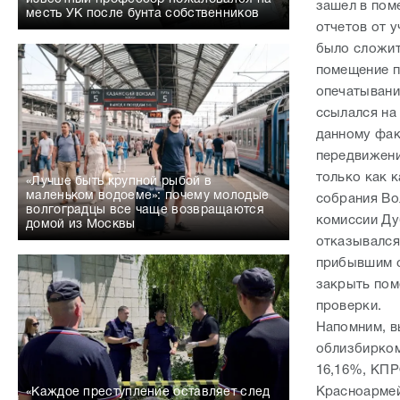
зашел в пом
месть УК после бунта собственников
отчетов от 
было сложит
помещение п
опечатывани
ссылался на 
данному фак
передвижени
только как к
«Лучше быть крупной рыбой в
маленьком водоеме»: почему молодые
собрания Вол
волгоградцы все чаще возвращаются
комиссии Ду
домой из Москвы
отказывался
прибывшим с
закрыть пом
проверки.
Напомним, в
облизбирком
16,16%, КПР
Красноармей
«Каждое преступление оставляет след