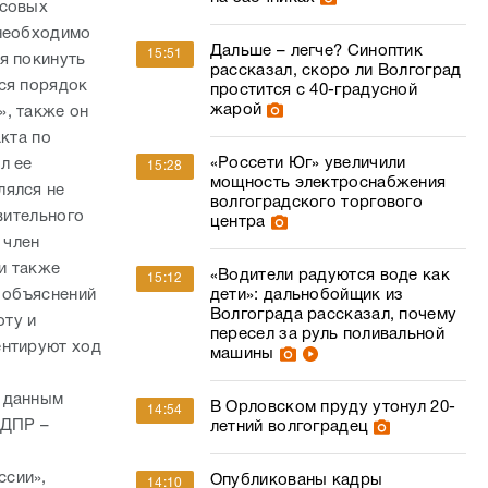
нсовых
 необходимо
Дальше – легче? Синоптик
15:51
я покинуть
рассказал, скоро ли Волгоград
ся порядок
простится с 40-градусной
жарой
», также он
кта по
«Россети Юг» увеличили
л ее
15:28
мощность электроснабжения
лялся не
волгоградского торгового
вительного
центра
 член
и также
«Водители радуются воде как
15:12
и объяснений
дети»: дальнобойщик из
Волгограда рассказал, почему
оту и
пересел за руль поливальной
ентируют ход
машины
о данным
В Орловском пруду утонул 20-
14:54
ЛДПР –
летний волгоградец
ссии»,
Опубликованы кадры
14:10