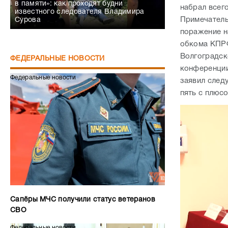
в памяти»: как проходят будни
набрал всег
известного следователя Владимира
Примечатель
Сурова
поражение н
обкома КП
Волгоградск
ФЕДЕРАЛЬНЫЕ НОВОСТИ
конференции
Федеральные новости
заявил след
пять с плюс
Сапёры МЧС получили статус ветеранов
СВО
Федеральные новости