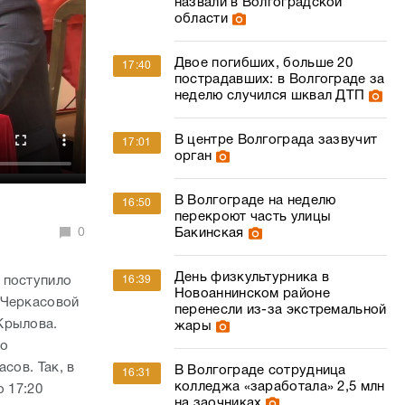
назвали в Волгоградской
области
Двое погибших, больше 20
17:40
пострадавших: в Волгограде за
неделю случился шквал ДТП
В центре Волгограда зазвучит
17:01
орган
В Волгограде на неделю
16:50
перекроют часть улицы
0
Бакинская
День физкультурника в
 поступило
16:39
Новоаннинском районе
 Черкасовой
перенесли из-за экстремальной
Крылова.
жары
но
сов. Так, в
В Волгограде сотрудница
16:31
колледжа «заработала» 2,5 млн
 17:20
на заочниках