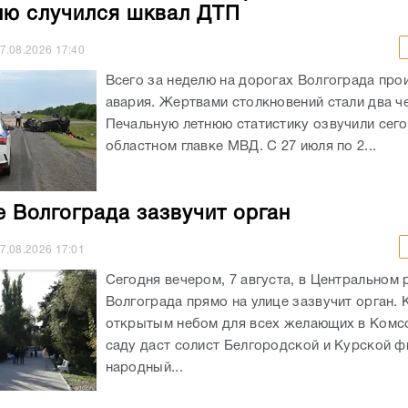
лю случился шквал ДТП
7.08.2026
17:40
Всего за неделю на дорогах Волгограда про
авария. Жертвами столкновений стали два ч
Печальную летнюю статистику озвучили сего
областном главке МВД. С 27 июля по 2...
е Волгограда зазвучит орган
7.08.2026
17:01
Сегодня вечером, 7 августа, в Центральном 
Волгограда прямо на улице зазвучит орган. 
открытым небом для всех желающих в Ком
саду даст солист Белгородской и Курской ф
народный...