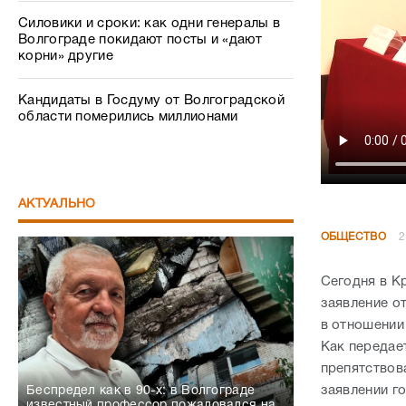
Силовики и сроки: как одни генералы в
Волгограде покидают посты и «дают
корни» другие
Кандидаты в Госдуму от Волгоградской
области померились миллионами
АКТУАЛЬНО
ОБЩЕСТВО
2
Сегодня в К
заявление о
в отношении
Как передае
препятствова
заявлении го
Беспредел как в 90-х: в Волгограде
известный профессор пожаловался на