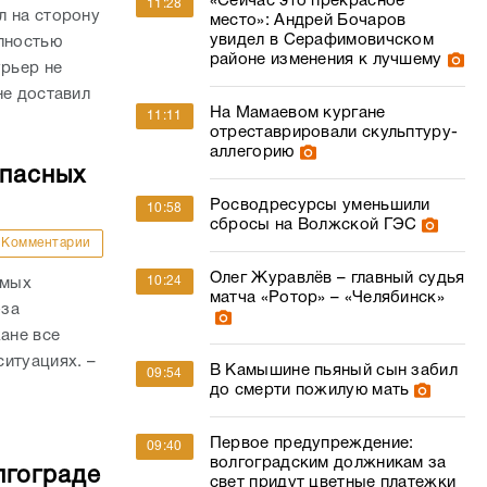
«Сейчас это прекрасное
11:28
л на сторону
место»: Андрей Бочаров
увидел в Серафимовичском
олностью
районе изменения к лучшему
урьер не
не доставил
На Мамаевом кургане
11:11
отреставрировали скульптуру-
аллегорию
опасных
Росводресурсы уменьшили
10:58
сбросы на Волжской ГЭС
Комментарии
Олег Журавлёв – главный судья
10:24
амых
матча «Ротор» – «Челябинск»
-за
ане все
итуациях. –
В Камышине пьяный сын забил
09:54
до смерти пожилую мать
Первое предупреждение:
09:40
волгоградским должникам за
лгограде
свет придут цветные платежки