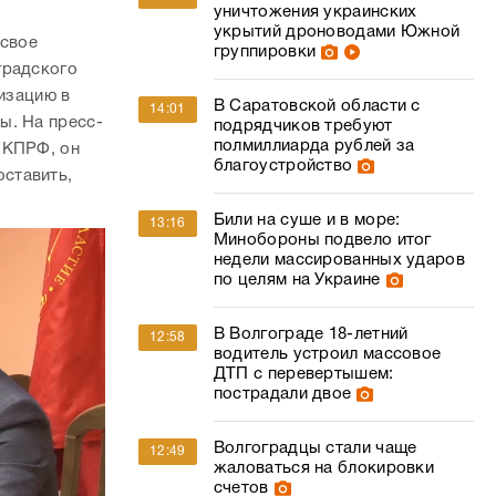
уничтожения украинских
укрытий дроноводами Южной
 свое
группировки
градского
изацию в
В Саратовской области с
14:01
ы. На пресс-
подрядчиков требуют
полмиллиарда рублей за
 КПРФ, он
благоустройство
ставить,
Били на суше и в море:
13:16
Минобороны подвело итог
недели массированных ударов
по целям на Украине
В Волгограде 18-летний
12:58
водитель устроил массовое
ДТП с перевертышем:
пострадали двое
Волгоградцы стали чаще
12:49
жаловаться на блокировки
счетов