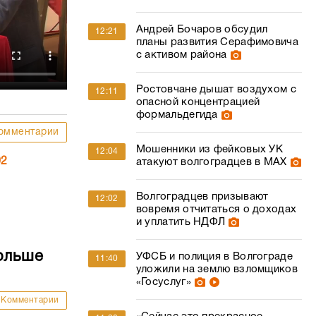
Андрей Бочаров обсудил
12:21
планы развития Серафимовича
с активом района
Ростовчане дышат воздухом с
12:11
опасной концентрацией
формальдегида
омментарии
Мошенники из фейковых УК
12:04
02
атакуют волгоградцев в МАХ
Волгоградцев призывают
12:02
вовремя отчитаться о доходах
и уплатить НДФЛ
ольше
УФСБ и полиция в Волгограде
11:40
уложили на землю взломщиков
«Госуслуг»
Комментарии