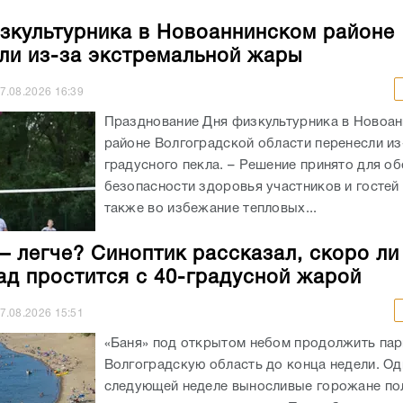
зкультурника в Новоаннинском районе
ли из-за экстремальной жары
7.08.2026
16:39
Празднование Дня физкультурника в Новоа
районе Волгоградской области перенесли из
градусного пекла. – Решение принято для о
безопасности здоровья участников и гостей 
также во избежание тепловых...
– легче? Синоптик рассказал, скоро ли
ад простится с 40-градусной жарой
7.08.2026
15:51
«Баня» под открытом небом продолжить пар
Волгоградскую область до конца недели. Од
следующей неделе выносливые горожане по