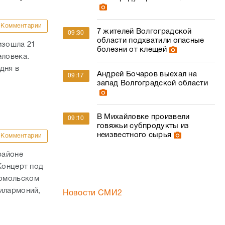
Комментарии
7 жителей Волгоградской
09:30
области подхватили опасные
изошла 21
болезни от клещей
еловека.
дня в
Андрей Бочаров выехал на
09:17
запад Волгоградской области
В Михайловке произвели
09:10
говяжьи субпродукты из
неизвестного сырья
Комментарии
районе
Концерт под
сомольском
илармоний,
Новости СМИ2