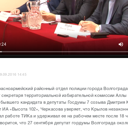
9.09.2016 14:45
расноармейский районный отдел полиции города Волгограда
т секретаря территориальной избирательной комиссии Аллы
 бывшего кандидата в депутаты Госдумы 7 созыва Дмитрия 
т ИА «Высота 102», Черкасова уверяет, что Крылов незакон
л работе ТИКа и удерживал ее на рабочем месте после 18 ча
ворится, что 27 сентября депутат гордумы Волгограда около