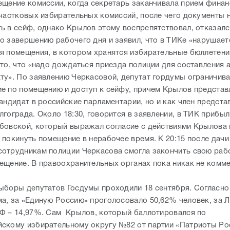
ещение комиссии, когда секретарь заканчивала прием фина
участковых избирательных комиссий, после чего документы
ь в сейф, однако Крылов этому воспрепятствовал, отказалс
о завершению рабочего дня и заявил, что в ТИКе «нарушает
я помещения, в котором хранятся избирательные бюллетени
то, что «надо дождаться приезда полиции для составления а
ту». По заявлению Черкасовой, депутат гордумы ограничива
е по помещению и доступ к сейфу, причем Крылов представ
андидат в российские парламентарии, но и как член предста
гограда. Около 18:30, говорится в заявлении, в ТИК прибыл
бовской, который выражал согласие с действиями Крылова 
 покинуть помещение в нерабочее время. К 20:15 после дач
отрудникам полиции Черкасова смогла закончить свою раб
ещение. В правоохранительных органах пока никак не комм
ыборы депутатов Госдумы проходили 18 сентября. Согласн
а, за «Единую Россию» проголосовало 50,62% человек, за 
Ф – 14,97%. Сам Крылов, который баллотировался по
скому избирательному округу №82 от партии «Патриоты Ро