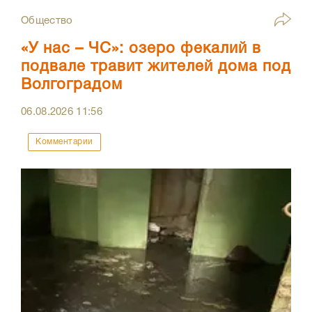
Общество
«У нас – ЧС»: озеро фекалий в
подвале травит жителей дома под
Волгоградом
06.08.2026
11:56
Комментарии