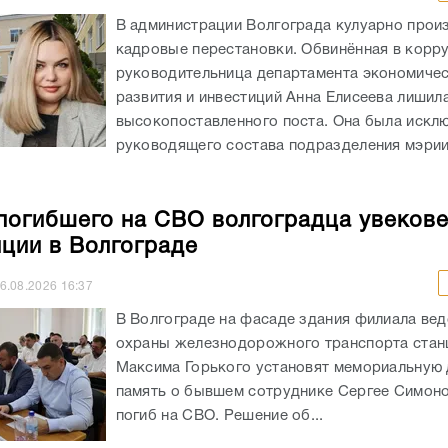
В администрации Волгограда кулуарно прои
кадровые перестановки. Обвинённая в корр
руководительница департамента экономиче
развития и инвестиций Анна Елисеева лишил
высокопоставленного поста. Она была искл
руководящего состава подразделения мэрии
погибшего на СВО волгоградца увекове
нции в Волгограде
6.08.2026
16:37
В Волгограде на фасаде здания филиала ве
охраны железнодорожного транспорта стан
Максима Горького установят мемориальную 
память о бывшем сотруднике Сергее Симоно
погиб на СВО. Решение об...