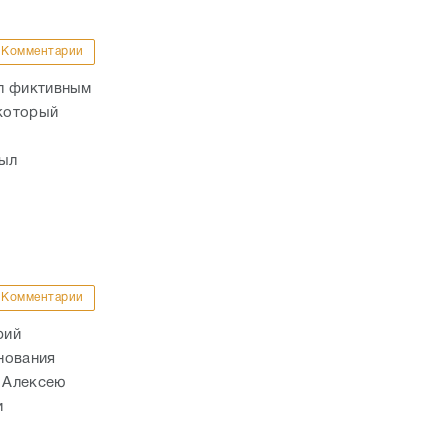
Комментарии
ал фиктивным
 который
был
Комментарии
рий
нования
. Алексею
и