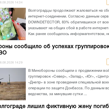
6.08.2026
14:34
Волгоградцы продолжают жаловаться на сб
интернет-соединении. Согласно данным серв
DOWNDETECTOR, 83% обратившихся от всег
указывают на общих сбой в работе интернет
Как ранее сообщалось информагентством, не
оны сообщило об успехах группировок
СВО
6.08.2026
14:29
В Минобороны сообщили о продвижении во
группировок «Север», «Запад», «Юг», «Центр
«Днепр» в зоне проведения специальной вое
операции по защите Донбасса. По данным в
ведомства, за минувшие сутки ...
олгограде лишил фиктивную жену поги