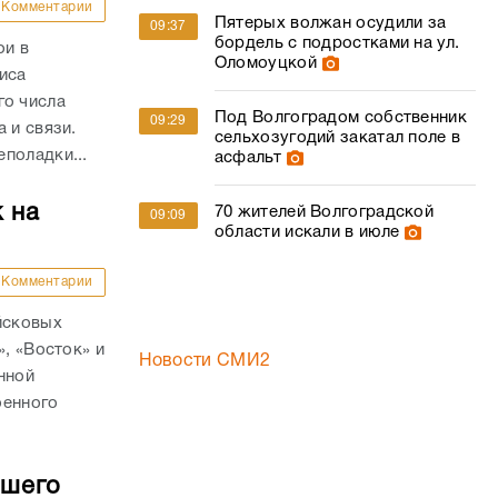
Комментарии
Пятерых волжан осудили за
09:37
бордель с подростками на ул.
ои в
Оломоуцкой
иса
о числа
Под Волгоградом собственник
09:29
а и связи.
сельхозугодий закатал поле в
поладки...
асфальт
 на
70 жителей Волгоградской
09:09
области искали в июле
Комментарии
йсковых
», «Восток» и
Новости СМИ2
нной
оенного
бшего