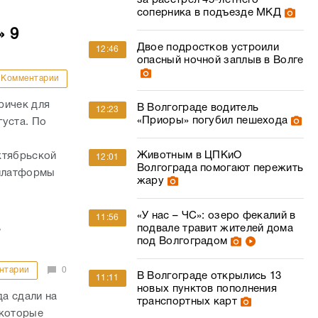
за расстрел 45-летнего
соперника в подъезде МКД
» 9
Двое подростков устроили
12:46
опасный ночной заплыв в Волге
Комментарии
ричек для
В Волгограде водитель
12:23
«Приоры» погубил пешехода
густа. По
,
Животным в ЦПКиО
ктябрьской
12:01
Волгограда помогают пережить
 платформы
жару
«У нас – ЧС»: озеро фекалий в
11:56
а
подвале травит жителей дома
под Волгоградом
нтарии
0
В Волгограде открылись 13
11:11
новых пунктов пополнения
а сдали на
транспортных карт
 которые