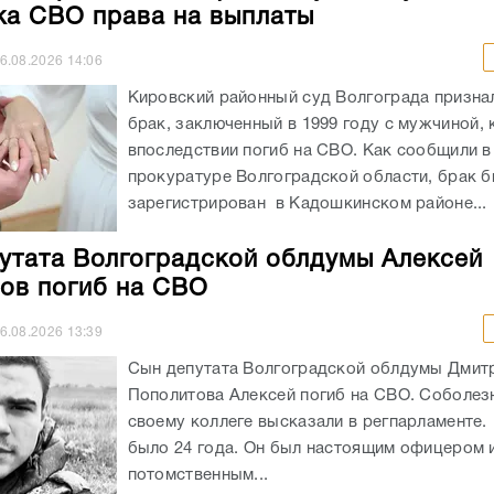
ка СВО права на выплаты
6.08.2026
14:06
Кировский районный суд Волгограда призн
брак, заключенный в 1999 году с мужчиной,
впоследствии погиб на СВО. Как сообщили в
прокуратуре Волгоградской области, брак 
зарегистрирован в Кадошкинском районе...
утата Волгоградской облдумы Алексей
ов погиб на СВО
6.08.2026
13:39
Сын депутата Волгоградской облдумы Дмит
Пополитова Алексей погиб на СВО. Соболез
своему коллеге высказали в регпарламенте
было 24 года. Он был настоящим офицером 
потомственным...