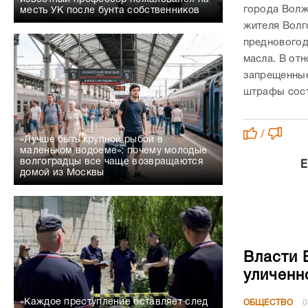
города Волжс
месть УК после бунта собственников
жителя Волг
предновогод
масла. В от
запрещенные
штрафы сост
/
«Лучше быть крупной рыбой в
маленьком водоеме»: почему молодые
волгоградцы все чаще возвращаются
Е
домой из Москвы
Власти 
уличенн
«Каждое преступление оставляет след
ОБЩЕСТВО
0