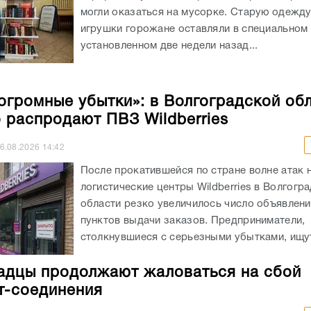
могли оказаться на мусорке. Старую одежд
игрушки горожане оставляли в специальном 
установленном две недели назад...
огромные убытки»: в Волгоградской об
 распродают ПВЗ Wildberries
6.08.2026
14:42
После прокатившейся по стране волне атак 
логистические центры Wildberries в Волгогр
области резко увеличилось число объявлен
пунктов выдачи заказов. Предприниматели,
столкнувшиеся с серьезными убытками, ищут
адцы продолжают жаловаться на сбой
т-соединения