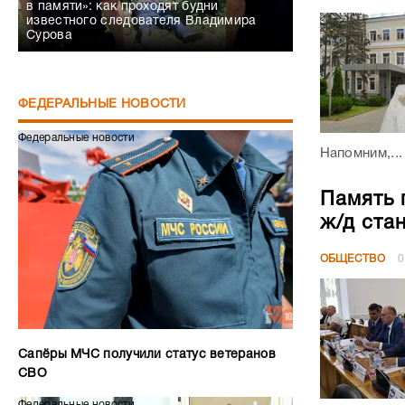
в памяти»: как проходят будни
известного следователя Владимира
Сурова
ФЕДЕРАЛЬНЫЕ НОВОСТИ
Федеральные новости
Напомним,...
Память 
ж/д ста
ОБЩЕСТВО
0
Сапёры МЧС получили статус ветеранов
СВО
Федеральные новости