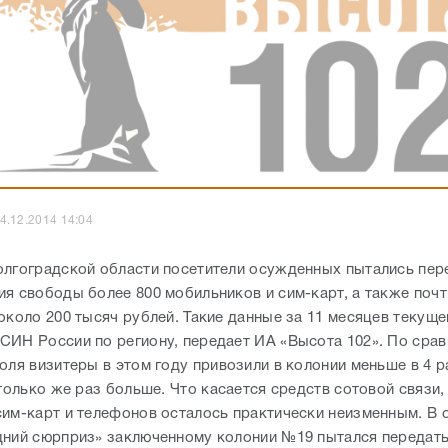
4.12.2014 14:04
олгоградской области посетители осужденных пытались пер
ия свободы более 800 мобильников и сим-карт, а также почт
около 200 тысяч рублей. Такие данные за 11 месяцев текуще
СИН России по региону, передает ИА «Высота 102». По срав
оля визитеры в этом году привозили в колонии меньше в 4 ра
только же раз больше. Что касается средств сотовой связи,
сим-карт и телефонов осталось практически неизменным. В 
дний сюрприз» заключенному колонии №19 пытался передат