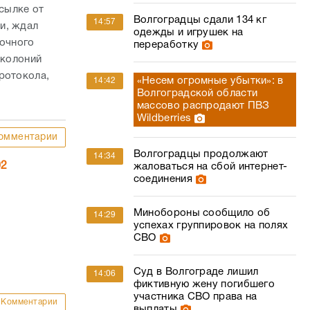
осылке от
Волгоградцы сдали 134 кг
14:57
и, ждал
одежды и игрушек на
вочного
переработку
 колоний
ротокола,
«Несем огромные убытки»: в
14:42
Волгоградской области
массово распродают ПВЗ
Wildberries
омментарии
Волгоградцы продолжают
14:34
02
жаловаться на сбой интернет-
соединения
Минобороны сообщило об
14:29
успехах группировок на полях
СВО
Суд в Волгограде лишил
14:06
фиктивную жену погибшего
участника СВО права на
Комментарии
выплаты