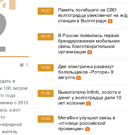
Память погибшего на СВО
16:37
волгоградца увековечат на ж/д
станции в Волгограде
В России появилась первая
16:10
брендированная мобильная
связь благотворительной
организации
0
Две электрички развезут
15:32
болельщиков «Ротора» 9
августа
едать в
и 100 литров
Вымогателю Infiniti, золота и
15:20
го года
денег у волгоградца дали 10
нению с 2013
лет колонии
за, а вот
 то
МегаФон улучшил связь в
15:05
«столице российской
очередной
провинции»
ь житель