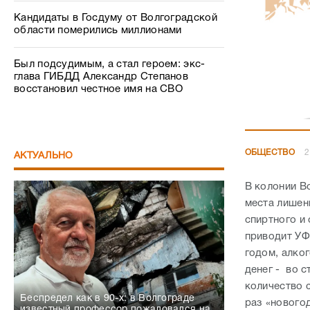
Кандидаты в Госдуму от Волгоградской
области померились миллионами
Был подсудимым, а стал героем: экс-
глава ГИБДД Александр Степанов
восстановил честное имя на СВО
ОБЩЕСТВО
2
АКТУАЛЬНО
В колонии В
места лишен
спиртного и 
приводит УФ
годом, алког
денег - во с
количество 
Беспредел как в 90-х: в Волгограде
раз «нового
известный профессор пожаловался на