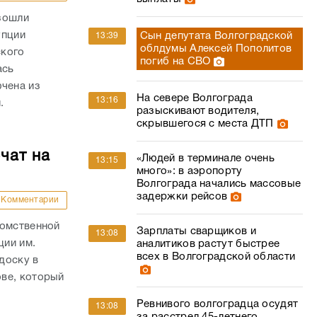
зошли
упции
Сын депутата Волгоградской
13:39
облдумы Алексей Пополитов
ского
погиб на СВО
ась
ючена из
На севере Волгограда
13:16
.
разыскивают водителя,
скрывшегося с места ДТП
чат на
«Людей в терминале очень
13:15
много»: в аэропорту
Волгограда начались массовые
задержки рейсов
Комментарии
домственной
Зарплаты сварщиков и
13:08
ции им.
аналитиков растут быстрее
всех в Волгоградской области
доску в
ве, который
Ревнивого волгоградца осудят
13:08