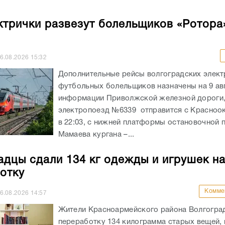
ктрички развезут болельщиков «Ротора
6.08.2026
15:32
Дополнительные рейсы волгоградских элект
футбольных болельщиков назначены на 9 ав
информации Приволжской железной дороги
электропоезд №6339 отправится с Красноо
в 22:03, с нижней платформы остановочной
Мамаева кургана –...
адцы сдали 134 кг одежды и игрушек н
отку
Комме
6.08.2026
14:57
Жители Красноармейского района Волгоград
переработку 134 килограмма старых вещей,