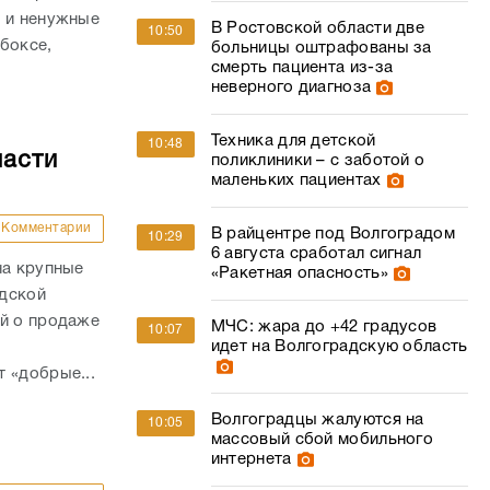
у и ненужные
В Ростовской области две
10:50
боксе,
больницы оштрафованы за
смерть пациента из-за
неверного диагноза
Техника для детской
10:48
ласти
поликлиники – с заботой о
маленьких пациентах
Комментарии
В райцентре под Волгоградом
10:29
6 августа сработал сигнал
на крупные
«Ракетная опасность»
адской
ий о продаже
МЧС: жара до +42 градусов
10:07
идет на Волгоградскую область
 «добрые...
Волгоградцы жалуются на
10:05
массовый сбой мобильного
интернета