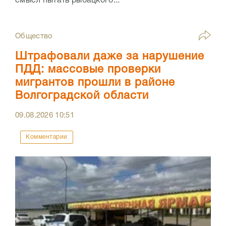
смысл пытать рыбацкого...
Общество
Штрафовали даже за нарушение
ПДД: массовые проверки
мигрантов прошли в районе
Волгоградской области
09.08.2026
10:51
Комментарии