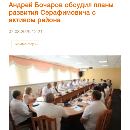
Андрей Бочаров обсудил планы
развития Серафимовича с
активом района
07.08.2026
12:21
Комментарии