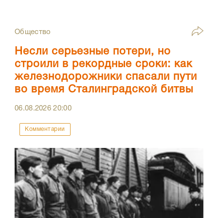
Общество
Несли серьезные потери, но
строили в рекордные сроки: как
железнодорожники спасали пути
во время Сталинградской битвы
06.08.2026
20:00
Комментарии