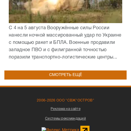
С 4 на 5 августа Вооружённые силы России
нанесли ночной массированный удар по Украине
с помощью ракет и БПЛА. Военные продавили
западное ПВО и с филигранной точностью
поразили транспортно-логистические центры...
СМОТРЕТЬ ЕЩЁ
2006-2026 ООО "СВЖ"ОСТРОВ"
Реклама на сайте
Системы рекомендаций