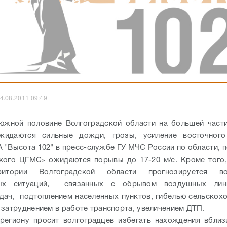
4.08.2011 09:49
южной половине Волгоградской области на большей части
идаются сильные дожди, грозы, усиление восточного
 "Высота 102" в пресс-службе ГУ МЧС России по области, 
кого ЦГМС» ожидаются порывы до 17-20 м/с. Кроме того
ритории Волгоградской области прогнозируется воз
ных ситуаций, связанных с обрывом воздушных лин
дач, подтоплением населенных пунктов, гибелью сельскох
 затруднением в работе транспорта, увеличением ДТП.
региону просит волгоградцев избегать нахождения вблиз