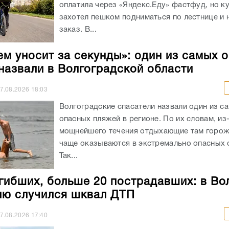
оплатила через «Яндекс.Еду» фастфуд, но к
захотел пешком подниматься по лестнице и 
заказ. В...
ем уносит за секунды»: один из самых 
назвали в Волгоградской области
7.08.2026
18:03
Волгоградские спасатели назвали один из с
опасных пляжей в регионе. По их словам, из
мощнейшего течения отдыхающие там горож
чаще оказываются в экстремально опасных с
Так...
гибших, больше 20 пострадавших: в Во
лю случился шквал ДТП
7.08.2026
17:40