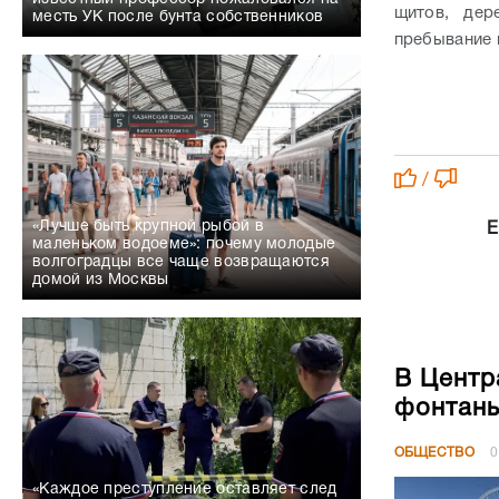
щитов, дер
месть УК после бунта собственников
пребывание 
/
«Лучше быть крупной рыбой в
Е
маленьком водоеме»: почему молодые
волгоградцы все чаще возвращаются
домой из Москвы
В Центр
фонтан
ОБЩЕСТВО
0
«Каждое преступление оставляет след