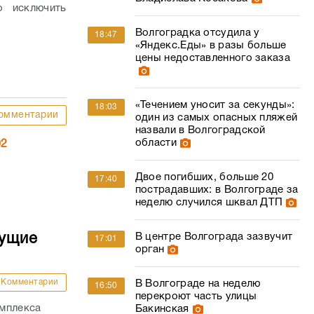
о исключить
Волгоградка отсудила у
18:47
«Яндекс.Еды» в разы больше
цены недоставленного заказа
«Течением уносит за секунды»:
18:03
омментарии
один из самых опасных пляжей
назвали в Волгоградской
области
02
Двое погибших, больше 20
17:40
пострадавших: в Волгограде за
неделю случился шквал ДТП
дущие
В центре Волгограда зазвучит
17:01
орган
Комментарии
В Волгограде на неделю
16:50
перекроют часть улицы
омплекса
Бакинская