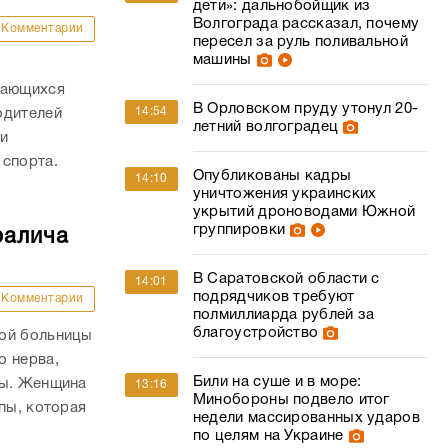
дети»: дальнобойщик из
Волгограда рассказал, почему
Комментарии
пересел за руль поливальной
машины
дающихся
В Орловском пруду утонул 20-
14:54
одителей
летний волгоградец
и
 спорта.
Опубликованы кадры
14:10
уничтожения украинских
укрытий дроноводами Южной
группировки
ралича
В Саратовской области с
14:01
подрядчиков требуют
Комментарии
полмиллиарда рублей за
благоустройство
кой больницы
о нерва,
Били на суше и в море:
пы. Женщина
13:16
Минобороны подвело итог
пы, которая
недели массированных ударов
по целям на Украине