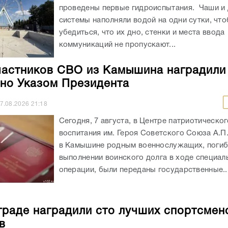
проведены первые гидроиспытания. Чаши и
системы наполняли водой на одни сутки, чт
убедиться, что их дно, стенки и места ввода
коммуникаций не пропускают...
частников СВО из Камышина наградили
но Указом Президента
7.08.2026
21:18
Сегодня, 7 августа, в Центре патриотическог
воспитания им. Героя Советского Союза А.П
в Камышине родным военнослужащих, погиб
выполнении воинского долга в ходе специал
операции, были переданы государственные..
граде наградили сто лучших спортсмен
в