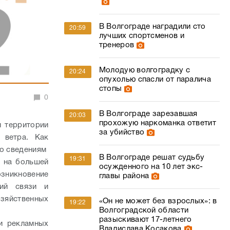
В Волгограде наградили сто
20:59
лучших спортсменов и
тренеров
Молодую волгоградку с
20:24
опухолью спасли от паралича
стопы
0
В Волгограде зарезавшая
20:03
прохожую наркоманка ответит
 территории
за убийство
 ветра. Как
по сведениям
В Волгограде решат судьбу
19:31
, на большей
осужденного на 10 лет экс-
никновение
главы района
ий связи и
озяйственных
«Он не может без взрослых»: в
19:22
Волгоградской области
разыскивают 17-летнего
и рекламных
Владислава Косакова