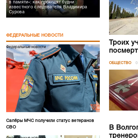
в памяти»: как проходят будни
известного следователя Владимира
Сурова
ФЕДЕРАЛЬНЫЕ НОВОСТИ
Троих у
Федеральные новости
посмерт
ОБЩЕСТВО
0
Сапёры МЧС получили статус ветеранов
В Волго
СВО
тренеро
Федеральные новости