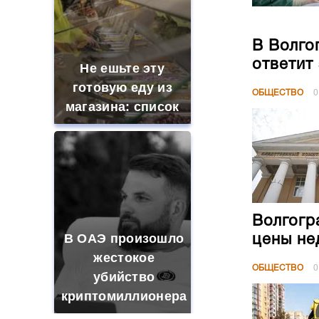
В Волго
ответит
Не ешьте эту
готовую еду из
ОБЩЕСТВО
0
магазина: список
Волгогр
В ОАЭ произошло
цены не
жестокое
ОБЩЕСТВО
0
убийство
криптомиллионера