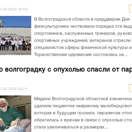
7.08.2026
20:59
В Волгоградской области в преддверии Дня
физкультурника чествовали порядка ста вы
спортсменов, заслуженных тренеров, руков
спортивных учреждений, ветеранов отрасли 
специалистов сферы физической культуры и
Торжественная церемония состоялась на...
 волгоградку с опухолью спасли от па
7.08.2026
20:24
Медики Волгоградской областной клиничес
удалили пациентке невриному малоберцовог
которая в будущем грозила параличом сто
обратилась к врачам в связи с опухолью сто
стала увеличиваться в размерах...