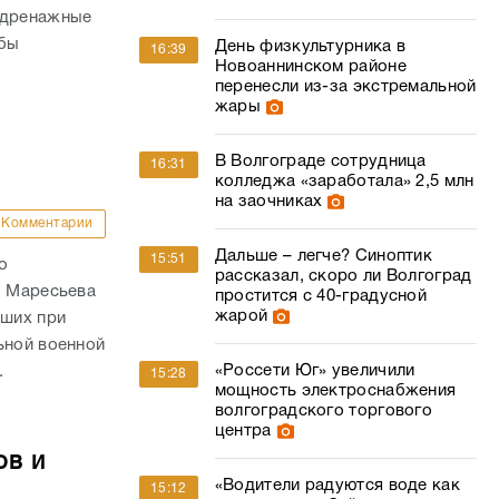
 дренажные
обы
День физкультурника в
16:39
Новоаннинском районе
перенесли из-за экстремальной
жары
В Волгограде сотрудница
16:31
колледжа «заработала» 2,5 млн
на заочниках
Комментарии
Дальше – легче? Синоптик
15:51
о
рассказал, скоро ли Волгоград
. Маресьева
простится с 40-градусной
жарой
ших при
ьной военной
«Россети Юг» увеличили
.
15:28
мощность электроснабжения
волгоградского торгового
центра
ов и
«Водители радуются воде как
15:12