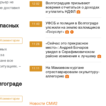
урьер не
Волгоградцев призывают
12:02
вовремя отчитаться о доходах
не доставил
и уплатить НДФЛ
УФСБ и полиция в Волгограде
11:40
опасных
уложили на землю взломщиков
«Госуслуг»
Комментарии
«Сейчас это прекрасное
11:28
место»: Андрей Бочаров
амых
увидел в Серафимовичском
-за
районе изменения к лучшему
ане все
итуациях. –
На Мамаевом кургане
11:11
отреставрировали скульптуру-
аллегорию
лгограде
Комментарии
Новости СМИ2