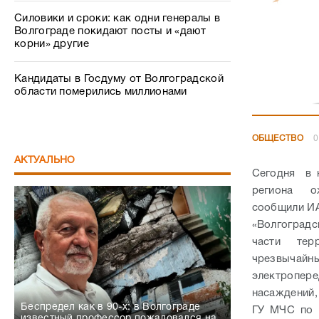
Силовики и сроки: как одни генералы в
Волгограде покидают посты и «дают
корни» другие
Кандидаты в Госдуму от Волгоградской
области померились миллионами
ОБЩЕСТВО
0
АКТУАЛЬНО
Сегодня в 
региона ож
сообщили ИА
«Волгоградс
части тер
чрезвычай
электропере
насаждений,
Беспредел как в 90-х: в Волгограде
ГУ МЧС по 
известный профессор пожаловался на