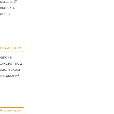
изошла 21
еловека.
дня в
Комментарии
районе
Концерт под
сомольском
илармоний,
Комментарии