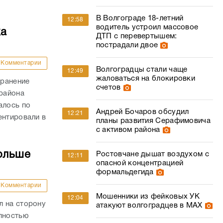
В Волгограде 18-летний
12:58
водитель устроил массовое
ка
ДТП с перевертышем:
пострадали двое
Комментарии
Волгоградцы стали чаще
12:49
жаловаться на блокировки
 ранение
счетов
района
алось по
Андрей Бочаров обсудил
12:21
ентировали в
планы развития Серафимовича
с активом района
ольше
Ростовчане дышат воздухом с
12:11
опасной концентрацией
формальдегида
Комментарии
Мошенники из фейковых УК
12:04
л на сторону
атакуют волгоградцев в МАХ
олностью