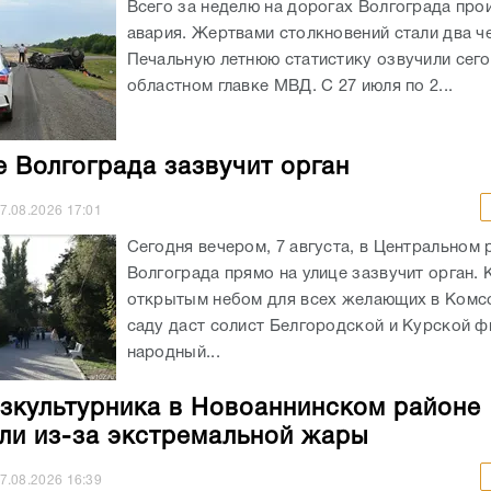
Всего за неделю на дорогах Волгограда про
авария. Жертвами столкновений стали два ч
Печальную летнюю статистику озвучили сего
областном главке МВД. С 27 июля по 2...
е Волгограда зазвучит орган
7.08.2026
17:01
Сегодня вечером, 7 августа, в Центральном 
Волгограда прямо на улице зазвучит орган. 
открытым небом для всех желающих в Ком
саду даст солист Белгородской и Курской ф
народный...
зкультурника в Новоаннинском районе
ли из-за экстремальной жары
7.08.2026
16:39