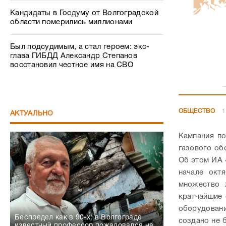
Кандидаты в Госдуму от Волгоградской
области померились миллионами
Был подсудимым, а стал героем: экс-
глава ГИБДД Александр Степанов
восстановил честное имя на СВО
ОБЩЕСТВО
1
АКТУАЛЬНО
Кампания по
газового об
Об этом ИА 
начале окт
множество 
кратчайшие 
оборудовани
Беспредел как в 90-х: в Волгограде
создано не 
известный профессор пожаловался на