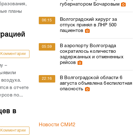
бразования,
губернатором Бочаровым
ные планы
Волгоградский хирург за
06:15
отпуск принял в ЛНР 500
пациентов
трацией
В аэропорту Волгограда
05:59
сократилось количество
Комментарии
задержанных и отмененных
рейсов
у –
выявили
В Волгоградской области 6
22:16
 воздуха.
августа объявлена беспилотная
тся в отчете
опасность
рсов по...
цев в
Новости СМИ2
Комментарии