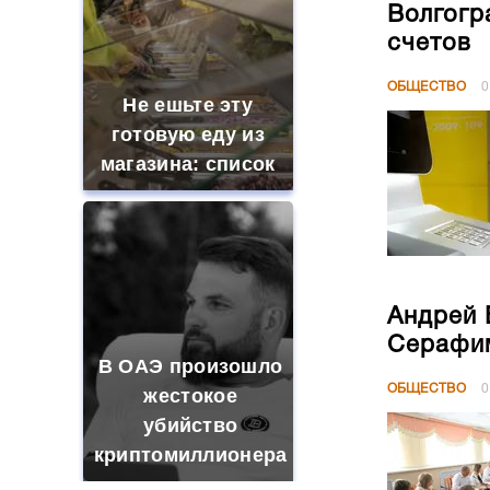
Волгогр
счетов
ОБЩЕСТВО
0
Не ешьте эту
готовую еду из
магазина: список
Андрей 
Серафим
В ОАЭ произошло
ОБЩЕСТВО
0
жестокое
убийство
криптомиллионера