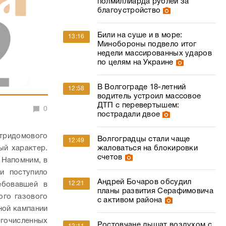
полмиллиарда рублей за
благоустройство
Били на суше и в море:
13:16
Минобороны подвело итог
недели массированных ударов
по целям на Украине
В Волгограде 18-летний
12:58
водитель устроил массовое
ДТП с перевертышем:
0
пострадали двое
утридомового
Волгоградцы стали чаще
12:49
ый характер.
жаловаться на блокировки
счетов
Напомним, в
и поступило
Андрей Бочаров обсудил
12:21
ебовавшей в
планы развития Серафимовича
ого газового
с активом района
ной кампании
огочисленных
Ростовчане дышат воздухом с