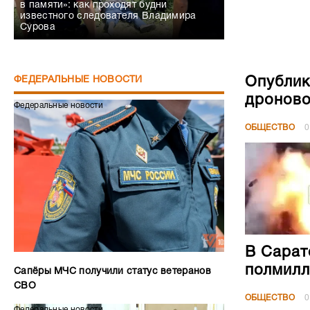
в памяти»: как проходят будни
известного следователя Владимира
Сурова
Опублик
ФЕДЕРАЛЬНЫЕ НОВОСТИ
дроново
Федеральные новости
ОБЩЕСТВО
0
В Сарат
полмилл
Сапёры МЧС получили статус ветеранов
СВО
ОБЩЕСТВО
0
Федеральные новости