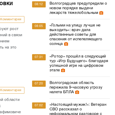
овки
Волгоградцев предупредили о
08:12
новом порядке выдачи
лекарств тяжелобольным
Комментарии
«Голыми на улицу лучше не
08:05
руют рост
выходить»: врач дала
действенные советы для
ний в связи
спасения от испепеляющего
ением
солнца
ть на это
«Ротор» прошёл в следующий
07:31
тур «Игр Будущего» благодаря
успешной игре на цифровом
этапе
Волгоградская область
07:20
пережила 9-часовую угрозу
Комментарии
налета БПЛА
ой области
«Настоящий мужик!»: Ветеран
07:02
х
СВО рассказал о
рафимовиче
неформальном разговоре с