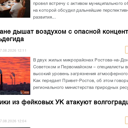
провел встречу с активом муниципального о
на которой обсудил дальнейшие перспектив
развития...
ане дышат воздухом с опасной концен
ьдегида
7.08.2026
12:11
В двух жилых микрорайонах Ростова-на-Дон
Советском и Первомайском – специалисты 
высокий уровень загрязнения атмосферного
Как передает Привет-Ростов, об этом говори
регионального министерства природных ресу
ки из фейковых УК атакуют волгоград
7.08.2026
12:04