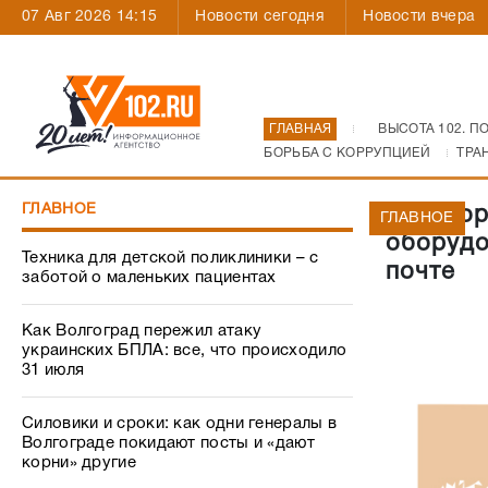
07 Авг 2026 14:15
Новости сегодня
Новости вчера
ГЛАВНАЯ
ВЫСОТА 102. П
БОРЬБА С КОРРУПЦИЕЙ
ТРА
ГЛАВНОЕ
Договор
ГЛАВНОЕ
оборудо
Техника для детской поликлиники – с
почте
заботой о маленьких пациентах
Как Волгоград пережил атаку
украинских БПЛА: все, что происходило
31 июля
Силовики и сроки: как одни генералы в
Волгограде покидают посты и «дают
корни» другие