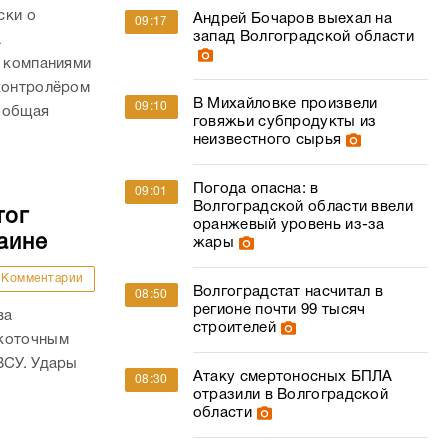
ски о
Андрей Бочаров выехал на
09:17
запад Волгоградской области
а
с компаниями
 контролёром
В Михайловке произвели
09:10
 общая
говяжьи субпродукты из
неизвестного сырья
Погода опасна: в
09:01
Волгоградской области ввели
тог
оранжевый уровень из-за
аине
жары
Комментарии
Волгоградстат насчитал в
08:50
регионе почти 99 тысяч
ва
строителей
окоточным
ВСУ. Удары
Атаку смертоносных БПЛА
08:30
отразили в Волгоградской
области