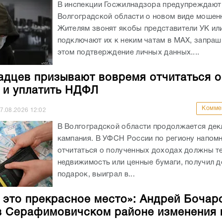
В инспекции Госжилнадзора предупреждают
Волгоградской области о новом виде мошен
Жителям звонят якобы представители УК ил
подключают их к неким чатам в МАХ, запраш
этом подтверждение личных данных....
адцев призывают вовремя отчитаться о
 и уплатить НДФЛ
Комме
7.08.2026
12:02
В Волгоградской области продолжается де
кампания. В УФСН России по региону напомн
отчитаться о полученных доходах должны те
недвижимость или ценные бумаги, получил 
подарок, выиграл в...
 это прекрасное место»: Андрей Бочар
в Серафимовичском районе изменения 