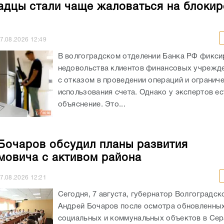
адцы стали чаще жаловаться на блокир
7.08.2026
12:49
В волгоградском отделении Банка РФ фикси
недовольства клиентов финансовых учрежде
с отказом в проведении операций и огранич
использования счета. Однако у экспертов ес
объяснение. Это...
Бочаров обсудил планы развития
овича с активом района
7.08.2026
12:21
Сегодня, 7 августа, губернатор Волгоградск
Андрей Бочаров после осмотра обновленны
социальных и коммунальных объектов в Се