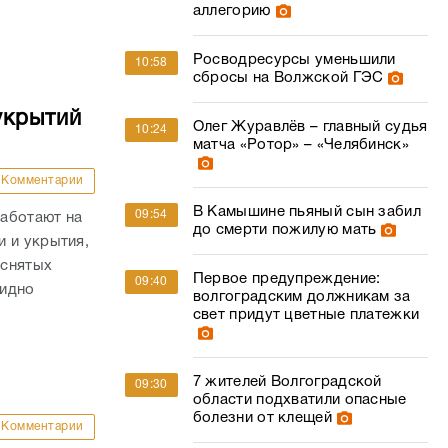
аллегорию
Росводресурсы уменьшили
10:58
сбросы на Волжской ГЭС
укрытий
Олег Журавлёв – главный судья
10:24
матча «Ротор» – «Челябинск»
Комментарии
В Камышине пьяный сын забил
09:54
аботают на
до смерти пожилую мать
 и укрытия,
 снятых
Первое предупреждение:
09:40
видно
волгоградским должникам за
свет придут цветные платежки
7 жителей Волгоградской
09:30
области подхватили опасные
болезни от клещей
Комментарии