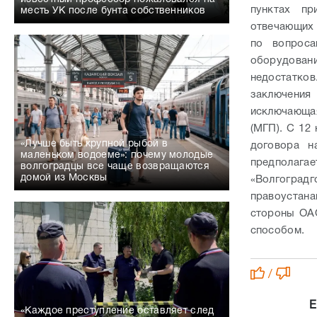
пунктах п
месть УК после бунта собственников
отвечающих 
по вопроса
оборудовани
недостатко
заключения
исключающая
(МГП). С 12
«Лучше быть крупной рыбой в
договора н
маленьком водоеме»: почему молодые
предполагае
волгоградцы все чаще возвращаются
домой из Москвы
«Волгоград
правоустана
стороны ОАО
способом.
/
Е
«Каждое преступление оставляет след