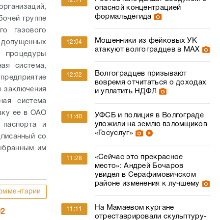
12:11
рганизаций,
опасной концентрацией
формальдегида
бочей группе
го газового
Мошенники из фейковых УК
е допущенных
12:04
атакуют волгоградцев в МАХ
я процедуры
ая система,
Волгоградцев призывают
12:02
 предприятие
вовремя отчитаться о доходах
я заключения
и уплатить НДФЛ
ная система
вку ее в ОАО
УФСБ и полиция в Волгограде
11:40
уложили на землю взломщиков
 паспорта и
«Госуслуг»
дписанный со
выбранным им
«Сейчас это прекрасное
11:28
место»: Андрей Бочаров
увидел в Серафимовичском
районе изменения к лучшему
омментарии
На Мамаевом кургане
11:11
02
отреставрировали скульптуру-