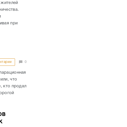
 жителей
ничества.
и
ивая при
нтарии
0
кларационная
или, что
, кто продал
дорогой
ов
к