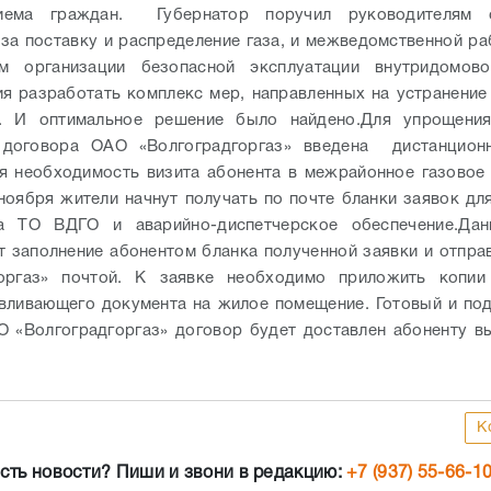
риема граждан.
Губернатор поручил руководителям о
за поставку и распределение газа, и межведомственной ра
м организации безопасной эксплуатации внутридомово
я разработать комплекс мер, направленных на устранени
в. И оптимальное решение было найдено.
Для упрощени
 договора ОАО «Волгоградгоргаз» введена дистанционн
 необходимость визита абонента в межрайонное газовое
 ноября жители начнут получать по почте бланки заявок дл
а ТО ВДГО и аварийно-диспетчерское обеспечение.
Дан
т заполнение абонентом бланка полученной заявки и отпра
горгаз» почтой. К заявке необходимо приложить копии
вливающего документа на жилое помещение. Готовый и по
 «Волгоградгоргаз» договор будет доставлен абоненту 
К
сть новости? Пиши и звони в редакцию:
+7 (937) 55-66-1