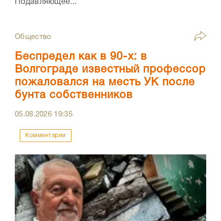
Подавляющее...
Общество
Беспредел как в 90-х: в
Волгограде известный профессор
пожаловался на месть УК после
бунта собственников
05.08.2026
19:35
Комментарии