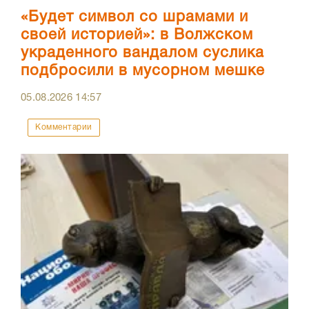
«Будет символ со шрамами и
своей историей»: в Волжском
украденного вандалом суслика
подбросили в мусорном мешке
05.08.2026
14:57
Комментарии