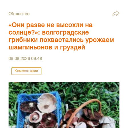
Общество
«Они разве не высохли на
солнце?»: волгоградские
грибники похвастались урожаем
шампиньонов и груздей
09.08.2026
09:48
Комментарии