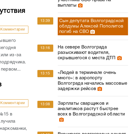
участника СВО права на
выплаты
утствия
Сын депутата Волгоградской
13:39
облдумы Алексей Пополитов
Комментарии
погиб на СВО
бывшего
На севере Волгограда
сегодня
13:16
разыскивают водителя,
или из-за
скрывшегося с места ДТП
подрядчика.
первом...
«Людей в терминале очень
13:15
много»: в аэропорту
Волгограда начались массовые
в
задержки рейсов
Комментарии
Зарплаты сварщиков и
13:08
аналитиков растут быстрее
 №15 в
всех в Волгоградской области
олучила
наркоманки,