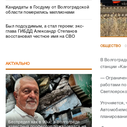
Кандидаты в Госдуму от Волгоградской
области померились миллионами
Был подсудимым, а стал героем: экс-
глава ГИБДД Александр Степанов
восстановил честное имя на СВО
ОБЩЕСТВО
0
В Волгоград
АКТУАЛЬНО
станции «Ка
— Ограничен
работами по
Светлоярско
Уточняется, 
Автомобилис
планировани
Беспредел как в 90-х: в Волгограде
известный профессор пожаловался на