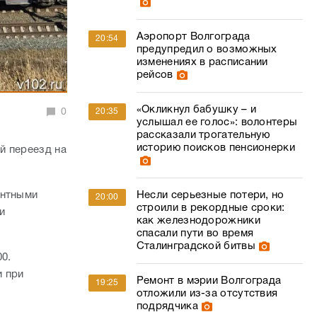
Аэропорт Волгограда
20:54
предупредил о возможных
изменениях в расписании
рейсов
«Окликнул бабушку – и
0
20:35
услышал ее голос»: волонтеры
рассказали трогательную
историю поисков пенсионерки
й переезд на
онтными
Несли серьезные потери, но
20:00
строили в рекордные сроки:
и
как железнодорожники
спасали пути во время
Сталинградской битвы
00.
и при
Ремонт в мэрии Волгограда
19:25
отложили из-за отсутствия
подрядчика