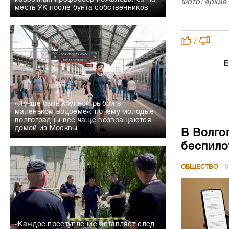
Фото: архив
месть УК после бунта собственников
/
Е
«Лучше быть крупной рыбой в
маленьком водоеме»: почему молодые
волгоградцы все чаще возвращаются
домой из Москвы
В Волго
беспило
ОБЩЕСТВО
0
«Каждое преступление оставляет след