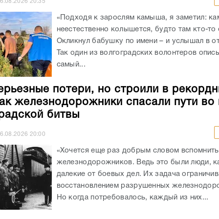
6.08.2026
20:35
«Подходя к зарослям камыша, я заметил: к
неестественно колышется, будто там кто-то 
Окликнул бабушку по имени – и услышал в от
Так один из волгоградских волонтеров опис
самый...
ерьезные потери, но строили в рекорд
как железнодорожники спасали пути во
радской битвы
6.08.2026
20:00
«Хочется еще раз добрым словом вспомнить
железнодорожников. Ведь это были люди, к
далекие от боевых дел. Их задача ограничи
восстановлением разрушенных железнодоро
Но когда потребовалось, каждый из них...