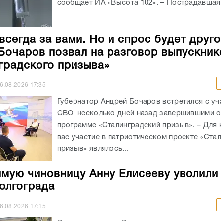
сообщает ИА «Высота 102». – Пострадавшая, 
всегда за вами. Но и спрос будет друго
Бочаров позвал на разговор выпускник
градского призыва»
6.08.2026
17:35
Губернатор Андрей Бочаров встретился с уч
СВО, несколько дней назад завершившими о
программе «Сталинградский призыв». – Для 
вас участие в патриотическом проекте «Ста
призыв» являлось...
мую чиновницу Анну Елисееву уволили
олгограда
6.08.2026
17:15