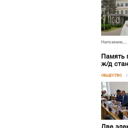
Напомним,...
Память 
ж/д ста
ОБЩЕСТВО
0
Две эле