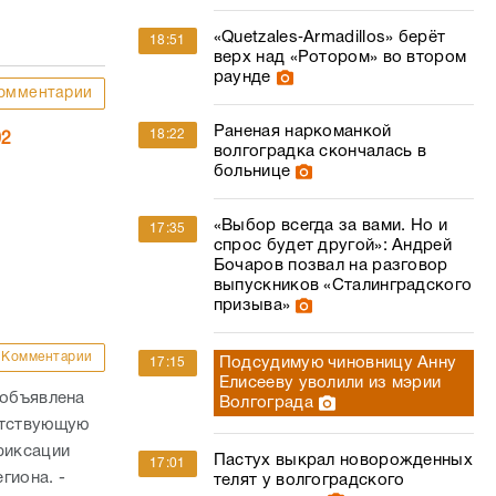
«Quetzales‑Armadillos» берёт
18:51
верх над «Ротором» во втором
раунде
омментарии
Раненая наркоманкой
18:22
02
волгоградка скончалась в
больнице
«Выбор всегда за вами. Но и
17:35
спрос будет другой»: Андрей
Бочаров позвал на разговор
выпускников «Сталинградского
призыва»
Комментарии
Подсудимую чиновницу Анну
17:15
Елисееву уволили из мэрии
 объявлена
Волгограда
етствующую
фиксации
Пастух выкрал новорожденных
17:01
гиона. -
телят у волгоградского