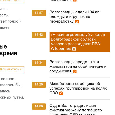
амыш
Волгоградцы сдали 134 кг
14:57
есть.
одежды и игрушек на
вет голос!»
переработку
ывает
«Несем огромные убытки»: в
14:42
Волгоградской области
массово распродают ПВЗ
ные
Wildberries
 время
Волгоградцы продолжают
14:34
жаловаться на сбой интернет-
Комментарии
соединения
 воинов-
Минобороны сообщило об
14:29
азалось бы,
успехах группировок на полях
валась
СВО
жных путей.
Суд в Волгограде лишил
14:06
фиктивную жену погибшего