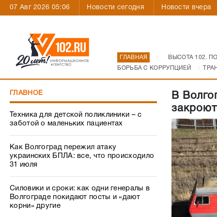
07 Авг 2026 05:06
Новости сегодня
Новости вчера
ГЛАВНАЯ
ВЫСОТА 102. П
БОРЬБА С КОРРУПЦИЕЙ
ТРА
ГЛАВНОЕ
В Волго
закроют
Техника для детской поликлиники – с
заботой о маленьких пациентах
Как Волгоград пережил атаку
украинских БПЛА: все, что происходило
31 июля
Силовики и сроки: как одни генералы в
Волгограде покидают посты и «дают
корни» другие