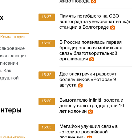
животновода
Память погибшего на СВО
х
16:37
волгоградца увековечат на ж/д
станции в Волгограде
Комментарии
В России появилась первая
16:10
брендированная мобильная
ользование
связь благотворительной
связывающих
организации
списании
. Как
Две электрички развезут
15:32
оздушной
болельщиков «Ротора» 9
августа
Вымогателю Infiniti, золота и
15:20
денег у волгоградца дали 10
онтеры
лет колонии
МегаФон улучшил связь в
15:05
«столице российской
провинции»
Комментарии