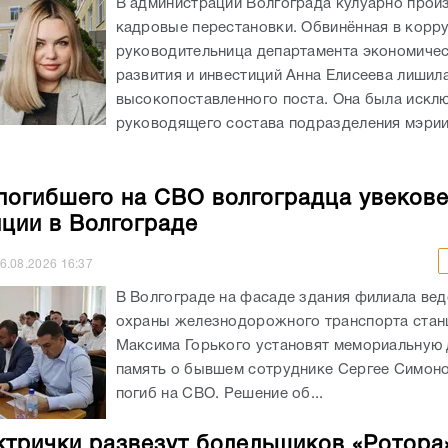
В администрации Волгограда кулуарно прои
кадровые перестановки. Обвинённая в корр
руководительница департамента экономиче
развития и инвестиций Анна Елисеева лишил
высокопоставленного поста. Она была искл
руководящего состава подразделения мэрии
погибшего на СВО волгоградца увекове
нции в Волгограде
6.08.2026
16:37
В Волгограде на фасаде здания филиала ве
охраны железнодорожного транспорта стан
Максима Горького установят мемориальную 
память о бывшем сотруднике Сергее Симоно
погиб на СВО. Решение об...
ктрички развезут болельщиков «Ротора