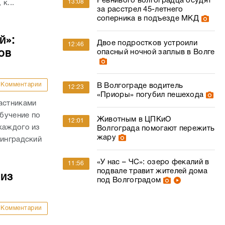
Ревнивого волгоградца осудят
13:08
к...
за расстрел 45-летнего
соперника в подъезде МКД
й»:
Двое подростков устроили
12:46
ов
опасный ночной заплыв в Волге
Комментарии
В Волгограде водитель
12:23
«Приоры» погубил пешехода
астниками
бучение по
Животным в ЦПКиО
12:01
каждого из
Волгограда помогают пережить
жару
линградский
«У нас – ЧС»: озеро фекалий в
11:56
подвале травит жителей дома
 из
под Волгоградом
Комментарии