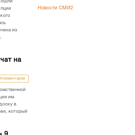
зошли
Новости СМИ2
упции
ского
ась
ючена из
.
чат на
Комментарии
домственной
ции им.
доску в
ве, который
» 9