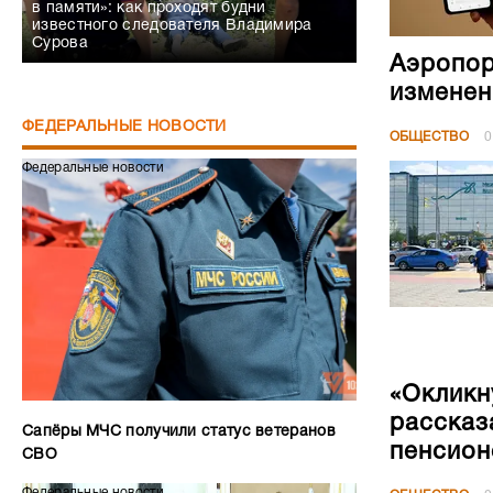
в памяти»: как проходят будни
известного следователя Владимира
Сурова
Аэропор
изменен
ФЕДЕРАЛЬНЫЕ НОВОСТИ
ОБЩЕСТВО
0
Федеральные новости
«Окликн
рассказ
Сапёры МЧС получили статус ветеранов
пенсион
СВО
Федеральные новости