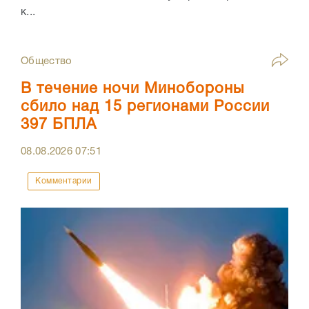
к...
Общество
В течение ночи Минобороны
сбило над 15 регионами России
397 БПЛА
08.08.2026
07:51
Комментарии