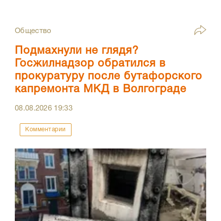
Общество
Подмахнули не глядя?
Госжилнадзор обратился в
прокуратуру после бутафорского
капремонта МКД в Волгограде
08.08.2026
19:33
Комментарии